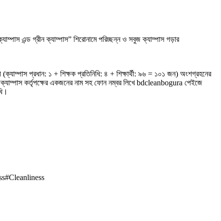
ম্পাস এন্ড গ্রীন ক্যাম্পাস” শিরোনামে পরিচ্ছন্ন ও সবুজ ক্যাম্পাস গড়ার
 (ক্যাম্পাস প্রধান: ১ + শিক্ষক প্রতিনিধি: ৪ + শিক্ষার্থী: ৯৬ = ১০১ জন) অংশগ্রহনের
ানা ও ক্যাম্পাস কর্তৃপক্ষের একজনের নাম সহ ফোন নম্বর লিখে bdcleanbogura পেইজে
ধি।
ss#Cleanliness