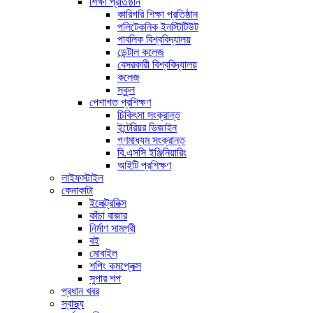
শিক্ষা প্রতিষ্ঠান
কারিগরি শিক্ষা প্রতিষ্ঠান
পলিটেকনিক ইনস্টিটিউট
পাবলিক বিশ্ববিদ্যালয়
ডেন্টাল কলেজ
বেসরকারী বিশ্ববিদ্যালয়
কলেজ
স্কুল
পেশাগত প্রশিক্ষণ
চিকিৎসা সংক্রান্ত
ইন্টেরিয়র ডিজাইন
গণমাধ্যম সংক্রান্ত
বি.এসসি ইঞ্জিনিয়ারিং
আইটি প্রশিক্ষণ
লাইফস্টাইল
কেনাকাটা
ইলেক্ট্রনিক্স
কাঁচা বাজার
নির্মাণ সামগ্রী
বই
মোবাইল
শপিং কমপ্লেক্স
সুপার শপ
প্রধান খবর
স্বাস্থ্য