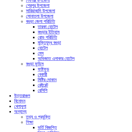
শিবগঞ্জ উপজেলা
শেরপুর উপজেলা
সারিয়াকান্দি উপজেলা
সোনাতলা উপজেলা
বগুড়া জেলা পরিচিতি
তারকা হোটেল
বগুড়ার ইতিহাস
রোড পরিচিতি
মুক্তিযুদ্ধ বগুড়া
হোটেল
মেস
অভিজাত এলাকার হোটেল
বগুড়া ফুডিস
ফাষ্টফুড
বেকারী
মিষ্টির দোকান
রেষ্টুরেন্ট
রেসিপি
উত্তরাঞ্চল
বিনোদন
খেলাধুলা
অন্যান্য
তথ্য ও প্রযুক্তি
শিক্ষা
ভর্তি বিজ্ঞপ্তি