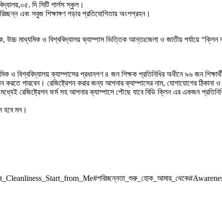
িদ্যালয়,০৫. দি সিটি গার্লস স্কুল।
: পরিচ্ছন্ন এবং সবুজ শিক্ষাঙ্গণ গড়ার প্রতিযোগিতায় অংশগ্রহন।
চ্চ মাধ্যমিক ও বিশ্ববিদ্যালয় ক্যাম্পাস ভিত্তিক আন্তঃজেলা ও জাতীয় পর্যায়ে “ক্লিন ক্যা
িক ও বিশ্ববিদ্যালয় ক্যাম্পাসের প্রধানগণ ৪ জন শিক্ষক প্রতিনিধির অধীনে ৯৬ জন শিক্ষার্থী
িস্ট্রেশন করতে পারবেন। রেজিষ্ট্রেশন করার জন্য আপনার ক্যাম্পাসের নাম, যোগাযোগের ঠিক
্যেই রেজিষ্ট্রেশন ফর্ম সহ আপনার ক্যাম্পাসে পৌছে যাবে বিডি ক্লিন এর একজন প্রতিনি
ন্ন হবে মন।
Let_Cleanliness_Start_from_Me#পরিচ্ছন্নতা_শুরু_হোক_আমার_থেকে#Awarene