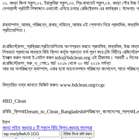
০১. বগুড়া জিলা স্কুল,০২. ইয়াকুবিয়া স্কুল,০৩. প্রি-ক্যাডেট স্কুল,০৪. বগুড়া পৌর উচ্চ ব
দেশব্যাপী প্রতিটি শিক্ষাঙ্গনে এভাবেই এগিয়ে চলছে রেজিষ্ট্রেশন এর কার্যক্রম। উদ্দেশ্য
#ক্যাম্পাস_আমার_পরিচ্ছন্ন_রাখার_দায়িত্ব_আমার এই শ্লোগান নিয়ে প্রাথমিক, মাধ্যমিক, উ
প্রতিযোগিতা।
#রেজিস্ট্রেশন_প্রক্রিয়া:প্রতিযোগিতায় অংশগ্রহন করতে প্রাথমিক, মাধ্যমিক, উচ্চ মাধ্যম
নিশ্চয়তা প্রদানের মাধ্যমে বিডি ক্লিন কর্তৃক প্রদত্ত ফর্ম পূরণ করে (ফি বিহীন) রেজ
ইনবক্স করুন অথবা ই-মেইল করুন info@bdclean.org এই ঠিকানায়। পরবর্তী ২ দিনের মধ
#রেজিস্ট্রেশন_শুরু_ও_শেষ:১ মার্চ ২০১৯ থেকে ২০ মার্চ ২০১৯ পর্যন্ত
আর নয় অপরিচ্ছন্ন ক্যাম্পাস, এবার হবো সচেতনলক্ষ্য পরিচ্ছন্ন বাংলাদেশ, সাথে পরিচ্ছ
বিস্তারিত তথ্য জানতে ভিজিট করুন: www.bdclean.org/ccgc
#BD_Clean
#বিডি_ক্লিন#Dream_to_Clean_Bangladesh#পরিচ্ছন্ন_বাংলাদেশের_স্বপ্ন#
ট্যাগ
বগুড়া লাইভ
বগুড়ার ৫ টি স্কুলে বিডি ক্লিন-বগুড়ার সদস্যরা
নিউজ লিংক কপি করুন