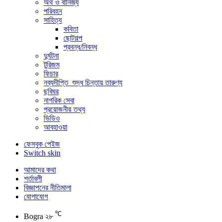
অর্থ ও বানিজ্য
পরিবহন
সাহিত্য
কবিতা
ছোটগল্প
প্রবন্ধ/নিবন্ধ
দুর্ঘটনা
টুরিজম
ফিচার
নব্যদীপ্তি_শুদ্ধ চিন্তায় তারুণ্য
ছবিঘর
নাগরিক সেবা
প্রয়োজনীয় তথ্য
ভিডিও
আবহাওয়া
ফেসবুক পেইজ
Switch skin
আমাদের কথা
শর্তাবলী
বিজ্ঞাপনের নীতিমালা
যোগাযোগ
℃
Bogra
২৮