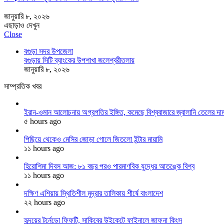
জানুয়ারি ৮, ২০২৬
এছাড়াও দেখুন
Close
বগুড়া সদর উপজেলা
বগুড়ায় সিটি ব্যাংকের উপশাখা জলেশ্বরীতলায়
জানুয়ারি ৮, ২০২৬
সাম্প্রতিক খবর
ইরান-ওমান আলোচনায় অগ্রগতির ইঙ্গিত, কমেছে বিশ্ববাজারে জ্বালানি তেলের দা
৫ hours ago
পিছিয়ে থেকেও মেসির জোড়া গোলে জিতলো ইন্টার মায়ামি
১১ hours ago
হিরোশিমা দিবস আজ: ৮১ বছর পরও পারমাণবিক যুদ্ধের আতঙ্কে বিশ্ব
১১ hours ago
দক্ষিণ এশিয়ায় স্থিতিশীল মুদ্রার তালিকায় শীর্ষে বাংলাদেশ
২২ hours ago
হৃদয়ের টর্নেডো ফিফটি, সাকিবের উইকেটে ফাইনালে জাফনা কিংস