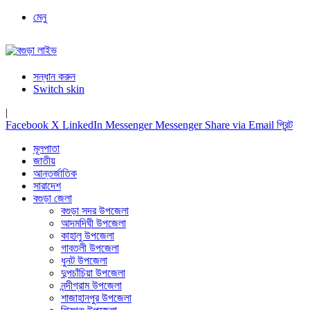
মেনু
সন্ধান করুন
Switch skin
|
Facebook
X
LinkedIn
Messenger
Messenger
Share via Email
প্রিন্ট
মূলপাতা
জাতীয়
আন্তর্জাতিক
সারাদেশ
বগুড়া জেলা
বগুড়া সদর উপজেলা
আদমদিঘী উপজেলা
কাহালু উপজেলা
গাবতলী উপজেলা
ধুনট উপজেলা
দুপচাঁচিয়া উপজেলা
নন্দীগ্রাম উপজেলা
শাজাহানপুর উপজেলা