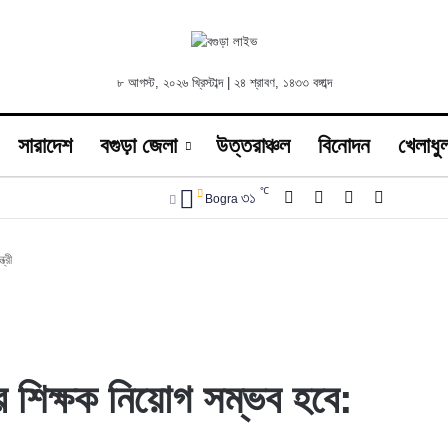
৮ আগস্ট, ২০২৬ খ্রিস্টাব্দ
|
২৪ শ্রাবণ, ১৪৩৩ বঙ্গাব্দ
সারাদেশ
বগুড়া জেলা
উত্তরাঞ্চল
বিনোদন
খেলাধুল
℃
Facebook
X
YouTube
Instagra
৩১
Bogra
্রী
র শিক্ষক নিয়োগ সম্ভব হবে: