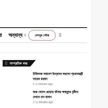
া
অন্যান্য
Switch skin
ফেসবুক পেইজ
m
সাম্প্রতিক খবর
চিকিৎসক সমাবেশ উদ্বোধন করলেন প্রধানমন্ত্রী
তারেক রহমান
২৯ minutes ago
মঞ্চে বোতল ছোড়ার ঘটনায় ক্ষমাসুন্দর দৃষ্টিতে
দেখতে চান হাসান
৩৬ minutes ago