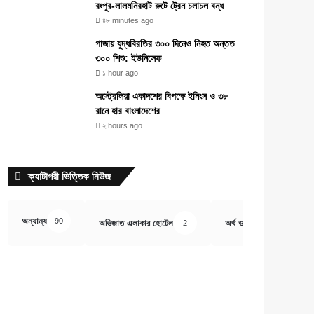
রংপুর-লালমনিরহাট রুটে ট্রেন চলাচল বন্ধ
৪৮ minutes ago
গাজায় যুদ্ধবিরতির ৩০০ দিনেও নিহত অন্তত
৩০০ শিশু: ইউনিসেফ
১ hour ago
অস্ট্রেলিয়া একাদশের বিপক্ষে ইনিংস ও ৩৮
রানে হার বাংলাদেশের
২ hours ago
ক্যাটাগরী ভিত্তিক নিউজ
অন্যান্য
90
অভিজাত এলাকার হোটেল
অর্থ ও বানিজ্য
2
407