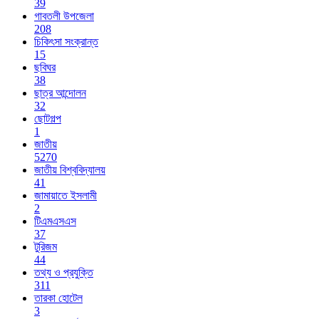
39
গাবতলী উপজেলা
208
চিকিৎসা সংক্রান্ত
15
ছবিঘর
38
ছাত্র আন্দোলন
32
ছোটগল্প
1
জাতীয়
5270
জাতীয় বিশ্ববিদ্যালয়
41
জামায়াতে ইসলামী
2
টিএমএসএস
37
টুরিজম
44
তথ্য ও প্রযুক্তি
311
তারকা হোটেল
3