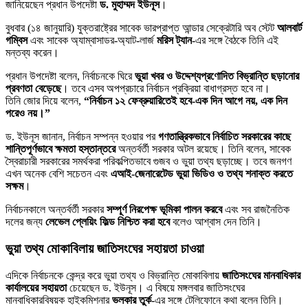
জানিয়েছেন প্রধান উপদেষ্টা
ড. মুহাম্মদ ইউনূস
।
বুধবার (১৪ জানুয়ারি) যুক্তরাষ্ট্রের সাবেক ভারপ্রাপ্ত আন্ডার সেক্রেটারি অব স্টেট
আলবার্ট
গম্বিস
এবং সাবেক অ্যাম্বাসাডর-অ্যাট-লার্জ
মরিস ট্যান
-এর সঙ্গে বৈঠকে তিনি এই
মন্তব্য করেন।
প্রধান উপদেষ্টা বলেন, নির্বাচনকে ঘিরে
ভুয়া খবর ও উদ্দেশ্যপ্রণোদিত বিভ্রান্তি ছড়ানোর
প্রবণতা বেড়েছে
। তবে এসব অপপ্রচারে নির্বাচন প্রক্রিয়া বাধাগ্রস্ত হবে না।
তিনি জোর দিয়ে বলেন,
“নির্বাচন ১২ ফেব্রুয়ারিতেই হবে-এক দিন আগে নয়, এক দিন
পরেও নয়।”
ড. ইউনূস জানান, নির্বাচন সম্পন্ন হওয়ার পর
গণতান্ত্রিকভাবে নির্বাচিত সরকারের কাছে
শান্তিপূর্ণভাবে ক্ষমতা হস্তান্তরে
অন্তর্বর্তী সরকার অটল রয়েছে। তিনি বলেন, সাবেক
স্বৈরাচারী সরকারের সমর্থকরা পরিকল্পিতভাবে গুজব ও ভুয়া তথ্য ছড়াচ্ছে। তবে জনগণ
এখন অনেক বেশি সচেতন এবং
এআই-জেনারেটেড ভুয়া ভিডিও ও তথ্য শনাক্ত করতে
সক্ষম
।
নির্বাচনকালে অন্তর্বর্তী সরকার
সম্পূর্ণ নিরপেক্ষ ভূমিকা পালন করবে
এবং সব রাজনৈতিক
দলের জন্য
লেভেল প্লেয়িং ফিল্ড নিশ্চিত করা হবে
বলেও আশ্বাস দেন তিনি।
ভুয়া তথ্য মোকাবিলায় জাতিসংঘের সহায়তা চাওয়া
এদিকে নির্বাচনকে কেন্দ্র করে ভুয়া তথ্য ও বিভ্রান্তি মোকাবিলায়
জাতিসংঘের মানবাধিকার
কার্যালয়ের সহায়তা
চেয়েছেন ড. ইউনূস। এ বিষয়ে মঙ্গলবার জাতিসংঘের
মানবাধিকারবিষয়ক হাইকমিশনার
ভলকার তুর্ক
-এর সঙ্গে টেলিফোনে কথা বলেন তিনি।