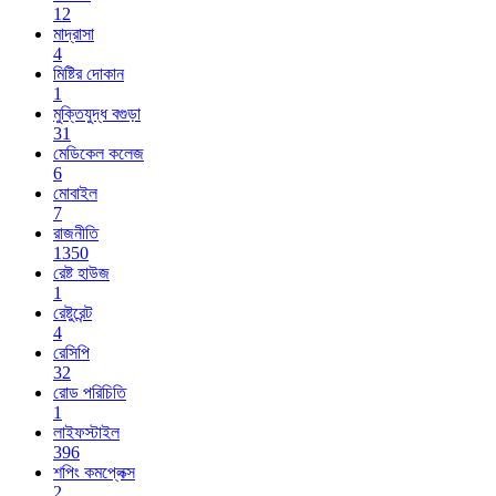
12
মাদ্রাসা
4
মিষ্টির দোকান
1
মুক্তিযুদ্ধ বগুড়া
31
মেডিকেল কলেজ
6
মোবাইল
7
রাজনীতি
1350
রেষ্ট হাউজ
1
রেষ্টুরেন্ট
4
রেসিপি
32
রোড পরিচিতি
1
লাইফস্টাইল
396
শপিং কমপ্লেক্স
2