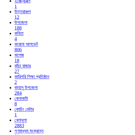
ইলেক্ট্রনিক্স
1
উত্তরাঞ্চল
12
উপজেলা
188
কবিতা
4
করোনা আপডেট
806
কলেজ
18
কাঁচা বাজার
27
কারিগরি শিক্ষা প্রতিষ্ঠান
2
কাহালু উপজেলা
284
কেনাকাটা
8
কোচিং সেন্টার
1
খেলাধুলা
2883
গণমাধ্যম সংক্রান্ত