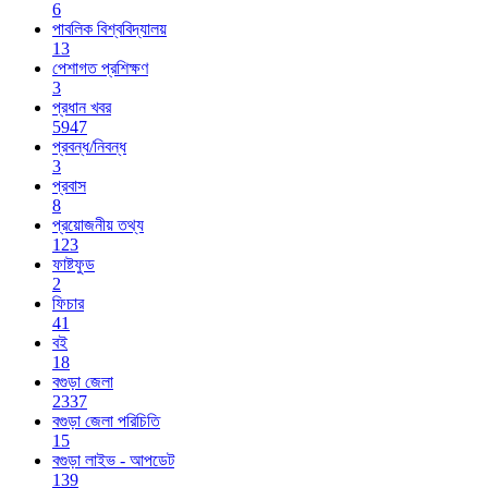
6
পাবলিক বিশ্ববিদ্যালয়
13
পেশাগত প্রশিক্ষণ
3
প্রধান খবর
5947
প্রবন্ধ/নিবন্ধ
3
প্রবাস
8
প্রয়োজনীয় তথ্য
123
ফাষ্টফুড
2
ফিচার
41
বই
18
বগুড়া জেলা
2337
বগুড়া জেলা পরিচিতি
15
বগুড়া লাইভ - আপডেট
139