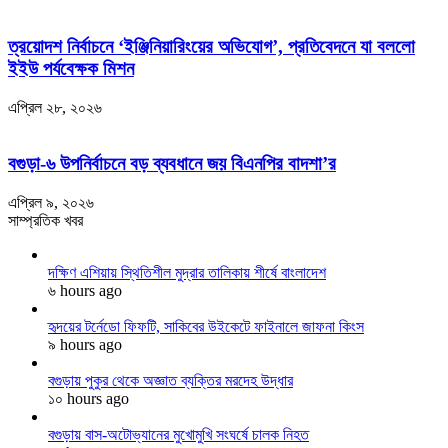
ত্রয়োদশ নির্বাচনে ‘ইঞ্জিনিয়ারিংয়ের অভিযোগ’, প্রতিবেদনে যা বললো
ইইউ পর্যবেক্ষক মিশন
এপ্রিল ২৮, ২০২৬
বগুড়া-৬ উপনির্বাচনে বড় ব্যবধানে জয় বিএনপির বাদশা’র
এপ্রিল ৯, ২০২৬
সাম্প্রতিক খবর
দক্ষিণ এশিয়ায় স্থিতিশীল মুদ্রার তালিকায় শীর্ষে বাংলাদেশ
৬ hours ago
হৃদয়ের টর্নেডো ফিফটি, সাকিবের উইকেটে ফাইনালে জাফনা কিংস
৯ hours ago
বগুড়ায় পুকুর থেকে অজ্ঞাত ব্যক্তির মরদেহ উদ্ধার
১০ hours ago
বগুড়ায় বাস-অটোভ্যানের মুখোমুখি সংঘর্ষে চালক নিহত