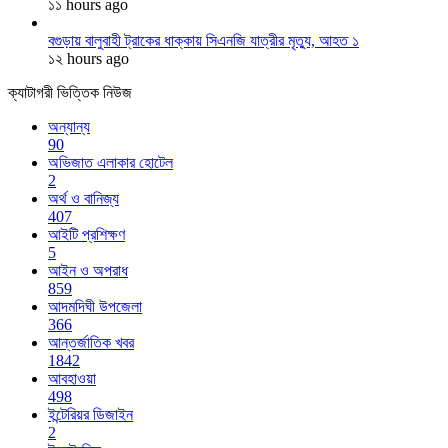
১১ hours ago
বগুড়ায় বালুবাহী ট্রাকের ধাক্কায় সিএনজি যাত্রীর মৃত্যু, আহত ১
১২ hours ago
ক্যাটাগরী ভিত্তিক নিউজ
অন্যান্য
90
অভিজাত এলাকার হোটেল
2
অর্থ ও বানিজ্য
407
আইটি প্রশিক্ষণ
5
আইন ও অপরাধ
859
আদমদিঘী উপজেলা
366
আন্তর্জাতিক খবর
1842
আবহাওয়া
498
ইন্টেরিয়র ডিজাইন
2