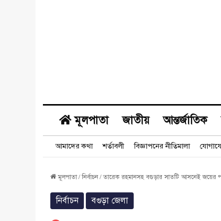
মূলপাতা
জাতীয়
আন্তর্জাতিক
আমাদের কথা
শর্তাবলী
বিজ্ঞাপনের নীতিমালা
যোগায
মূলপাতা
/
নির্বাচন
/
তারেক রহমানসহ বগুড়ার সাতটি আসনেই জয়ের পথে 
নির্বাচন
বগুড়া জেলা