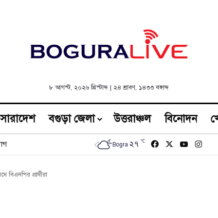
৮ আগস্ট, ২০২৬ খ্রিস্টাব্দ
|
২৪ শ্রাবণ, ১৪৩৩ বঙ্গাব্দ
সারাদেশ
বগুড়া জেলা
উত্তরাঞ্চল
বিনোদন
খ
℃
Facebook
X
YouTub
Inst
২৭
োগ
Bogra
বিএনপির প্রার্থীরা