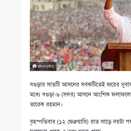
ছবি:সংগৃহীত
বগুড়ার সাতটি আসনের সবকটিতেই জয়ের সুবাস প
মধ্যে বগুড়া-৬ (সদর) আসনে আংশিক ফলাফলে দ্
তারেক রহমান।
বৃহস্পতিবার (১২ ফেব্রুয়ারি) রাত সাড়ে নয়টা পর্যন