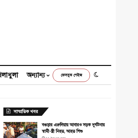
েলাধুলা
অন্যান্য
Switch skin
ফেসবুক পেইজ
e
agram
সাম্প্রতিক খবর
বগুড়ার এরুলিয়ায় আবারও সড়ক দুর্ঘটনায়
স্বামী-স্ত্রী নিহত, আহত শিশু