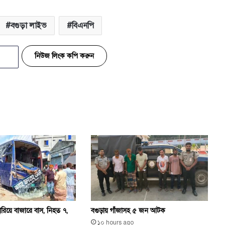
বগুড়া লাইভ
বিএনপি
নিউজ লিংক কপি করুন
 হারিয়ে বাজারে বাস, নিহত ৭,
বগুড়ায় গাঁজাসহ ৫ জন আটক
১০ hours ago