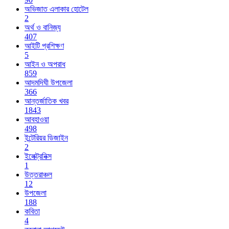
অভিজাত এলাকার হোটেল
2
অর্থ ও বানিজ্য
407
আইটি প্রশিক্ষণ
5
আইন ও অপরাধ
859
আদমদিঘী উপজেলা
366
আন্তর্জাতিক খবর
1843
আবহাওয়া
498
ইন্টেরিয়র ডিজাইন
2
ইলেক্ট্রনিক্স
1
উত্তরাঞ্চল
12
উপজেলা
188
কবিতা
4