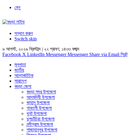
মেনু
সন্ধান করুন
Switch skin
৬ আগস্ট, ২০২৬ খ্রিস্টাব্দ | ২২ শ্রাবণ, ১৪৩৩ বঙ্গাব্দ
Facebook
X
LinkedIn
Messenger
Messenger
Share via Email
প্রিন্ট
মূলপাতা
জাতীয়
আন্তর্জাতিক
সারাদেশ
বগুড়া জেলা
বগুড়া সদর উপজেলা
আদমদিঘী উপজেলা
কাহালু উপজেলা
গাবতলী উপজেলা
ধুনট উপজেলা
দুপচাঁচিয়া উপজেলা
নন্দীগ্রাম উপজেলা
শাজাহানপুর উপজেলা