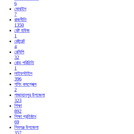
6
মোবাইল
7
রাজনীতি
1350
রেষ্ট হাউজ
1
রেষ্টুরেন্ট
4
রেসিপি
32
রোড পরিচিতি
1
লাইফস্টাইল
396
শপিং কমপ্লেক্স
2
শাজাহানপুর উপজেলা
323
শিক্ষা
892
শিক্ষা প্রতিষ্ঠান
69
শিবগঞ্জ উপজেলা
357