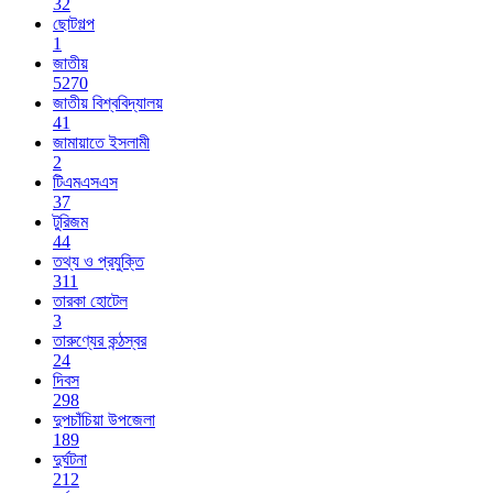
32
ছোটগল্প
1
জাতীয়
5270
জাতীয় বিশ্ববিদ্যালয়
41
জামায়াতে ইসলামী
2
টিএমএসএস
37
টুরিজম
44
তথ্য ও প্রযুক্তি
311
তারকা হোটেল
3
তারুণ্যের কন্ঠস্বর
24
দিবস
298
দুপচাঁচিয়া উপজেলা
189
দুর্ঘটনা
212