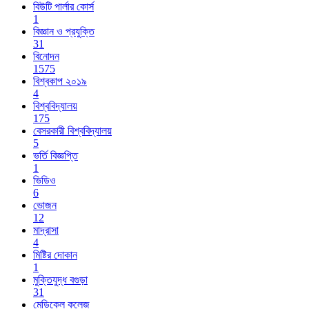
বিউটি পার্লার কোর্স
1
বিজ্ঞান ও প্রযুক্তি
31
বিনোদন
1575
বিশ্বকাপ ২০১৯
4
বিশ্ববিদ্যালয়
175
বেসরকারী বিশ্ববিদ্যালয়
5
ভর্তি বিজ্ঞপ্তি
1
ভিডিও
6
ভোজন
12
মাদ্রাসা
4
মিষ্টির দোকান
1
মুক্তিযুদ্ধ বগুড়া
31
মেডিকেল কলেজ