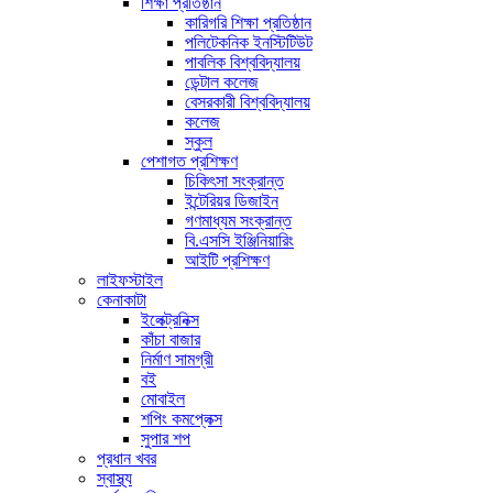
শিক্ষা প্রতিষ্ঠান
কারিগরি শিক্ষা প্রতিষ্ঠান
পলিটেকনিক ইনস্টিটিউট
পাবলিক বিশ্ববিদ্যালয়
ডেন্টাল কলেজ
বেসরকারী বিশ্ববিদ্যালয়
কলেজ
স্কুল
পেশাগত প্রশিক্ষণ
চিকিৎসা সংক্রান্ত
ইন্টেরিয়র ডিজাইন
গণমাধ্যম সংক্রান্ত
বি.এসসি ইঞ্জিনিয়ারিং
আইটি প্রশিক্ষণ
লাইফস্টাইল
কেনাকাটা
ইলেক্ট্রনিক্স
কাঁচা বাজার
নির্মাণ সামগ্রী
বই
মোবাইল
শপিং কমপ্লেক্স
সুপার শপ
প্রধান খবর
স্বাস্থ্য