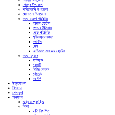
শিবগঞ্জ উপজেলা
শেরপুর উপজেলা
সারিয়াকান্দি উপজেলা
সোনাতলা উপজেলা
বগুড়া জেলা পরিচিতি
তারকা হোটেল
বগুড়ার ইতিহাস
রোড পরিচিতি
মুক্তিযুদ্ধ বগুড়া
হোটেল
মেস
অভিজাত এলাকার হোটেল
বগুড়া ফুডিস
ফাষ্টফুড
বেকারী
মিষ্টির দোকান
রেষ্টুরেন্ট
রেসিপি
উত্তরাঞ্চল
বিনোদন
খেলাধুলা
অন্যান্য
তথ্য ও প্রযুক্তি
শিক্ষা
ভর্তি বিজ্ঞপ্তি