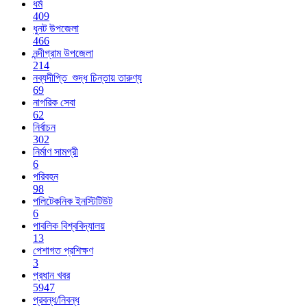
ধর্ম
409
ধুনট উপজেলা
466
নন্দীগ্রাম উপজেলা
214
নব্যদীপ্তি_শুদ্ধ চিন্তায় তারুণ্য
69
নাগরিক সেবা
62
নির্বাচন
302
নির্মাণ সামগ্রী
6
পরিবহন
98
পলিটেকনিক ইনস্টিটিউট
6
পাবলিক বিশ্ববিদ্যালয়
13
পেশাগত প্রশিক্ষণ
3
প্রধান খবর
5947
প্রবন্ধ/নিবন্ধ