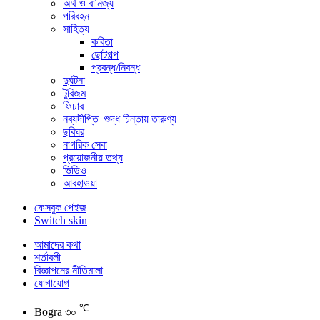
অর্থ ও বানিজ্য
পরিবহন
সাহিত্য
কবিতা
ছোটগল্প
প্রবন্ধ/নিবন্ধ
দুর্ঘটনা
টুরিজম
ফিচার
নব্যদীপ্তি_শুদ্ধ চিন্তায় তারুণ্য
ছবিঘর
নাগরিক সেবা
প্রয়োজনীয় তথ্য
ভিডিও
আবহাওয়া
ফেসবুক পেইজ
Switch skin
আমাদের কথা
শর্তাবলী
বিজ্ঞাপনের নীতিমালা
যোগাযোগ
℃
Bogra
৩০