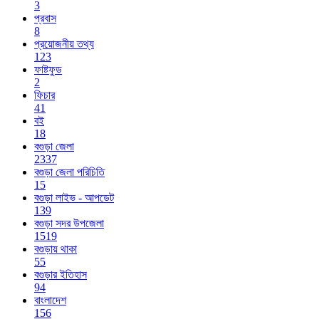
3
প্রবাস
8
প্রয়োজনীয় তথ্য
123
ফাষ্টফুড
2
ফিচার
41
বই
18
বগুড়া জেলা
2337
বগুড়া জেলা পরিচিতি
15
বগুড়া লাইভ - আপডেট
139
বগুড়া সদর উপজেলা
1519
বগুড়ায় থাকা
55
বগুড়ার ইতিহাস
94
বাংলাদেশ
156