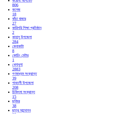
করোনা আপডেট
806
কলেজ
18
কাঁচা বাজার
27
কারিগরি শিক্ষা প্রতিষ্ঠান
2
কাহালু উপজেলা
284
কেনাকাটা
8
কোচিং সেন্টার
1
খেলাধুলা
2883
গণমাধ্যম সংক্রান্ত
39
গাবতলী উপজেলা
208
চিকিৎসা সংক্রান্ত
15
ছবিঘর
38
ছাত্র আন্দোলন