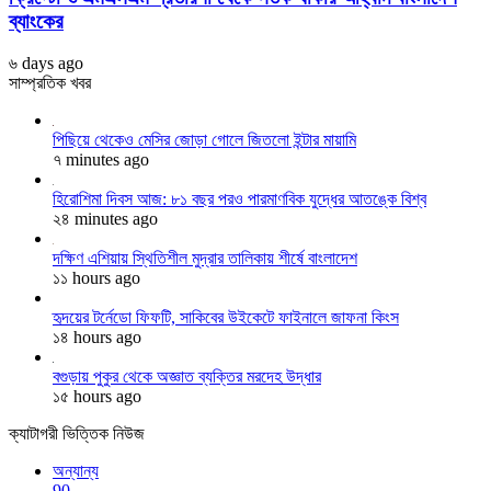
ব্যাংকের
৬ days ago
সাম্প্রতিক খবর
পিছিয়ে থেকেও মেসির জোড়া গোলে জিতলো ইন্টার মায়ামি
৭ minutes ago
হিরোশিমা দিবস আজ: ৮১ বছর পরও পারমাণবিক যুদ্ধের আতঙ্কে বিশ্ব
২৪ minutes ago
দক্ষিণ এশিয়ায় স্থিতিশীল মুদ্রার তালিকায় শীর্ষে বাংলাদেশ
১১ hours ago
হৃদয়ের টর্নেডো ফিফটি, সাকিবের উইকেটে ফাইনালে জাফনা কিংস
১৪ hours ago
বগুড়ায় পুকুর থেকে অজ্ঞাত ব্যক্তির মরদেহ উদ্ধার
১৫ hours ago
ক্যাটাগরী ভিত্তিক নিউজ
অন্যান্য
90