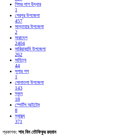
শিশুর লাশ উদ্ধার
1
শেরপুর উপজেলা
457
সান্তাহার উপজেলা
2
সারাদেশ
2404
সারিয়াকান্দি উপজেলা
262
সাহিত্য
44
সুপার শপ
1
সোনাতলা উপজেলা
143
স্কুল
18
স্পোর্টস আইটেম
8
স্বাস্থ্য
371
প্রকাশক:
শাহ বিন তৌফিকুর রহমান