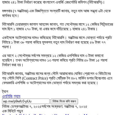
হাজার ২৪১ টাকা নির্ধারণ করেছে বাংলাদেশ এনার্জি রেগুলেটরি কমিশন (বিইআরসি)।
মঙ্গলবার (৭ অক্টোবর) এক বিজ্ঞপ্তিতে সংস্থাটি জানায়, নতুন দাম আজ সন্ধ্যা ৬টা থেকে
কার্যকর হবে।
বিইআরসি চেয়ারম্যান জালাল আহমেদ জানান, গত সেপ্টেম্বর মাসে ১২ কেজির সিলিন্ডারের
দাম ছিল ১ হাজার ২৭০ টাকা, যা এবার কমে দাঁড়িয়েছে ১ হাজার ২৪১ টাকায়।
একইসঙ্গে অটোগ্যাসের দামও কমিয়েছে বিইআরসি। অক্টোবর মাসে ভোক্তা পর্যায়ে প্রতি
লিটারে ১ টাকা ৩৮ পয়সা কমিয়ে মূসকসহ নতুন দাম নির্ধারণ করা হয়েছে ৫৬ টাকা ৭৭
পয়সা।
এর আগে ২ সেপ্টেম্বর সর্বশেষ সমন্বয়ে ১২ কেজির এলপিজির দাম ৩ টাকা কমানো
হয়েছিল। তখন অটোগ্যাসের দামও ১৩ পয়সা কমিয়ে প্রতি লিটার ৫৮ টাকা ১৫ পয়সা
নির্ধারণ করা হয়।
বিইআরসি জানায়, অক্টোবর মাসের জন্য সৌদি আরামকোর ঘোষিত প্রোপেন ও বিউটেনের
গড় সৌদি সিপি (Contract Price) প্রতি মেট্রিক টন ৪৮২ মার্কিন ডলার বিবেচনায় এনে
বেসরকারি এলপিজি ও অটোগ্যাসের দাম ভোক্তা পর্যায়ে সমন্বয় করা হয়েছে।
ট্যাগ
এলপিজি
গ্যাস
নিউজ লিংক কপি করুন
নিউজ ডেস্ক
অক্টোবর ৭, ২০২৫
সর্বশেষ সংষ্করণ: অক্টোবর ৭, ২০২৫
এক মিনিটে পড়ুন