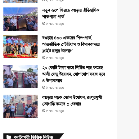
২ hours ago
নতুন রূপে ফিরছে বগুড়ার ঐতিহাসিক
শাকপালা পার্ক
৫ hours ago
বগুড়ায় ৪০০ একরের শিল্পপার্ক,
আন্তর্জাতিক স্টেডিয়াম ও বিমানবন্দরে
ফ্লাইট চালুর উদ্যোগ
৫ hours ago
২০ কোটি টাকা ব্যয়ে নির্মিত শাহ ফতেহ
আলী সেতু উদ্বোধন, যোগাযোগ সহজ হবে
৪ উপজেলার
৫ hours ago
বগুড়ায় সড়ক জোন উদ্বোধন, রংপুরমুখী
ভোগান্তি কমবে ৫ জেলার
৫ hours ago
ক্যাটাগরী ভিত্তিক নিউজ