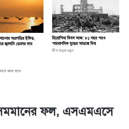
হিরোশিমা দিবস আজ: ৮১ বছর পরও
চনায় অগ্রগতির ইঙ্গিত,
পারমাণবিক যুদ্ধের আতঙ্কে বিশ্ব
রে জ্বালানি তেলের দাম
৩ days ago