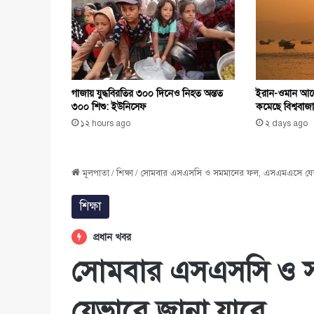
ইরান-ওমান আলো
গাজায় যুদ্ধবিরতির ৩০০ দিনেও নিহত অন্তত
কমেছে বিশ্ববাজা
৩০০ শিশু: ইউনিসেফ
২ days ago
১২ hours ago