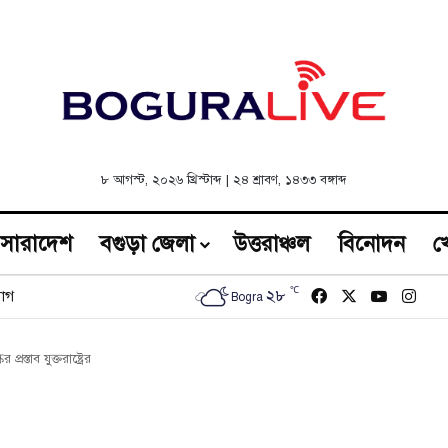
৮ আগস্ট, ২০২৬ খ্রিস্টাব্দ
|
২৪ শ্রাবণ, ১৪৩৩ বঙ্গাব্দ
সারাদেশ
বগুড়া জেলা
উত্তরাঞ্চল
বিনোদন
খ
℃
Facebook
X
YouTub
Inst
২৮
োগ
Bogra
স্তাব যুক্তরাষ্ট্রের