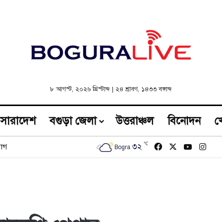
৮ আগস্ট, ২০২৬ খ্রিস্টাব্দ
|
২৪ শ্রাবণ, ১৪৩৩ বঙ্গাব্দ
সারাদেশ
বগুড়া জেলা
উত্তরাঞ্চল
বিনোদন
খ
℃
Facebook
X
YouTub
Inst
৩২
োগ
Bogra