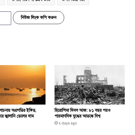
নিউজ লিংক কপি করুন
হিরোশিমা দিবস আজ: ৮১ বছর পরও
চনায় অগ্রগতির ইঙ্গিত,
পারমাণবিক যুদ্ধের আতঙ্কে বিশ্ব
রে জ্বালানি তেলের দাম
২ days ago