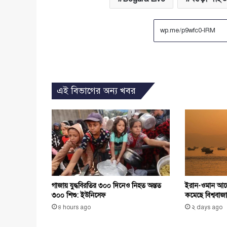
এই বিভাগের অন্য খবর
ইরান-ওমান আলো
গাজায় যুদ্ধবিরতির ৩০০ দিনেও নিহত অন্তত
কমেছে বিশ্ববাজা
৩০০ শিশু: ইউনিসেফ
২ days ago
৪ hours ago