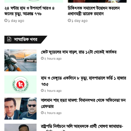
২৪ ঘণ্টায় হাম ও উপসর্গে আরও ৪
চিকিৎসক সমাবেশ উদ্বোধন করলেন
জনের মৃত্যু, আক্রান্ত ৭৭৬
প্রধানমন্ত্রী তারেক রহমান
১ day ago
১ day ago
সাম্প্রতিক খবর
জেট ফুয়েলের দাম বাড়ল, রাত ১২টা থেকেই কার্যকর
২ hours ago
হাম ও ডেঙ্গুতে একদিনে ৮ মৃত্যু, হাসপাতালে ভর্তি ১ হাজার
৭৩৫
২ hours ago
সালমান শাহ হত্যা মামলা: বিমানবন্দর থেকে অভিনেতা ডন
গ্রেফতার
২ hours ago
রাষ্ট্রপতি নির্বাচনে অলি আহমদকে প্রার্থী ঘোষণা জামায়াত-