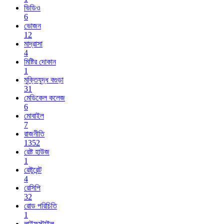
ভিডিও
6
ভোজন
12
মাদ্রাসা
4
মিষ্টির দোকান
1
মুক্তিযুদ্ধ বগুড়া
31
মেডিকেল কলেজ
6
মোবাইল
7
রাজনীতি
1352
রেষ্ট হাউজ
1
রেষ্টুরেন্ট
4
রেসিপি
32
রোড পরিচিতি
1
লাইফস্টাইল