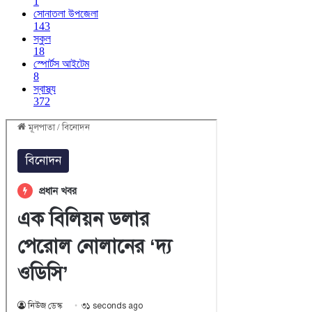
1
সোনাতলা উপজেলা
143
স্কুল
18
স্পোর্টস আইটেম
8
স্বাস্থ্য
372