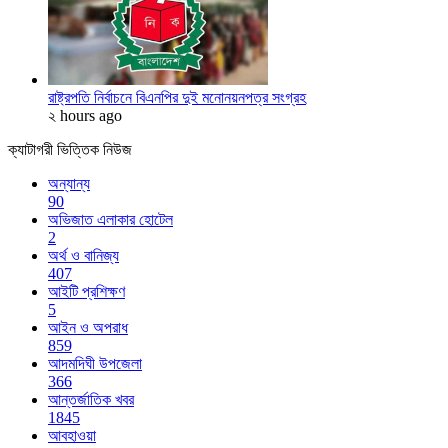
রাষ্ট্রপতি নির্বাচনে বিএনপির দুই মনোনয়নপত্র সংগ্রহ
২ hours ago
ক্যাটাগরী ভিত্তিক নিউজ
অন্যান্য
90
অভিজাত এলাকার হোটেল
2
অর্থ ও বানিজ্য
407
আইটি প্রশিক্ষণ
5
আইন ও অপরাধ
859
আদমদিঘী উপজেলা
366
আন্তর্জাতিক খবর
1845
আবহাওয়া