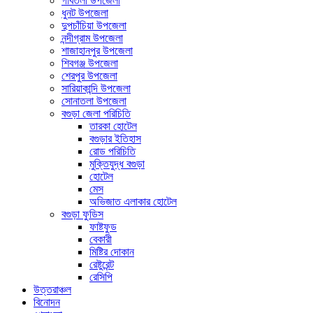
গাবতলী উপজেলা
ধুনট উপজেলা
দুপচাঁচিয়া উপজেলা
নন্দীগ্রাম উপজেলা
শাজাহানপুর উপজেলা
শিবগঞ্জ উপজেলা
শেরপুর উপজেলা
সারিয়াকান্দি উপজেলা
সোনাতলা উপজেলা
বগুড়া জেলা পরিচিতি
তারকা হোটেল
বগুড়ার ইতিহাস
রোড পরিচিতি
মুক্তিযুদ্ধ বগুড়া
হোটেল
মেস
অভিজাত এলাকার হোটেল
বগুড়া ফুডিস
ফাষ্টফুড
বেকারী
মিষ্টির দোকান
রেষ্টুরেন্ট
রেসিপি
উত্তরাঞ্চল
বিনোদন