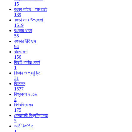
15
বগুড়া লাইভ - আপডেট
139
বগুড়া সদর উপজেলা
1519
বগুড়ায় থাকা
55
বগুড়ার ইতিহাস
94
বাংলাদেশ
156
বিউটি পার্লার কোর্স
1
বিজ্ঞান ও প্রযুক্তি
31
বিনোদন
1577
বিশ্বকাপ ২০১৯
4
বিশ্ববিদ্যালয়
175
বেসরকারী বিশ্ববিদ্যালয়
5
ভর্তি বিজ্ঞপ্তি
1