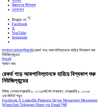
শর্তাবলী
বিজ্ঞাপনের নীতিমালা
যোগাযোগ
℃
Bogra
৩৪
Facebook
X
YouTube
Instagram
মূলপাতা
/
খেলাধুলা
/
ক্রিকেট
/
রেকর্ড গড়ে আফগানিস্তানকে হারিয়ে বিশ্বকাপ শুরু
নিউজিল্যান্ডের
ক্রিকেট
প্রধান খবর
রেকর্ড গড়ে আফগানিস্তানকে হারিয়ে বিশ্বকাপ শুরু
নিউজিল্যান্ডের
নিউজ ডেস্ক
ফেব্রুয়ারি ৮, ২০২৬
সর্বশেষ সংষ্করণ: ফেব্রুয়ারি ৮, ২০২৬
এক মিনিটে পড়ুন
Facebook
X
LinkedIn
Pinterest
Skype
Messenger
Messenger
WhatsApp
Telegram
Share via Email
প্রিন্ট