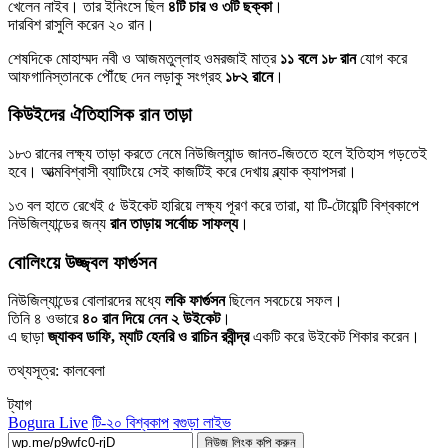
খেলেন নাইব। তার ইনিংসে ছিল
৪টি চার ও ৩টি ছক্কা
।
দারবিশ রাসুলি করেন ২০ রান।
শেষদিকে মোহাম্মদ নবী ও আজমতুল্লাহ ওমরজাই মাত্র
১১ বলে ১৮ রান
যোগ করে
আফগানিস্তানকে পৌঁছে দেন লড়াকু সংগ্রহ
১৮২ রানে
।
কিউইদের ঐতিহাসিক রান তাড়া
১৮৩ রানের লক্ষ্য তাড়া করতে নেমে নিউজিল্যান্ড জানত-জিততে হলে ইতিহাস গড়তেই
হবে। আত্মবিশ্বাসী ব্যাটিংয়ে সেই কাজটিই করে দেখায় ব্ল্যাক ক্যাপসরা।
১৩ বল হাতে রেখেই ৫ উইকেট হারিয়ে লক্ষ্য পূরণ করে তারা, যা টি-টোয়েন্টি বিশ্বকাপে
নিউজিল্যান্ডের জন্য
রান তাড়ায় সর্বোচ্চ সাফল্য
।
বোলিংয়ে উজ্জ্বল ফার্গুসন
নিউজিল্যান্ডের বোলারদের মধ্যে
লকি ফার্গুসন
ছিলেন সবচেয়ে সফল।
তিনি ৪ ওভারে
৪০ রান দিয়ে নেন ২ উইকেট
।
এ ছাড়া
জ্যাকব ডাফি, ম্যাট হেনরি ও রাচিন রবীন্দ্র
একটি করে উইকেট শিকার করেন।
তথ্যসূত্র: কালবেলা
ট্যাগ
Bogura Live
টি-২০ বিশ্বকাপ
বগুড়া লাইভ
নিউজ লিংক কপি করুন