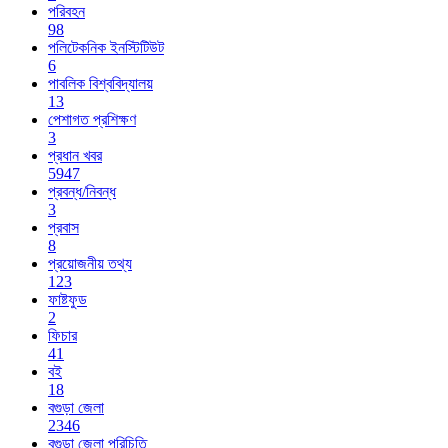
পরিবহন
98
পলিটেকনিক ইনস্টিটিউট
6
পাবলিক বিশ্ববিদ্যালয়
13
পেশাগত প্রশিক্ষণ
3
প্রধান খবর
5947
প্রবন্ধ/নিবন্ধ
3
প্রবাস
8
প্রয়োজনীয় তথ্য
123
ফাষ্টফুড
2
ফিচার
41
বই
18
বগুড়া জেলা
2346
বগুড়া জেলা পরিচিতি