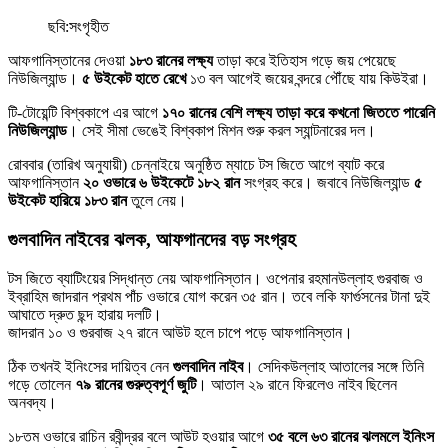
ছবি:সংগৃহীত
আফগানিস্তানের দেওয়া
১৮৩ রানের লক্ষ্য
তাড়া করে ইতিহাস গড়ে জয় পেয়েছে
নিউজিল্যান্ড।
৫ উইকেট হাতে রেখে
১৩ বল আগেই জয়ের বন্দরে পৌঁছে যায় কিউইরা।
টি-টোয়েন্টি বিশ্বকাপে এর আগে
১৭০ রানের বেশি লক্ষ্য তাড়া করে কখনো জিততে পারেনি
নিউজিল্যান্ড
। সেই সীমা ভেঙেই বিশ্বকাপ মিশন শুরু করল স্যান্টনারের দল।
রোববার (তারিখ অনুযায়ী) চেন্নাইয়ে অনুষ্ঠিত ম্যাচে টস জিতে আগে ব্যাট করে
আফগানিস্তান
২০ ওভারে ৬ উইকেটে ১৮২ রান
সংগ্রহ করে। জবাবে নিউজিল্যান্ড
৫
উইকেট হারিয়ে ১৮৩ রান
তুলে নেয়।
গুলবাদিন নাইবের ঝলক, আফগানদের বড় সংগ্রহ
টস জিতে ব্যাটিংয়ের সিদ্ধান্ত নেয় আফগানিস্তান। ওপেনার রহমানউল্লাহ গুরবাজ ও
ইব্রাহিম জাদরান প্রথম পাঁচ ওভারে যোগ করেন ৩৫ রান। তবে লকি ফার্গুসনের টানা দুই
আঘাতে দ্রুত ছন্দ হারায় দলটি।
জাদরান ১০ ও গুরবাজ ২৭ রানে আউট হলে চাপে পড়ে আফগানিস্তান।
ঠিক তখনই ইনিংসের দায়িত্ব নেন
গুলবাদিন নাইব
। সেদিকউল্লাহ আতালের সঙ্গে তিনি
গড়ে তোলেন
৭৯ রানের গুরুত্বপূর্ণ জুটি
। আতাল ২৯ রানে ফিরলেও নাইব ছিলেন
অনবদ্য।
১৮তম ওভারে রাচিন রবীন্দ্রর বলে আউট হওয়ার আগে
৩৫ বলে ৬৩ রানের ঝলমলে ইনিংস