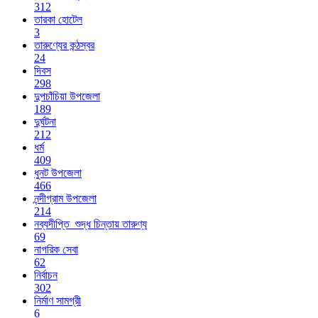
312
তারকা হোটেল
3
তারুণ্যের কন্ঠস্বর
24
দিবস
298
দুপচাঁচিয়া উপজেলা
189
দুর্ঘটনা
212
ধর্ম
409
ধুনট উপজেলা
466
নন্দীগ্রাম উপজেলা
214
নব্যদীপ্তি_শুদ্ধ চিন্তায় তারুণ্য
69
নাগরিক সেবা
62
নির্বাচন
302
নির্মাণ সামগ্রী
6