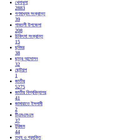
খেলাধুলা
2883
গণমাধ্যম সংক্রান্ত
39
গাবতলী উপজেলা
208
চিকিৎসা সংক্রান্ত
15
ছবিঘর
38
ছাত্র আন্দোলন
32
ছোটগল্প
1
জাতীয়
5275
জাতীয় বিশ্ববিদ্যালয়
41
জামায়াতে ইসলামী
2
টিএমএসএস
37
টুরিজম
44
তথ্য ও প্রযুক্তি