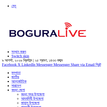
মেনু
সন্ধান করুন
Switch skin
৯ আগস্ট, ২০২৬ খ্রিস্টাব্দ
|
২৫ শ্রাবণ, ১৪৩৩ বঙ্গাব্দ
Facebook
X
LinkedIn
Messenger
Messenger
Share via Email
প্রিন্ট
মূলপাতা
জাতীয়
আন্তর্জাতিক
সারাদেশ
বগুড়া জেলা
বগুড়া সদর উপজেলা
আদমদিঘী উপজেলা
কাহালু উপজেলা