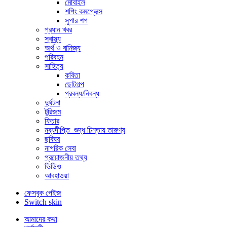
মোবাইল
শপিং কমপ্লেক্স
সুপার শপ
প্রধান খবর
স্বাস্থ্য
অর্থ ও বানিজ্য
পরিবহন
সাহিত্য
কবিতা
ছোটগল্প
প্রবন্ধ/নিবন্ধ
দুর্ঘটনা
টুরিজম
ফিচার
নব্যদীপ্তি_শুদ্ধ চিন্তায় তারুণ্য
ছবিঘর
নাগরিক সেবা
প্রয়োজনীয় তথ্য
ভিডিও
আবহাওয়া
ফেসবুক পেইজ
Switch skin
আমাদের কথা