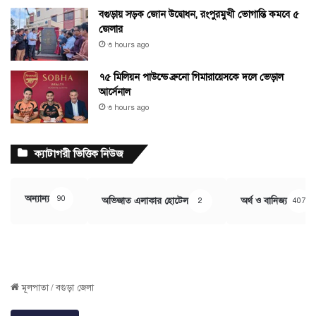
বগুড়ায় সড়ক জোন উদ্বোধন, রংপুরমুখী ভোগান্তি কমবে ৫
জেলার
৩ hours ago
৭৫ মিলিয়ন পাউন্ডে ব্রুনো গিমারায়েসকে দলে ভেড়াল
আর্সেনাল
৩ hours ago
ক্যাটাগরী ভিত্তিক নিউজ
অন্যান্য
90
অভিজাত এলাকার হোটেল
অর্থ ও বানিজ্য
2
407