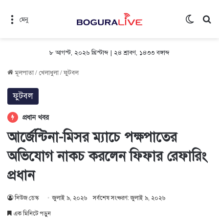
Switch 
সন
মেনু
৮ আগস্ট, ২০২৬ খ্রিস্টাব্দ
|
২৪ শ্রাবণ, ১৪৩৩ বঙ্গাব্দ
মূলপাতা
/
খেলাধুলা
/
ফুটবল
ফুটবল
প্রধান খবর
আর্জেন্টিনা-মিসর ম্যাচে পক্ষপাতের
অভিযোগ নাকচ করলেন ফিফার রেফারিং
প্রধান
নিউজ ডেস্ক
জুলাই ৯, ২০২৬
সর্বশেষ সংষ্করণ: জুলাই ৯, ২০২৬
এক মিনিটে পড়ুন