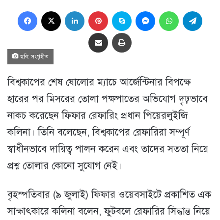
Facebook
X
LinkedIn
Pinterest
Skype
Messenger
WhatsApp
Teleg
Share via Email
প্রিন্ট
ছবি: সংগৃহীত
বিশ্বকাপের শেষ ষোলোর ম্যাচে আর্জেন্টিনার বিপক্ষে
হারের পর মিসরের তোলা পক্ষপাতের অভিযোগ দৃঢ়ভাবে
নাকচ করেছেন ফিফার রেফারিং প্রধান পিয়েরলুইজি
কলিনা। তিনি বলেছেন, বিশ্বকাপের রেফারিরা সম্পূর্ণ
স্বাধীনভাবে দায়িত্ব পালন করেন এবং তাদের সততা নিয়ে
প্রশ্ন তোলার কোনো সুযোগ নেই।
বৃহস্পতিবার (৯ জুলাই) ফিফার ওয়েবসাইটে প্রকাশিত এক
সাক্ষাৎকারে কলিনা বলেন, ফুটবলে রেফারির সিদ্ধান্ত নিয়ে