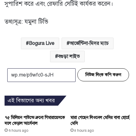
সুপারিশ করে এবং রেফারি সেটিই কার্যকর করেন।
তথ্যসূত্র: যমুনা টিভি
Bogura Live
আর্জেন্টিনা-মিসর ম্যাচ
বগুড়া লাইভ
নিউজ লিংক কপি করুন
এই বিভাগের অন্য খবর
৭৫ মিলিয়ন পাউন্ডে ব্রুনো গিমারায়েসকে
মারা গেছেন লিওনেল মেসির বাবা হোর্হে
দলে ভেড়াল আর্সেনাল
মেসি
৩ hours ago
৪ hours ago