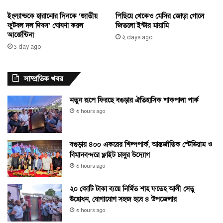
ইংল্যান্ডকে হারানোর দিনকে ‘জাতীয়
পিছিয়ে থেকেও মেসির জোড়া গোলে
ফুটবল দল দিবস’ ঘোষণা করল
জিতলো ইন্টার মায়ামি
আর্জেন্টিনা
২ days ago
১ day ago
সাম্প্রতিক খবর
নতুন রূপে ফিরছে বগুড়ার ঐতিহাসিক শাকপালা পার্ক
৩ hours ago
বগুড়ায় ৪০০ একরের শিল্পপার্ক, আন্তর্জাতিক স্টেডিয়াম ও
বিমানবন্দরে ফ্লাইট চালুর উদ্যোগ
৩ hours ago
২০ কোটি টাকা ব্যয়ে নির্মিত শাহ ফতেহ আলী সেতু
উদ্বোধন, যোগাযোগ সহজ হবে ৪ উপজেলার
৩ hours ago