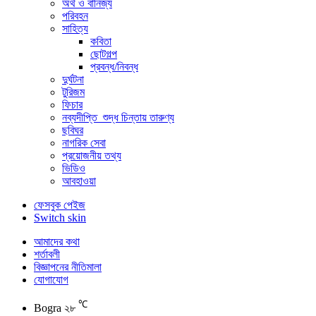
অর্থ ও বানিজ্য
পরিবহন
সাহিত্য
কবিতা
ছোটগল্প
প্রবন্ধ/নিবন্ধ
দুর্ঘটনা
টুরিজম
ফিচার
নব্যদীপ্তি_শুদ্ধ চিন্তায় তারুণ্য
ছবিঘর
নাগরিক সেবা
প্রয়োজনীয় তথ্য
ভিডিও
আবহাওয়া
ফেসবুক পেইজ
Switch skin
আমাদের কথা
শর্তাবলী
বিজ্ঞাপনের নীতিমালা
যোগাযোগ
℃
Bogra
২৮