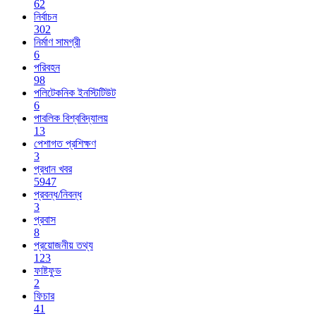
62
নির্বাচন
302
নির্মাণ সামগ্রী
6
পরিবহন
98
পলিটেকনিক ইনস্টিটিউট
6
পাবলিক বিশ্ববিদ্যালয়
13
পেশাগত প্রশিক্ষণ
3
প্রধান খবর
5947
প্রবন্ধ/নিবন্ধ
3
প্রবাস
8
প্রয়োজনীয় তথ্য
123
ফাষ্টফুড
2
ফিচার
41