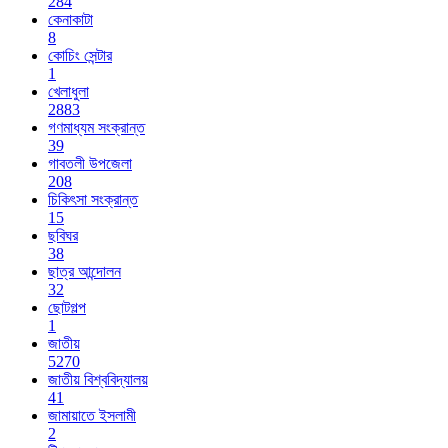
284
কেনাকাটা
8
কোচিং সেন্টার
1
খেলাধুলা
2883
গণমাধ্যম সংক্রান্ত
39
গাবতলী উপজেলা
208
চিকিৎসা সংক্রান্ত
15
ছবিঘর
38
ছাত্র আন্দোলন
32
ছোটগল্প
1
জাতীয়
5270
জাতীয় বিশ্ববিদ্যালয়
41
জামায়াতে ইসলামী
2