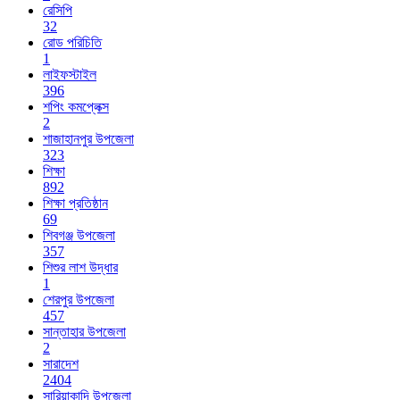
রেসিপি
32
রোড পরিচিতি
1
লাইফস্টাইল
396
শপিং কমপ্লেক্স
2
শাজাহানপুর উপজেলা
323
শিক্ষা
892
শিক্ষা প্রতিষ্ঠান
69
শিবগঞ্জ উপজেলা
357
শিশুর লাশ উদ্ধার
1
শেরপুর উপজেলা
457
সান্তাহার উপজেলা
2
সারাদেশ
2404
সারিয়াকান্দি উপজেলা