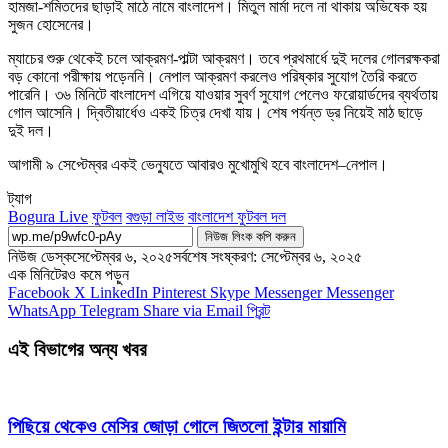
হামজা-শমিতদের ছাড়াই মাঠে নামে বাংলাদেশ। মিতুল মার্মা দলে না থাকায় অভিষেক হয়
সুজন হোসেনের।
ম্যাচের শুরু থেকেই চলে আক্রমণ-পাল্টা আক্রমণ। তবে প্রথমার্ধে দুই দলের গোলরক্ষকরা
বড় কোনো পরীক্ষায় পড়েননি। নেপাল আক্রমণ করলেও পরিষ্কার সুযোগ তৈরি করতে
পারেনি। ৩৬ মিনিটে বাংলাদেশ এগিয়ে যাওয়ার সুবর্ণ সুযোগ পেলেও ফরোয়ার্ডদের ব্যর্থতায়
গোল আসেনি। দ্বিতীয়ার্ধেও একই চিত্র দেখা যায়। শেষ পর্যন্ত ড্র নিয়েই মাঠ ছাড়ে
দুই দল।
আগামী ৯ সেপ্টেম্বর একই ভেন্যুতে আবারও মুখোমুখি হবে বাংলাদেশ–নেপাল।
ট্যাগ
Bogura Live
ফুটবল
বগুড়া লাইভ
বাংলাদেশ ফুটবল দল
নিউজ লিংক কপি করুন
নিউজ ডেস্ক
সেপ্টেম্বর ৬, ২০২৫
সর্বশেষ সংষ্করণ: সেপ্টেম্বর ৬, ২০২৫
এক মিনিটেরও কমে পড়ুন
Facebook
X
LinkedIn
Pinterest
Skype
Messenger
Messenger
WhatsApp
Telegram
Share via Email
প্রিন্ট
এই বিভাগের অন্য খবর
পিছিয়ে থেকেও মেসির জোড়া গোলে জিতলো ইন্টার মায়ামি