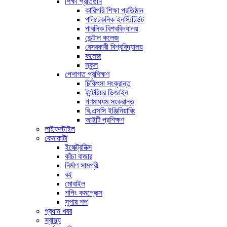
শিক্ষা প্রতিষ্ঠান
কারিগরি শিক্ষা প্রতিষ্ঠান
পলিটেকনিক ইনস্টিটিউট
পাবলিক বিশ্ববিদ্যালয়
ডেন্টাল কলেজ
বেসরকারী বিশ্ববিদ্যালয়
কলেজ
স্কুল
পেশাগত প্রশিক্ষণ
চিকিৎসা সংক্রান্ত
ইন্টেরিয়র ডিজাইন
গণমাধ্যম সংক্রান্ত
বি.এসসি ইঞ্জিনিয়ারিং
আইটি প্রশিক্ষণ
লাইফস্টাইল
কেনাকাটা
ইলেক্ট্রনিক্স
কাঁচা বাজার
নির্মাণ সামগ্রী
বই
মোবাইল
শপিং কমপ্লেক্স
সুপার শপ
প্রধান খবর
স্বাস্থ্য