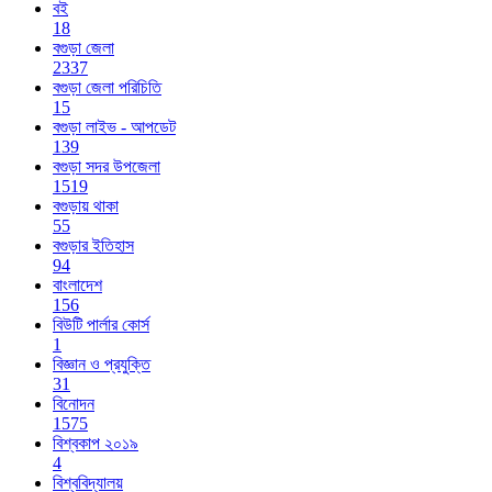
বই
18
বগুড়া জেলা
2337
বগুড়া জেলা পরিচিতি
15
বগুড়া লাইভ - আপডেট
139
বগুড়া সদর উপজেলা
1519
বগুড়ায় থাকা
55
বগুড়ার ইতিহাস
94
বাংলাদেশ
156
বিউটি পার্লার কোর্স
1
বিজ্ঞান ও প্রযুক্তি
31
বিনোদন
1575
বিশ্বকাপ ২০১৯
4
বিশ্ববিদ্যালয়