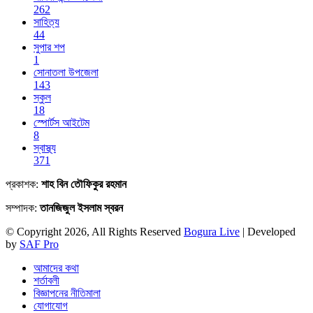
262
সাহিত্য
44
সুপার শপ
1
সোনাতলা উপজেলা
143
স্কুল
18
স্পোর্টস আইটেম
8
স্বাস্থ্য
371
প্রকাশক:
শাহ বিন তৌফিকুর রহমান
সম্পাদক:
তানজিজুল ইসলাম স্বরন
© Copyright 2026, All Rights Reserved
Bogura Live
| Developed
by
SAF Pro
আমাদের কথা
শর্তাবলী
বিজ্ঞাপনের নীতিমালা
যোগাযোগ