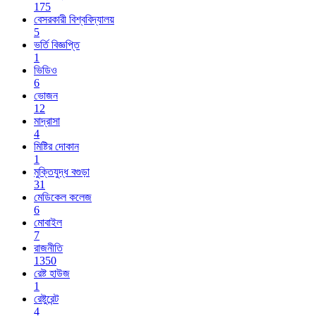
175
বেসরকারী বিশ্ববিদ্যালয়
5
ভর্তি বিজ্ঞপ্তি
1
ভিডিও
6
ভোজন
12
মাদ্রাসা
4
মিষ্টির দোকান
1
মুক্তিযুদ্ধ বগুড়া
31
মেডিকেল কলেজ
6
মোবাইল
7
রাজনীতি
1350
রেষ্ট হাউজ
1
রেষ্টুরেন্ট
4