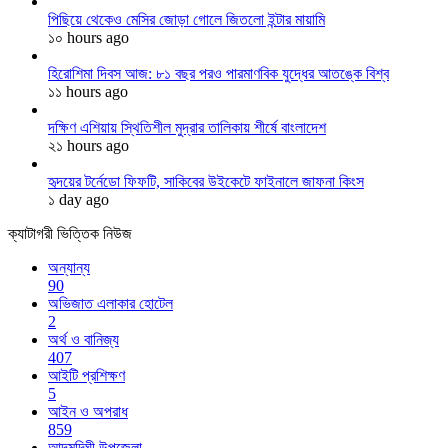
পিছিয়ে থেকেও মেসির জোড়া গোলে জিতলো ইন্টার মায়ামি
১০ hours ago
হিরোশিমা দিবস আজ: ৮১ বছর পরও পারমাণবিক যুদ্ধের আতঙ্কে বিশ্ব
১১ hours ago
দক্ষিণ এশিয়ায় স্থিতিশীল মুদ্রার তালিকায় শীর্ষে বাংলাদেশ
২১ hours ago
হৃদয়ের টর্নেডো ফিফটি, সাকিবের উইকেটে ফাইনালে জাফনা কিংস
১ day ago
ক্যাটাগরী ভিত্তিক নিউজ
অন্যান্য
90
অভিজাত এলাকার হোটেল
2
অর্থ ও বানিজ্য
407
আইটি প্রশিক্ষণ
5
আইন ও অপরাধ
859
আদমদিঘী উপজেলা