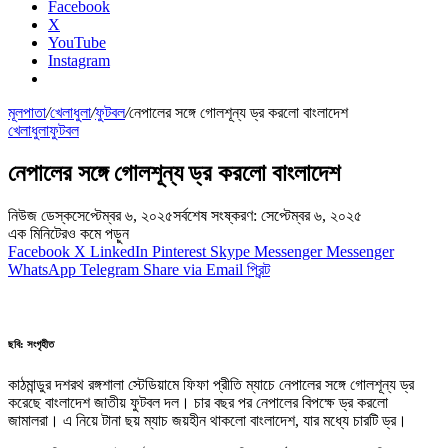
Facebook
X
YouTube
Instagram
মূলপাতা
/
খেলাধুলা
/
ফুটবল
/
নেপালের সঙ্গে গোলশূন্য ড্র করলো বাংলাদেশ
খেলাধুলা
ফুটবল
নেপালের সঙ্গে গোলশূন্য ড্র করলো বাংলাদেশ
নিউজ ডেস্ক
সেপ্টেম্বর ৬, ২০২৫
সর্বশেষ সংষ্করণ: সেপ্টেম্বর ৬, ২০২৫
এক মিনিটেরও কমে পড়ুন
Facebook
X
LinkedIn
Pinterest
Skype
Messenger
Messenger
WhatsApp
Telegram
Share via Email
প্রিন্ট
ছবি: সংগৃহীত
কাঠমান্ডুর দশরথ রঙ্গশালা স্টেডিয়ামে ফিফা প্রীতি ম্যাচে নেপালের সঙ্গে গোলশূন্য ড্র
করেছে বাংলাদেশ জাতীয় ফুটবল দল। চার বছর পর নেপালের বিপক্ষে ড্র করলো
জামালরা। এ নিয়ে টানা ছয় ম্যাচ জয়হীন থাকলো বাংলাদেশ, যার মধ্যে চারটি ড্র।