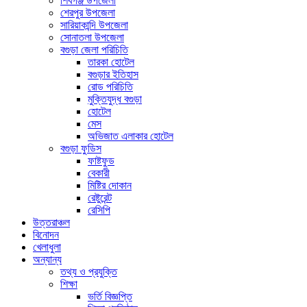
শিবগঞ্জ উপজেলা
শেরপুর উপজেলা
সারিয়াকান্দি উপজেলা
সোনাতলা উপজেলা
বগুড়া জেলা পরিচিতি
তারকা হোটেল
বগুড়ার ইতিহাস
রোড পরিচিতি
মুক্তিযুদ্ধ বগুড়া
হোটেল
মেস
অভিজাত এলাকার হোটেল
বগুড়া ফুডিস
ফাষ্টফুড
বেকারী
মিষ্টির দোকান
রেষ্টুরেন্ট
রেসিপি
উত্তরাঞ্চল
বিনোদন
খেলাধুলা
অন্যান্য
তথ্য ও প্রযুক্তি
শিক্ষা
ভর্তি বিজ্ঞপ্তি