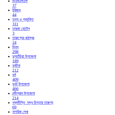
টিএমএসএস
37
টুরিজম
44
তথ্য ও প্রযুক্তি
311
তারকা হোটেল
3
তারুণ্যের কন্ঠস্বর
24
দিবস
298
দুপচাঁচিয়া উপজেলা
189
দুর্ঘটনা
212
ধর্ম
409
ধুনট উপজেলা
466
নন্দীগ্রাম উপজেলা
214
নব্যদীপ্তি_শুদ্ধ চিন্তায় তারুণ্য
69
নাগরিক সেবা