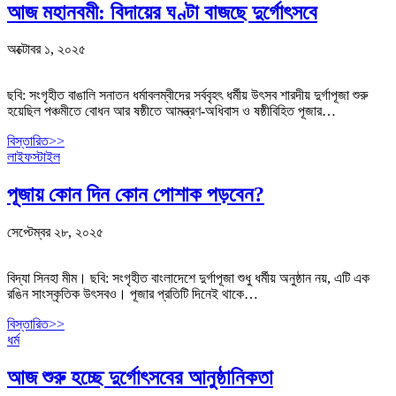
আজ মহানবমী: বিদায়ের ঘণ্টা বাজছে দুর্গোৎসবে
অক্টোবর ১, ২০২৫
ছবি: সংগৃহীত বাঙালি সনাতন ধর্মাবলম্বীদের সর্ববৃহৎ ধর্মীয় উৎসব শারদীয় দুর্গাপূজা শুরু
হয়েছিল পঞ্চমীতে বোধন আর ষষ্ঠীতে আমন্ত্রণ-অধিবাস ও ষষ্ঠীবিহিত পূজার…
বিস্তারিত>>
লাইফস্টাইল
পূজায় কোন দিন কোন পোশাক পড়বেন?
সেপ্টেম্বর ২৮, ২০২৫
বিদ্যা সিনহা মীম। ছবি: সংগৃহীত বাংলাদেশে দুর্গাপূজা শুধু ধর্মীয় অনুষ্ঠান নয়, এটি এক
রঙিন সাংস্কৃতিক উৎসবও। পূজার প্রতিটি দিনেই থাকে…
বিস্তারিত>>
ধর্ম
আজ শুরু হচ্ছে দুর্গোৎসবের আনুষ্ঠানিকতা