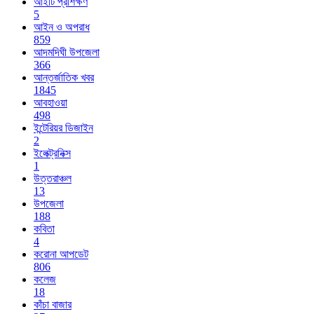
আইটি প্রশিক্ষণ
5
আইন ও অপরাধ
859
আদমদিঘী উপজেলা
366
আন্তর্জাতিক খবর
1845
আবহাওয়া
498
ইন্টেরিয়র ডিজাইন
2
ইলেক্ট্রনিক্স
1
উত্তরাঞ্চল
13
উপজেলা
188
কবিতা
4
করোনা আপডেট
806
কলেজ
18
কাঁচা বাজার