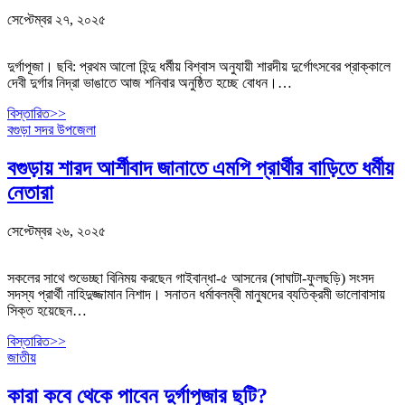
সেপ্টেম্বর ২৭, ২০২৫
দুর্গাপূজা। ছবি: প্রথম আলো হিন্দু ধর্মীয় বিশ্বাস অনুযায়ী শারদীয় দুর্গোৎসবের প্রাক্কালে
দেবী দুর্গার নিদ্রা ভাঙাতে আজ শনিবার অনুষ্ঠিত হচ্ছে বোধন।…
বিস্তারিত>>
বগুড়া সদর উপজেলা
বগুড়ায় শারদ আর্শীবাদ জানাতে এমপি প্রার্থীর বাড়িতে ধর্মীয়
নেতারা
সেপ্টেম্বর ২৬, ২০২৫
সকলের সাথে শুভেচ্ছা বিনিময় করছেন গাইবান্ধা-৫ আসনের (সাঘাটা-ফুলছড়ি) সংসদ
সদস্য প্রার্থী নাহিদুজ্জামান নিশাদ। সনাতন ধর্মাবলম্বী মানুষদের ব্যতিক্রমী ভালোবাসায়
সিক্ত হয়েছেন…
বিস্তারিত>>
জাতীয়
কারা কবে থেকে পাবেন দুর্গাপূজার ছুটি?