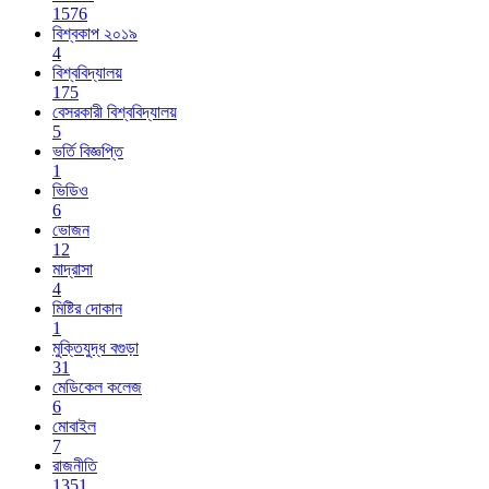
1576
বিশ্বকাপ ২০১৯
4
বিশ্ববিদ্যালয়
175
বেসরকারী বিশ্ববিদ্যালয়
5
ভর্তি বিজ্ঞপ্তি
1
ভিডিও
6
ভোজন
12
মাদ্রাসা
4
মিষ্টির দোকান
1
মুক্তিযুদ্ধ বগুড়া
31
মেডিকেল কলেজ
6
মোবাইল
7
রাজনীতি
1351