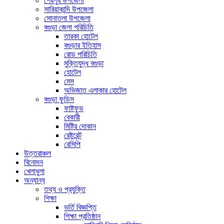
শেরপুর উপজেলা
সারিয়াকান্দি উপজেলা
সোনাতলা উপজেলা
বগুড়া জেলা পরিচিতি
তারকা হোটেল
বগুড়ার ইতিহাস
রোড পরিচিতি
মুক্তিযুদ্ধ বগুড়া
হোটেল
মেস
অভিজাত এলাকার হোটেল
বগুড়া ফুডিস
ফাষ্টফুড
বেকারী
মিষ্টির দোকান
রেষ্টুরেন্ট
রেসিপি
উত্তরাঞ্চল
বিনোদন
খেলাধুলা
অন্যান্য
তথ্য ও প্রযুক্তি
শিক্ষা
ভর্তি বিজ্ঞপ্তি
শিক্ষা প্রতিষ্ঠান