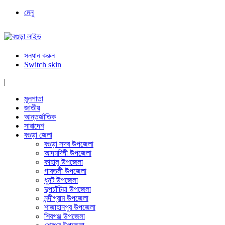
মেনু
সন্ধান করুন
Switch skin
|
মূলপাতা
জাতীয়
আন্তর্জাতিক
সারাদেশ
বগুড়া জেলা
বগুড়া সদর উপজেলা
আদমদিঘী উপজেলা
কাহালু উপজেলা
গাবতলী উপজেলা
ধুনট উপজেলা
দুপচাঁচিয়া উপজেলা
নন্দীগ্রাম উপজেলা
শাজাহানপুর উপজেলা
শিবগঞ্জ উপজেলা