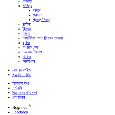
পরিবহন
সাহিত্য
কবিতা
ছোটগল্প
প্রবন্ধ/নিবন্ধ
দুর্ঘটনা
টুরিজম
ফিচার
নব্যদীপ্তি_শুদ্ধ চিন্তায় তারুণ্য
ছবিঘর
নাগরিক সেবা
প্রয়োজনীয় তথ্য
ভিডিও
আবহাওয়া
ফেসবুক পেইজ
Switch skin
আমাদের কথা
শর্তাবলী
বিজ্ঞাপনের নীতিমালা
যোগাযোগ
℃
Bogra
৩২
Facebook