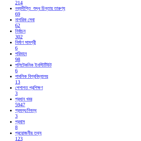
214
নব্যদীপ্তি_শুদ্ধ চিন্তায় তারুণ্য
69
নাগরিক সেবা
62
নির্বাচন
302
নির্মাণ সামগ্রী
6
পরিবহন
98
পলিটেকনিক ইনস্টিটিউট
6
পাবলিক বিশ্ববিদ্যালয়
13
পেশাগত প্রশিক্ষণ
3
প্রধান খবর
5947
প্রবন্ধ/নিবন্ধ
3
প্রবাস
8
প্রয়োজনীয় তথ্য
123