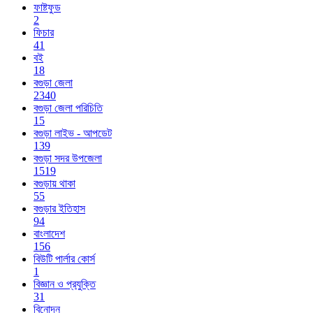
ফাষ্টফুড
2
ফিচার
41
বই
18
বগুড়া জেলা
2340
বগুড়া জেলা পরিচিতি
15
বগুড়া লাইভ - আপডেট
139
বগুড়া সদর উপজেলা
1519
বগুড়ায় থাকা
55
বগুড়ার ইতিহাস
94
বাংলাদেশ
156
বিউটি পার্লার কোর্স
1
বিজ্ঞান ও প্রযুক্তি
31
বিনোদন