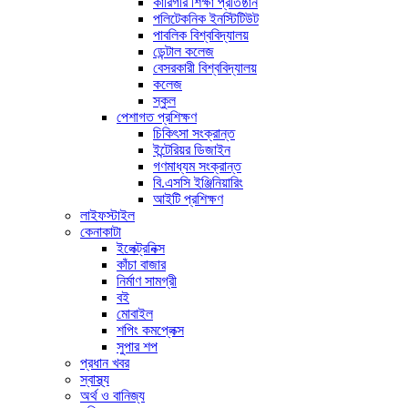
কারিগরি শিক্ষা প্রতিষ্ঠান
পলিটেকনিক ইনস্টিটিউট
পাবলিক বিশ্ববিদ্যালয়
ডেন্টাল কলেজ
বেসরকারী বিশ্ববিদ্যালয়
কলেজ
স্কুল
পেশাগত প্রশিক্ষণ
চিকিৎসা সংক্রান্ত
ইন্টেরিয়র ডিজাইন
গণমাধ্যম সংক্রান্ত
বি.এসসি ইঞ্জিনিয়ারিং
আইটি প্রশিক্ষণ
লাইফস্টাইল
কেনাকাটা
ইলেক্ট্রনিক্স
কাঁচা বাজার
নির্মাণ সামগ্রী
বই
মোবাইল
শপিং কমপ্লেক্স
সুপার শপ
প্রধান খবর
স্বাস্থ্য
অর্থ ও বানিজ্য