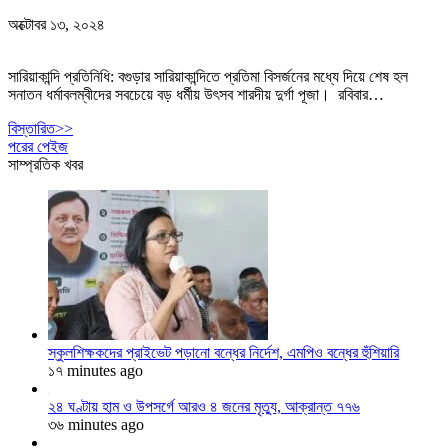
অক্টোবর ১৩, ২০২৪
সারিয়াকান্দি প্রতিনিধি: বগুড়ার সারিয়াকান্দিতে প্রতিমা বিসর্জনের মধ্যে দিয়ে শেষ হল
সনাতন ধর্মাবলম্বীদের সবচেয়ে বড় ধর্মীয় উৎসব শারদীয় দুর্গা পূজা। রবিবার…
বিস্তারিত>>
পরের পেইজ
সাম্প্রতিক খবর
স্কুলশিক্ষকদের প্রাইভেট পড়ানো বন্ধের নির্দেশ, এমপিও বন্ধের হুঁশিয়ারি
১৭ minutes ago
২৪ ঘণ্টায় হাম ও উপসর্গে আরও ৪ জনের মৃত্যু, আক্রান্ত ৭৭৬
৩৬ minutes ago