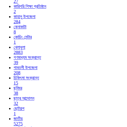
27
কারিগরি শিক্ষা প্রতিষ্ঠান
2
কাহালু উপজেলা
284
কেনাকাটা
8
কোচিং সেন্টার
1
খেলাধুলা
2883
গণমাধ্যম সংক্রান্ত
39
গাবতলী উপজেলা
208
চিকিৎসা সংক্রান্ত
15
ছবিঘর
38
ছাত্র আন্দোলন
32
ছোটগল্প
1
জাতীয়
5275