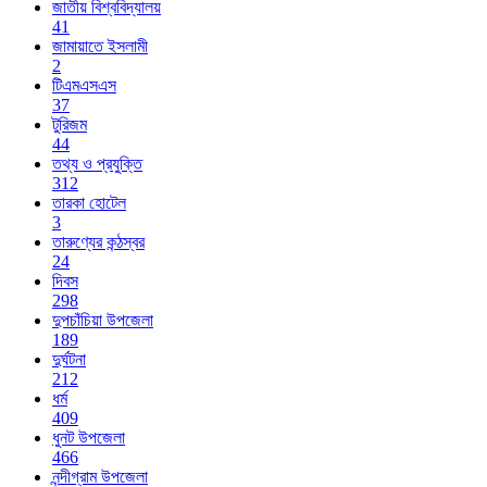
জাতীয় বিশ্ববিদ্যালয়
41
জামায়াতে ইসলামী
2
টিএমএসএস
37
টুরিজম
44
তথ্য ও প্রযুক্তি
312
তারকা হোটেল
3
তারুণ্যের কন্ঠস্বর
24
দিবস
298
দুপচাঁচিয়া উপজেলা
189
দুর্ঘটনা
212
ধর্ম
409
ধুনট উপজেলা
466
নন্দীগ্রাম উপজেলা