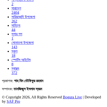
2
সারাদেশ
2404
সারিয়াকান্দি উপজেলা
262
সাহিত্য
44
সুপার শপ
1
সোনাতলা উপজেলা
143
স্কুল
18
স্পোর্টস আইটেম
8
স্বাস্থ্য
372
প্রকাশক:
শাহ বিন তৌফিকুর রহমান
সম্পাদক:
তানজিজুল ইসলাম স্বরন
© Copyright 2026, All Rights Reserved
Bogura Live
| Developed
by
SAF Pro