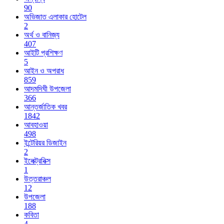
90
অভিজাত এলাকার হোটেল
2
অর্থ ও বানিজ্য
407
আইটি প্রশিক্ষণ
5
আইন ও অপরাধ
859
আদমদিঘী উপজেলা
366
আন্তর্জাতিক খবর
1842
আবহাওয়া
498
ইন্টেরিয়র ডিজাইন
2
ইলেক্ট্রনিক্স
1
উত্তরাঞ্চল
12
উপজেলা
188
কবিতা
4