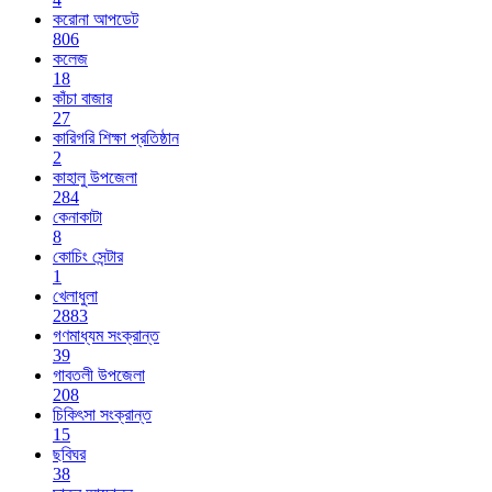
করোনা আপডেট
806
কলেজ
18
কাঁচা বাজার
27
কারিগরি শিক্ষা প্রতিষ্ঠান
2
কাহালু উপজেলা
284
কেনাকাটা
8
কোচিং সেন্টার
1
খেলাধুলা
2883
গণমাধ্যম সংক্রান্ত
39
গাবতলী উপজেলা
208
চিকিৎসা সংক্রান্ত
15
ছবিঘর
38