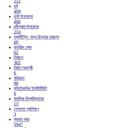
212
ধর্ম
409
ধুনট উপজেলা
466
নন্দীগ্রাম উপজেলা
214
নব্যদীপ্তি_শুদ্ধ চিন্তায় তারুণ্য
69
নাগরিক সেবা
62
নির্বাচন
302
নির্মাণ সামগ্রী
6
পরিবহন
98
পলিটেকনিক ইনস্টিটিউট
6
পাবলিক বিশ্ববিদ্যালয়
13
পেশাগত প্রশিক্ষণ
3
প্রধান খবর
5947