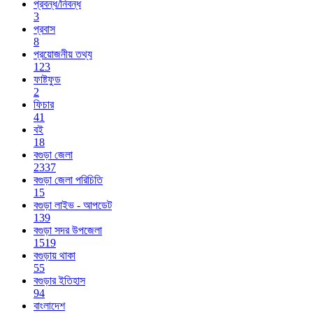
প্রবন্ধ/নিবন্ধ
3
প্রবাস
8
প্রয়োজনীয় তথ্য
123
ফাষ্টফুড
2
ফিচার
41
বই
18
বগুড়া জেলা
2337
বগুড়া জেলা পরিচিতি
15
বগুড়া লাইভ - আপডেট
139
বগুড়া সদর উপজেলা
1519
বগুড়ায় থাকা
55
বগুড়ার ইতিহাস
94
বাংলাদেশ