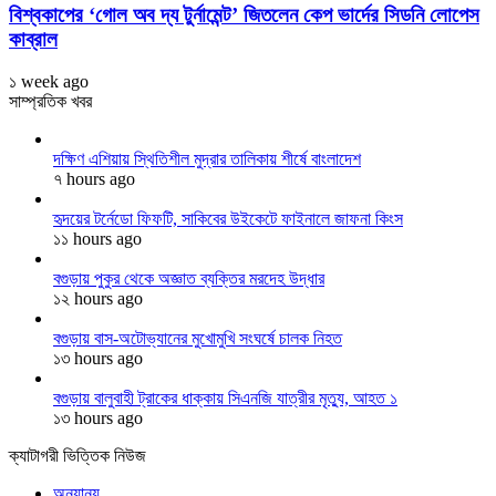
বিশ্বকাপের ‘গোল অব দ্য টুর্নামেন্ট’ জিতলেন কেপ ভার্দের সিডনি লোপেস
কাব্রাল
১ week ago
সাম্প্রতিক খবর
দক্ষিণ এশিয়ায় স্থিতিশীল মুদ্রার তালিকায় শীর্ষে বাংলাদেশ
৭ hours ago
হৃদয়ের টর্নেডো ফিফটি, সাকিবের উইকেটে ফাইনালে জাফনা কিংস
১১ hours ago
বগুড়ায় পুকুর থেকে অজ্ঞাত ব্যক্তির মরদেহ উদ্ধার
১২ hours ago
বগুড়ায় বাস-অটোভ্যানের মুখোমুখি সংঘর্ষে চালক নিহত
১৩ hours ago
বগুড়ায় বালুবাহী ট্রাকের ধাক্কায় সিএনজি যাত্রীর মৃত্যু, আহত ১
১৩ hours ago
ক্যাটাগরী ভিত্তিক নিউজ
অন্যান্য