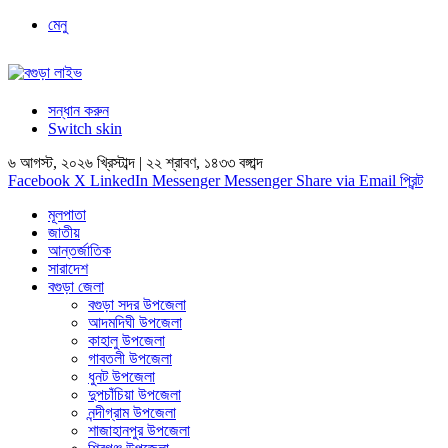
মেনু
সন্ধান করুন
Switch skin
৬ আগস্ট, ২০২৬ খ্রিস্টাব্দ | ২২ শ্রাবণ, ১৪৩৩ বঙ্গাব্দ
Facebook
X
LinkedIn
Messenger
Messenger
Share via Email
প্রিন্ট
মূলপাতা
জাতীয়
আন্তর্জাতিক
সারাদেশ
বগুড়া জেলা
বগুড়া সদর উপজেলা
আদমদিঘী উপজেলা
কাহালু উপজেলা
গাবতলী উপজেলা
ধুনট উপজেলা
দুপচাঁচিয়া উপজেলা
নন্দীগ্রাম উপজেলা
শাজাহানপুর উপজেলা