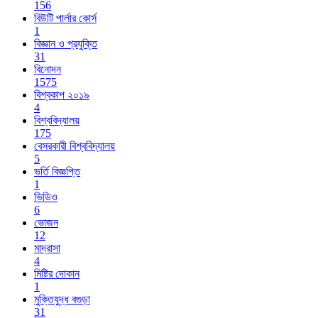
156
বিউটি পার্লার কোর্স
1
বিজ্ঞান ও প্রযুক্তি
31
বিনোদন
1575
বিশ্বকাপ ২০১৯
4
বিশ্ববিদ্যালয়
175
বেসরকারী বিশ্ববিদ্যালয়
5
ভর্তি বিজ্ঞপ্তি
1
ভিডিও
6
ভোজন
12
মাদ্রাসা
4
মিষ্টির দোকান
1
মুক্তিযুদ্ধ বগুড়া
31