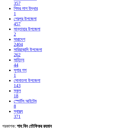
357
শিশুর লাশ উদ্ধার
1
শেরপুর উপজেলা
457
সান্তাহার উপজেলা
2
সারাদেশ
2404
সারিয়াকান্দি উপজেলা
262
সাহিত্য
44
সুপার শপ
1
সোনাতলা উপজেলা
143
স্কুল
18
স্পোর্টস আইটেম
8
স্বাস্থ্য
371
প্রকাশক:
শাহ বিন তৌফিকুর রহমান