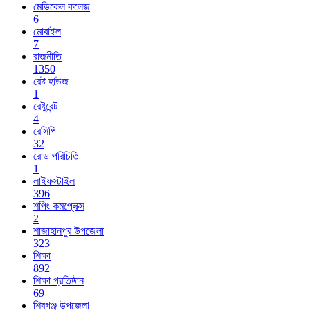
মেডিকেল কলেজ
6
মোবাইল
7
রাজনীতি
1350
রেষ্ট হাউজ
1
রেষ্টুরেন্ট
4
রেসিপি
32
রোড পরিচিতি
1
লাইফস্টাইল
396
শপিং কমপ্লেক্স
2
শাজাহানপুর উপজেলা
323
শিক্ষা
892
শিক্ষা প্রতিষ্ঠান
69
শিবগঞ্জ উপজেলা