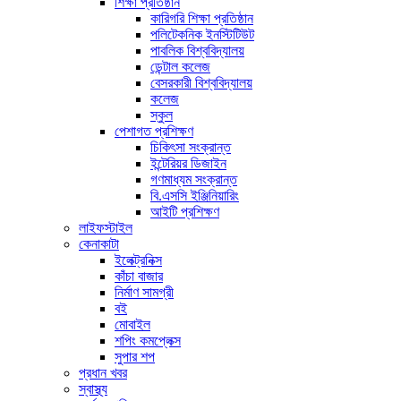
শিক্ষা প্রতিষ্ঠান
কারিগরি শিক্ষা প্রতিষ্ঠান
পলিটেকনিক ইনস্টিটিউট
পাবলিক বিশ্ববিদ্যালয়
ডেন্টাল কলেজ
বেসরকারী বিশ্ববিদ্যালয়
কলেজ
স্কুল
পেশাগত প্রশিক্ষণ
চিকিৎসা সংক্রান্ত
ইন্টেরিয়র ডিজাইন
গণমাধ্যম সংক্রান্ত
বি.এসসি ইঞ্জিনিয়ারিং
আইটি প্রশিক্ষণ
লাইফস্টাইল
কেনাকাটা
ইলেক্ট্রনিক্স
কাঁচা বাজার
নির্মাণ সামগ্রী
বই
মোবাইল
শপিং কমপ্লেক্স
সুপার শপ
প্রধান খবর
স্বাস্থ্য