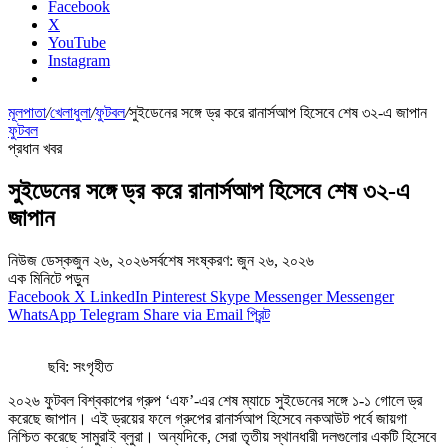
Facebook
X
YouTube
Instagram
মূলপাতা
/
খেলাধুলা
/
ফুটবল
/
সুইডেনের সঙ্গে ড্র করে রানার্সআপ হিসেবে শেষ ৩২-এ জাপান
ফুটবল
প্রধান খবর
সুইডেনের সঙ্গে ড্র করে রানার্সআপ হিসেবে শেষ ৩২-এ
জাপান
নিউজ ডেস্ক
জুন ২৬, ২০২৬
সর্বশেষ সংষ্করণ: জুন ২৬, ২০২৬
এক মিনিটে পড়ুন
Facebook
X
LinkedIn
Pinterest
Skype
Messenger
Messenger
WhatsApp
Telegram
Share via Email
প্রিন্ট
ছবি: সংগৃহীত
২০২৬ ফুটবল বিশ্বকাপের গ্রুপ ‘এফ’-এর শেষ ম্যাচে সুইডেনের সঙ্গে ১-১ গোলে ড্র
করেছে জাপান। এই ড্রয়ের ফলে গ্রুপের রানার্সআপ হিসেবে নকআউট পর্বে জায়গা
নিশ্চিত করেছে সামুরাই ব্লুরা। অন্যদিকে, সেরা তৃতীয় স্থানধারী দলগুলোর একটি হিসেবে