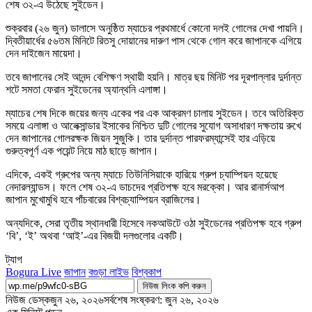
শেষ ৩২-এ উঠেছে সুইডেন।
শুক্রবার (২৬ জুন) ডালাসে অনুষ্ঠিত ম্যাচের প্রথমার্ধে কোনো দলই গোলের দেখা পায়নি।
দ্বিতীয়ার্ধের ৫৬তম মিনিটে রিতসু দোয়ানের দারুণ পাস থেকে গোল করে জাপানকে এগিয়ে
দেন দাইজেন মায়েদা।
তবে জাপানের সেই আনন্দ বেশিক্ষণ স্থায়ী হয়নি। মাত্র ছয় মিনিট পর দূরপাল্লার দুর্দান্ত
শটে সমতা ফেরান সুইডেনের অ্যান্থনি এলাঙ্গা।
ম্যাচের শেষ দিকে জয়ের জন্য একের পর এক আক্রমণ চালায় সুইডেন। তবে অতিরিক্ত
সময়ে এলাঙ্গা ও আলেক্সান্ডার ইসাকের নিশ্চিত দুটি গোলের সুযোগ অসাধারণ দক্ষতায় রুখে
দেন জাপানের গোলরক্ষক জিয়ন সুজুকি। তার দুর্দান্ত পারফরম্যান্সেই হার এড়িয়ে
গুরুত্বপূর্ণ এক পয়েন্ট নিয়ে মাঠ ছাড়ে জাপান।
এদিকে, একই গ্রুপের অন্য ম্যাচে তিউনিসিয়াকে হারিয়ে গ্রুপ চ্যাম্পিয়ন হয়েছে
নেদারল্যান্ডস। ফলে শেষ ৩২-এ ডাচদের প্রতিপক্ষ হবে মরক্কো। আর রানার্সআপ
জাপান মুখোমুখি হবে পাঁচবারের বিশ্বচ্যাম্পিয়ন ব্রাজিলের।
অন্যদিকে, সেরা তৃতীয় স্থানধারী হিসেবে নকআউটে ওঠা সুইডেনের প্রতিপক্ষ হবে গ্রুপ
‘বি’, ‘ই’ অথবা ‘আই’-এর বিজয়ী দলগুলোর একটি।
ট্যাগ
Bogura Live
জাপান
বগুড়া লাইভ
বিশ্বকাপ
নিউজ লিংক কপি করুন
নিউজ ডেস্ক
জুন ২৬, ২০২৬
সর্বশেষ সংষ্করণ: জুন ২৬, ২০২৬