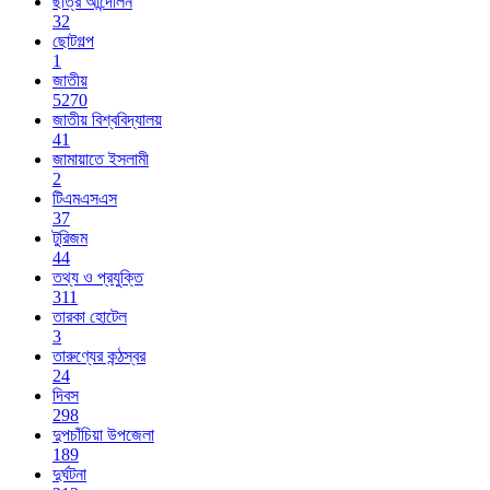
ছাত্র আন্দোলন
32
ছোটগল্প
1
জাতীয়
5270
জাতীয় বিশ্ববিদ্যালয়
41
জামায়াতে ইসলামী
2
টিএমএসএস
37
টুরিজম
44
তথ্য ও প্রযুক্তি
311
তারকা হোটেল
3
তারুণ্যের কন্ঠস্বর
24
দিবস
298
দুপচাঁচিয়া উপজেলা
189
দুর্ঘটনা