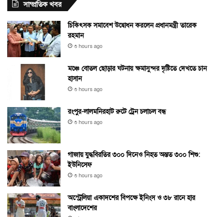
সাম্প্রতিক খবর
চিকিৎসক সমাবেশ উদ্বোধন করলেন প্রধানমন্ত্রী তারেক
রহমান
৩ hours ago
মঞ্চে বোতল ছোড়ার ঘটনায় ক্ষমাসুন্দর দৃষ্টিতে দেখতে চান
হাসান
৩ hours ago
রংপুর-লালমনিরহাট রুটে ট্রেন চলাচল বন্ধ
৩ hours ago
গাজায় যুদ্ধবিরতির ৩০০ দিনেও নিহত অন্তত ৩০০ শিশু:
ইউনিসেফ
৩ hours ago
অস্ট্রেলিয়া একাদশের বিপক্ষে ইনিংস ও ৩৮ রানে হার
বাংলাদেশের