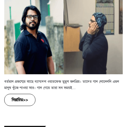
বর্তমান প্রজন্মের কাছে ব্যান্ডদল ওয়ারফেজ তুমুল জনপ্রিয়। তাদের গান শোনেননি এমন
মানুষ খুঁজে পাওয়া ভার। গান গেয়ে তারা সব সময়ই…
বিস্তারিত>>