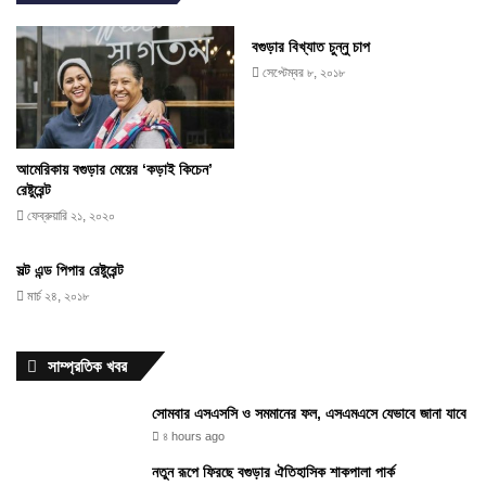
বগুড়ার বিখ্যাত চুন্নু চাপ
সেপ্টেম্বর ৮, ২০১৮
আমেরিকায় বগুড়ার মেয়ের ‘কড়াই কিচেন’
রেষ্টুরেন্ট
ফেব্রুয়ারি ২১, ২০২০
সল্ট এন্ড পিপার রেষ্টুরেন্ট
মার্চ ২৪, ২০১৮
সাম্প্রতিক খবর
সোমবার এসএসসি ও সমমানের ফল, এসএমএসে যেভাবে জানা যাবে
৪ hours ago
নতুন রূপে ফিরছে বগুড়ার ঐতিহাসিক শাকপালা পার্ক