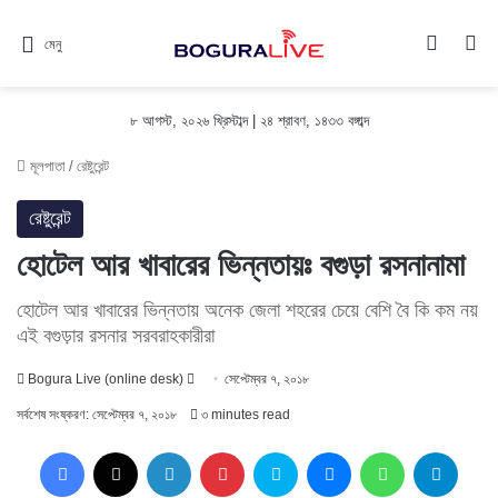
Switch
সন
মেনু
৮ আগস্ট, ২০২৬ খ্রিস্টাব্দ
|
২৪ শ্রাবণ, ১৪৩৩ বঙ্গাব্দ
মূলপাতা
/
রেষ্টুরেন্ট
রেষ্টুরেন্ট
হোটেল আর খাবারের ভিন্নতায়ঃ বগুড়া রসনানামা
হোটেল আর খাবারের ভিন্নতায় অনেক জেলা শহরের চেয়ে বেশি বৈ কি কম নয়
এই বগুড়ার রসনার সরবরাহকারীরা
Follow
Bogura Live (online desk)
সেপ্টেম্বর ৭, ২০১৮
on
সর্বশেষ সংষ্করণ: সেপ্টেম্বর ৭, ২০১৮
৩ minutes read
X
Facebook
X
LinkedIn
Pinterest
Skype
Messenger
WhatsApp
Teleg