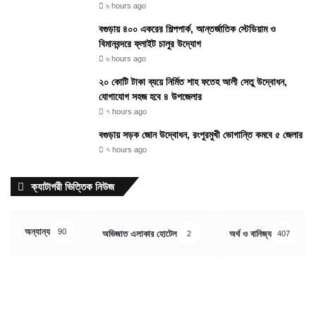
৬ hours ago
বগুড়ায় ৪০০ একরের শিল্পপার্ক, আন্তর্জাতিক স্টেডিয়াম ও
বিমানবন্দরে ফ্লাইট চালুর উদ্যোগ
৬ hours ago
২০ কোটি টাকা ব্যয়ে নির্মিত শাহ ফতেহ আলী সেতু উদ্বোধন,
যোগাযোগ সহজ হবে ৪ উপজেলার
৭ hours ago
বগুড়ায় সড়ক জোন উদ্বোধন, রংপুরমুখী ভোগান্তি কমবে ৫ জেলার
৭ hours ago
ক্যাটাগরী ভিত্তিক নিউজ
অন্যান্য
90
অভিজাত এলাকার হোটেল
অর্থ ও বানিজ্য
2
407