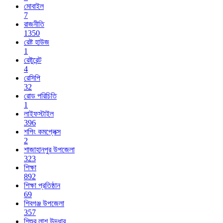
মোবাইল
7
রাজনীতি
1350
রেষ্ট হাউজ
1
রেষ্টুরেন্ট
4
রেসিপি
32
রোড পরিচিতি
1
লাইফস্টাইল
396
শপিং কমপ্লেক্স
2
শাজাহানপুর উপজেলা
323
শিক্ষা
892
শিক্ষা প্রতিষ্ঠান
69
শিবগঞ্জ উপজেলা
357
শিশুর লাশ উদ্ধার