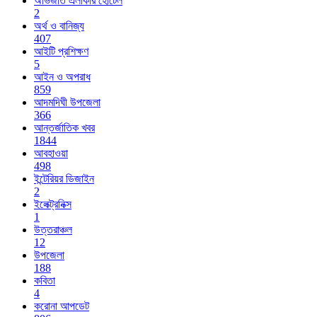
অভিজাত এলাকার হোটেল
2
অর্থ ও বানিজ্য
407
আইটি প্রশিক্ষণ
5
আইন ও অপরাধ
859
আদমদিঘী উপজেলা
366
আন্তর্জাতিক খবর
1844
আবহাওয়া
498
ইন্টেরিয়র ডিজাইন
2
ইলেক্ট্রনিক্স
1
উত্তরাঞ্চল
12
উপজেলা
188
কবিতা
4
করোনা আপডেট