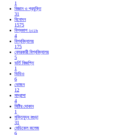
1
বিজ্ঞান ও প্রযুক্তি
31
বিনোদন
1575
বিশ্বকাপ ২০১৯
4
বিশ্ববিদ্যালয়
175
বেসরকারী বিশ্ববিদ্যালয়
5
ভর্তি বিজ্ঞপ্তি
1
ভিডিও
6
ভোজন
12
মাদ্রাসা
4
মিষ্টির দোকান
1
মুক্তিযুদ্ধ বগুড়া
31
মেডিকেল কলেজ
6