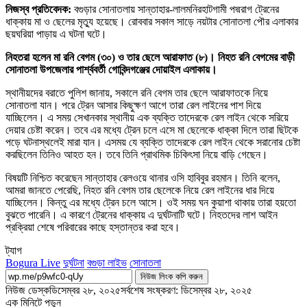
নিজস্ব প্রতিবেদক:
বগুড়ার সোনাতলায় সান্তাহার-লালমনিরহাটগামী পদ্মরাগ ট্রেনের
ধাক্কায় মা ও ছেলের মৃত্যু হয়েছে। রোববার সকাল সাড়ে নয়টার সোনাতলা পৌর এলাকার
ছয়ঘরিয়া পাড়ায় এ ঘটনা ঘটে।
নিহতরা হলেন মা রনি বেগম (৩০) ও তার ছেলে আরাফাত (৮)। নিহত রনি বেগমের বাড়ী
সোনাতলা উপজেলার পার্শ্ববর্তী গোবিন্দগঞ্জের দোয়াইল এলাকায়।
স্থানীয়দের বরাতে পুলিশ জানায়, সকালে রনি বেগম তার ছেলে আরাফাতকে নিয়ে
সোনাতলা যান। পরে ট্রেন আসার কিছুক্ষণ আগে তারা রেল লাইনের পাশ দিয়ে
যাচ্ছিলেন। এ সময় সেখানকার স্থানীয় এক ব্যক্তি তাদেরকে রেল লাইন থেকে সরিয়ে
দেয়ার চেষ্টা করেন। তবে এর মধ্যে ট্রেন চলে এসে মা ছেলেকে ধাক্কা দিলে তারা ছিটকে
পড়ে ঘটনাস্থলেই মারা যান। এসময় যে ব্যক্তি তাদেরকে রেল লাইন থেকে সরানোর চেষ্টা
করছিলেন তিনিও আহত হন। তবে তিনি প্রাথমিক চিকিৎসা নিয়ে বাড়ি গেছেন।
বিষয়টি নিশ্চিত করেছেন সান্তাহার রেলওয়ে থানার ওসি হাবিবুর রহমান। তিনি বলেন,
আমরা জানতে পেরেছি, নিহত রনি বেগম তার ছেলেকে নিয়ে রেল লাইনের ধার দিয়ে
যাচ্ছিলেন। কিন্তু এর মধ্যে ট্রেন চলে আসে। ওই সময় ঘন কুয়াশা থাকায় তারা হয়তো
বুঝতে পারেনি। এ কারণে ট্রেনের ধাক্কায় এ দুর্ঘটনাটি ঘটে। নিহতদের লাশ আইন
প্রক্রিয়া শেষে পরিবারের কাছে হস্তান্তর করা হবে।
ট্যাগ
Bogura Live
দুর্ঘটনা
বগুড়া লাইভ
সোনাতলা
নিউজ লিংক কপি করুন
নিউজ ডেস্ক
ডিসেম্বর ২৮, ২০২৫
সর্বশেষ সংষ্করণ: ডিসেম্বর ২৮, ২০২৫
এক মিনিটে পড়ুন