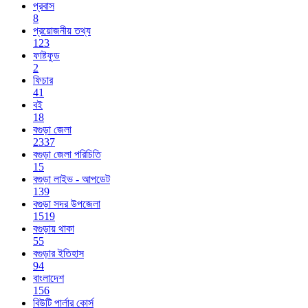
প্রবাস
8
প্রয়োজনীয় তথ্য
123
ফাষ্টফুড
2
ফিচার
41
বই
18
বগুড়া জেলা
2337
বগুড়া জেলা পরিচিতি
15
বগুড়া লাইভ - আপডেট
139
বগুড়া সদর উপজেলা
1519
বগুড়ায় থাকা
55
বগুড়ার ইতিহাস
94
বাংলাদেশ
156
বিউটি পার্লার কোর্স