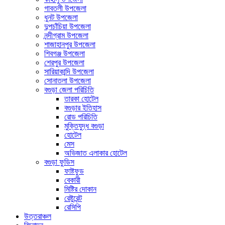
গাবতলী উপজেলা
ধুনট উপজেলা
দুপচাঁচিয়া উপজেলা
নন্দীগ্রাম উপজেলা
শাজাহানপুর উপজেলা
শিবগঞ্জ উপজেলা
শেরপুর উপজেলা
সারিয়াকান্দি উপজেলা
সোনাতলা উপজেলা
বগুড়া জেলা পরিচিতি
তারকা হোটেল
বগুড়ার ইতিহাস
রোড পরিচিতি
মুক্তিযুদ্ধ বগুড়া
হোটেল
মেস
অভিজাত এলাকার হোটেল
বগুড়া ফুডিস
ফাষ্টফুড
বেকারী
মিষ্টির দোকান
রেষ্টুরেন্ট
রেসিপি
উত্তরাঞ্চল