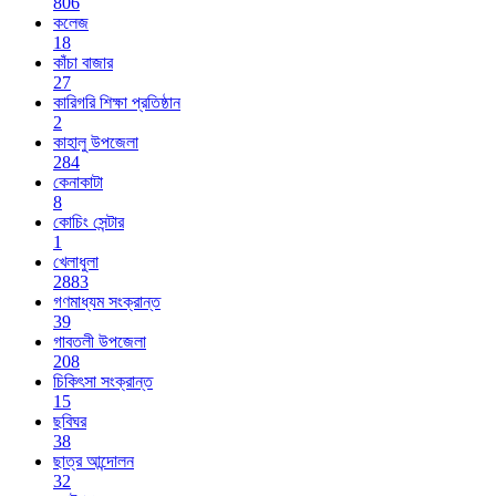
806
কলেজ
18
কাঁচা বাজার
27
কারিগরি শিক্ষা প্রতিষ্ঠান
2
কাহালু উপজেলা
284
কেনাকাটা
8
কোচিং সেন্টার
1
খেলাধুলা
2883
গণমাধ্যম সংক্রান্ত
39
গাবতলী উপজেলা
208
চিকিৎসা সংক্রান্ত
15
ছবিঘর
38
ছাত্র আন্দোলন
32