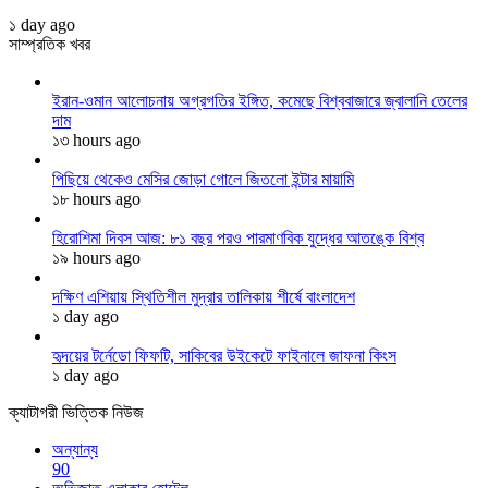
১ day ago
সাম্প্রতিক খবর
ইরান-ওমান আলোচনায় অগ্রগতির ইঙ্গিত, কমেছে বিশ্ববাজারে জ্বালানি তেলের
দাম
১৩ hours ago
পিছিয়ে থেকেও মেসির জোড়া গোলে জিতলো ইন্টার মায়ামি
১৮ hours ago
হিরোশিমা দিবস আজ: ৮১ বছর পরও পারমাণবিক যুদ্ধের আতঙ্কে বিশ্ব
১৯ hours ago
দক্ষিণ এশিয়ায় স্থিতিশীল মুদ্রার তালিকায় শীর্ষে বাংলাদেশ
১ day ago
হৃদয়ের টর্নেডো ফিফটি, সাকিবের উইকেটে ফাইনালে জাফনা কিংস
১ day ago
ক্যাটাগরী ভিত্তিক নিউজ
অন্যান্য
90