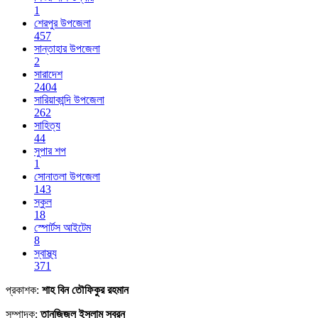
1
শেরপুর উপজেলা
457
সান্তাহার উপজেলা
2
সারাদেশ
2404
সারিয়াকান্দি উপজেলা
262
সাহিত্য
44
সুপার শপ
1
সোনাতলা উপজেলা
143
স্কুল
18
স্পোর্টস আইটেম
8
স্বাস্থ্য
371
প্রকাশক:
শাহ বিন তৌফিকুর রহমান
সম্পাদক:
তানজিজুল ইসলাম স্বরন