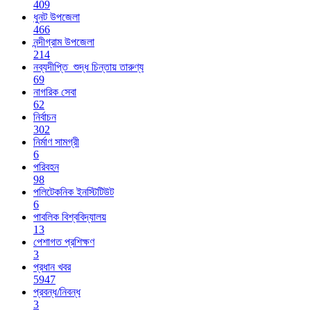
409
ধুনট উপজেলা
466
নন্দীগ্রাম উপজেলা
214
নব্যদীপ্তি_শুদ্ধ চিন্তায় তারুণ্য
69
নাগরিক সেবা
62
নির্বাচন
302
নির্মাণ সামগ্রী
6
পরিবহন
98
পলিটেকনিক ইনস্টিটিউট
6
পাবলিক বিশ্ববিদ্যালয়
13
পেশাগত প্রশিক্ষণ
3
প্রধান খবর
5947
প্রবন্ধ/নিবন্ধ
3