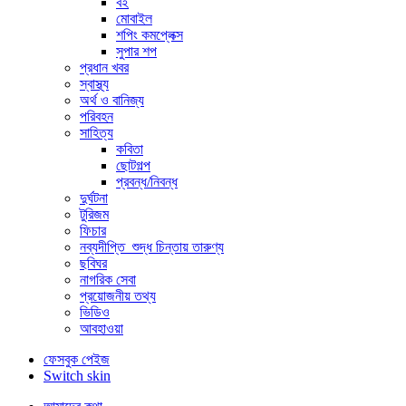
বই
মোবাইল
শপিং কমপ্লেক্স
সুপার শপ
প্রধান খবর
স্বাস্থ্য
অর্থ ও বানিজ্য
পরিবহন
সাহিত্য
কবিতা
ছোটগল্প
প্রবন্ধ/নিবন্ধ
দুর্ঘটনা
টুরিজম
ফিচার
নব্যদীপ্তি_শুদ্ধ চিন্তায় তারুণ্য
ছবিঘর
নাগরিক সেবা
প্রয়োজনীয় তথ্য
ভিডিও
আবহাওয়া
ফেসবুক পেইজ
Switch skin