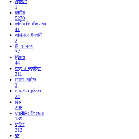
ছোটগল্প
1
জাতীয়
5270
জাতীয় বিশ্ববিদ্যালয়
41
জামায়াতে ইসলামী
2
টিএমএসএস
37
টুরিজম
44
তথ্য ও প্রযুক্তি
311
তারকা হোটেল
3
তারুণ্যের কন্ঠস্বর
24
দিবস
298
দুপচাঁচিয়া উপজেলা
189
দুর্ঘটনা
212
ধর্ম