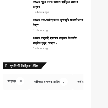
বগুড়ায় পুকুর থেকে অজ্ঞাত ব্যক্তির মরদেহ
উদ্ধার
৬ hours ago
বগুড়ায় বাস-অটোভ্যানের মুখোমুখি সংঘর্ষে চালক
নিহত
৭ hours ago
বগুড়ায় বালুবাহী ট্রাকের ধাক্কায় সিএনজি
যাত্রীর মৃত্যু, আহত ১
৮ hours ago
ক্যাটাগরী ভিত্তিক নিউজ
অন্যান্য
90
অভিজাত এলাকার হোটেল
অর্থ ও বানিজ্য
2
407