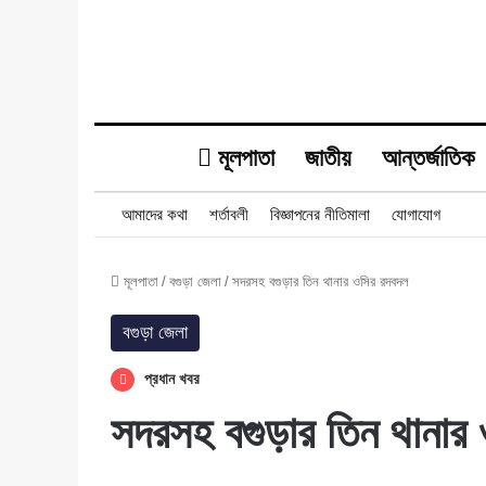
মূলপাতা
জাতীয়
আন্তর্জাতিক
আমাদের কথা
শর্তাবলী
বিজ্ঞাপনের নীতিমালা
যোগাযোগ
মূলপাতা
/
বগুড়া জেলা
/
সদরসহ বগুড়ার তিন থানার ওসির রদবদল
বগুড়া জেলা
প্রধান খবর
সদরসহ বগুড়ার তিন থানার