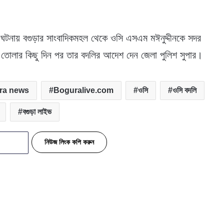
ের ঘটনায় বগুড়ার সাংবাদিকমহল থেকে ওসি এসএম মঈনুদ্দীনকে সদর
তোলার কিছু দিন পর তার বদলির আদেশ দেন জেলা পুলিশ সুপার।
ra news
Boguralive.com
ওসি
ওসি বদলি
বগুড়া লাইভ
নিউজ লিংক কপি করুন