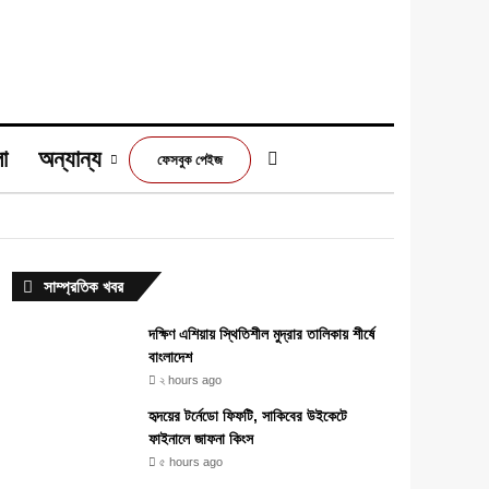
া
অন্যান্য
Switch skin
ফেসবুক পেইজ
m
সাম্প্রতিক খবর
দক্ষিণ এশিয়ায় স্থিতিশীল মুদ্রার তালিকায় শীর্ষে
বাংলাদেশ
২ hours ago
হৃদয়ের টর্নেডো ফিফটি, সাকিবের উইকেটে
ফাইনালে জাফনা কিংস
৫ hours ago