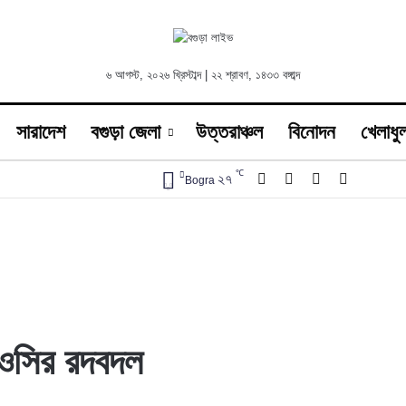
৬ আগস্ট, ২০২৬ খ্রিস্টাব্দ | ২২ শ্রাবণ, ১৪৩৩ বঙ্গাব্দ
সারাদেশ
বগুড়া জেলা
উত্তরাঞ্চল
বিনোদন
খেলাধুল
℃
Facebook
X
YouTube
Instagra
২৭
Bogra
 ওসির রদবদল