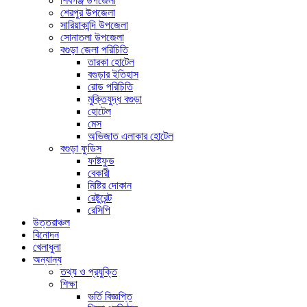
শিবগঞ্জ উপজেলা
শেরপুর উপজেলা
সারিয়াকান্দি উপজেলা
সোনাতলা উপজেলা
বগুড়া জেলা পরিচিতি
তারকা হোটেল
বগুড়ার ইতিহাস
রোড পরিচিতি
মুক্তিযুদ্ধ বগুড়া
হোটেল
মেস
অভিজাত এলাকার হোটেল
বগুড়া ফুডিস
ফাষ্টফুড
বেকারী
মিষ্টির দোকান
রেষ্টুরেন্ট
রেসিপি
উত্তরাঞ্চল
বিনোদন
খেলাধুলা
অন্যান্য
তথ্য ও প্রযুক্তি
শিক্ষা
ভর্তি বিজ্ঞপ্তি