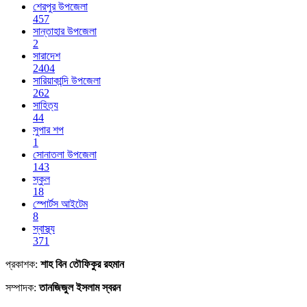
শেরপুর উপজেলা
457
সান্তাহার উপজেলা
2
সারাদেশ
2404
সারিয়াকান্দি উপজেলা
262
সাহিত্য
44
সুপার শপ
1
সোনাতলা উপজেলা
143
স্কুল
18
স্পোর্টস আইটেম
8
স্বাস্থ্য
371
প্রকাশক:
শাহ বিন তৌফিকুর রহমান
সম্পাদক:
তানজিজুল ইসলাম স্বরন