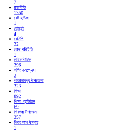
7
রাজনীতি
1350
রেষ্ট হাউজ
1
রেষ্টুরেন্ট
4
রেসিপি
32
রোড পরিচিতি
1
লাইফস্টাইল
396
শপিং কমপ্লেক্স
2
শাজাহানপুর উপজেলা
323
শিক্ষা
892
শিক্ষা প্রতিষ্ঠান
69
শিবগঞ্জ উপজেলা
357
শিশুর লাশ উদ্ধার
1