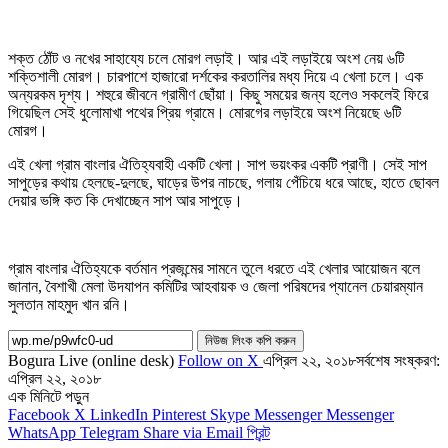
শক্ত ঠোঁট ও নখের সাহায্যে চলে মোরগ লড়াই। আর এই লড়াইয়ে অংশ নেয় ৬টি
শক্তিশালী মোরগ। চারপাশে হাজারো দর্শকের করতালির মধ্য দিয়ে এ খেলা চলে। এক
অন্যরকম দৃশ্য। শহুরে জীবনে গ্রামীণ ছোঁয়া। কিছু সময়ের জন্য হলেও সকলেই ফিরে
গিয়েছিল সেই ধুলোমাখা পথের প্রিয় গ্রামে। মোরগের লড়াইয়ে অংশ নিয়েছে ৬টি
মোরগ।
এই খেলা গ্রাম বাংলার ঐতিহ্যবাহী একটি খেলা। সাপ ভয়ংকর একটি প্রাণী। সেই সাপ
সাপুড়ের কথায় হেলছে-দুলছে, ঘাড়ের উপর নাচছে, গলায় পেঁচিয়ে ধরে আছে, হাতে ছোবল
দেয়ার ভঙ্গি কত কি দেখাচ্ছেন সাপ আর সাপুড়ে।
গ্রাম বাংলার ঐতিহ্যকে বর্তমান প্রজন্মের সামনে তুলে ধরতে এই খেলার আয়োজন বলে
জানান, বৈশাখী মেলা উদযাপন কমিটির আহবায়ক ও জেলা পরিষদের প্যানেল চেয়ারম্যান
সুলতান মাহমুদ খান রনি।
নিউজ লিংক কপি করুন
Bogura Live (online desk)
Follow on X
এপ্রিল ২২, ২০১৮
সর্বশেষ সংষ্করণ:
এপ্রিল ২২, ২০১৮
এক মিনিটে পড়ুন
Facebook
X
LinkedIn
Pinterest
Skype
Messenger
Messenger
WhatsApp
Telegram
Share via Email
প্রিন্ট