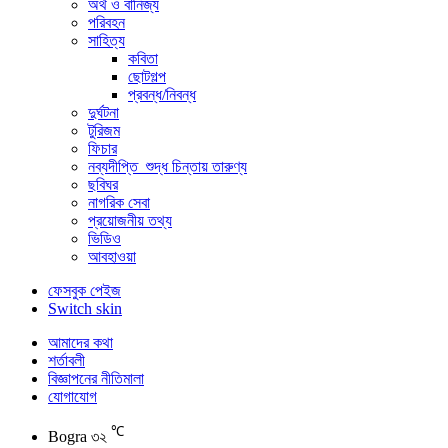
অর্থ ও বানিজ্য
পরিবহন
সাহিত্য
কবিতা
ছোটগল্প
প্রবন্ধ/নিবন্ধ
দুর্ঘটনা
টুরিজম
ফিচার
নব্যদীপ্তি_শুদ্ধ চিন্তায় তারুণ্য
ছবিঘর
নাগরিক সেবা
প্রয়োজনীয় তথ্য
ভিডিও
আবহাওয়া
ফেসবুক পেইজ
Switch skin
আমাদের কথা
শর্তাবলী
বিজ্ঞাপনের নীতিমালা
যোগাযোগ
℃
Bogra
৩২