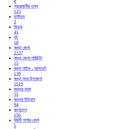
8
প্রয়োজনীয় তথ্য
123
ফাষ্টফুড
2
ফিচার
41
বই
18
বগুড়া জেলা
2337
বগুড়া জেলা পরিচিতি
15
বগুড়া লাইভ - আপডেট
139
বগুড়া সদর উপজেলা
1519
বগুড়ায় থাকা
55
বগুড়ার ইতিহাস
94
বাংলাদেশ
156
বিউটি পার্লার কোর্স
1