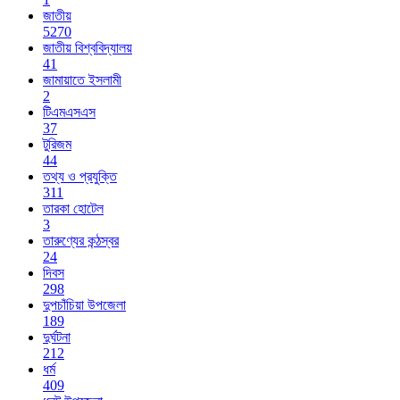
জাতীয়
5270
জাতীয় বিশ্ববিদ্যালয়
41
জামায়াতে ইসলামী
2
টিএমএসএস
37
টুরিজম
44
তথ্য ও প্রযুক্তি
311
তারকা হোটেল
3
তারুণ্যের কন্ঠস্বর
24
দিবস
298
দুপচাঁচিয়া উপজেলা
189
দুর্ঘটনা
212
ধর্ম
409