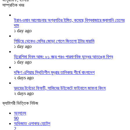
সাম্প্রতিক খবর
ইরান-ওমান আলোচনায় অগ্রগতির ইঙ্গিত, কমেছে বিশ্ববাজারে জ্বালানি তেলের
দাম
১ day ago
পিছিয়ে থেকেও মেসির জোড়া গোলে জিতলো ইন্টার মায়ামি
১ day ago
হিরোশিমা দিবস আজ: ৮১ বছর পরও পারমাণবিক যুদ্ধের আতঙ্কে বিশ্ব
১ day ago
দক্ষিণ এশিয়ায় স্থিতিশীল মুদ্রার তালিকায় শীর্ষে বাংলাদেশ
২ days ago
হৃদয়ের টর্নেডো ফিফটি, সাকিবের উইকেটে ফাইনালে জাফনা কিংস
২ days ago
ক্যাটাগরী ভিত্তিক নিউজ
অন্যান্য
90
অভিজাত এলাকার হোটেল
2