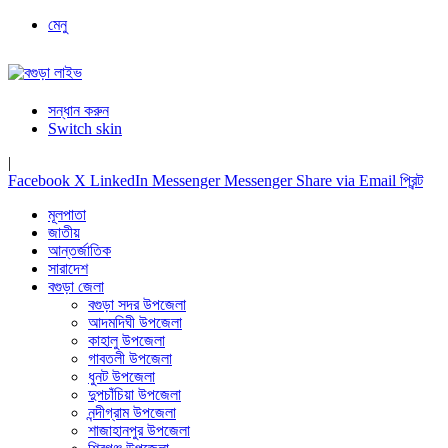
মেনু
সন্ধান করুন
Switch skin
|
Facebook
X
LinkedIn
Messenger
Messenger
Share via Email
প্রিন্ট
মূলপাতা
জাতীয়
আন্তর্জাতিক
সারাদেশ
বগুড়া জেলা
বগুড়া সদর উপজেলা
আদমদিঘী উপজেলা
কাহালু উপজেলা
গাবতলী উপজেলা
ধুনট উপজেলা
দুপচাঁচিয়া উপজেলা
নন্দীগ্রাম উপজেলা
শাজাহানপুর উপজেলা