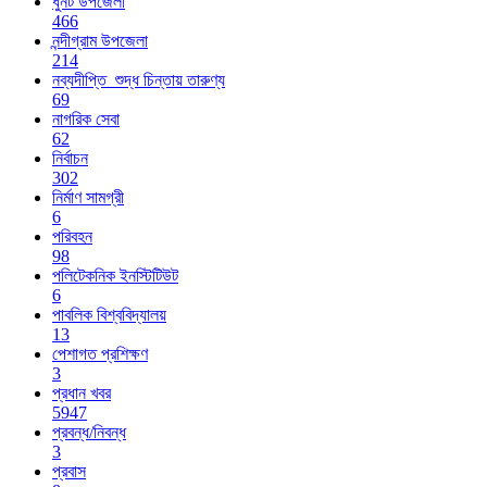
ধুনট উপজেলা
466
নন্দীগ্রাম উপজেলা
214
নব্যদীপ্তি_শুদ্ধ চিন্তায় তারুণ্য
69
নাগরিক সেবা
62
নির্বাচন
302
নির্মাণ সামগ্রী
6
পরিবহন
98
পলিটেকনিক ইনস্টিটিউট
6
পাবলিক বিশ্ববিদ্যালয়
13
পেশাগত প্রশিক্ষণ
3
প্রধান খবর
5947
প্রবন্ধ/নিবন্ধ
3
প্রবাস