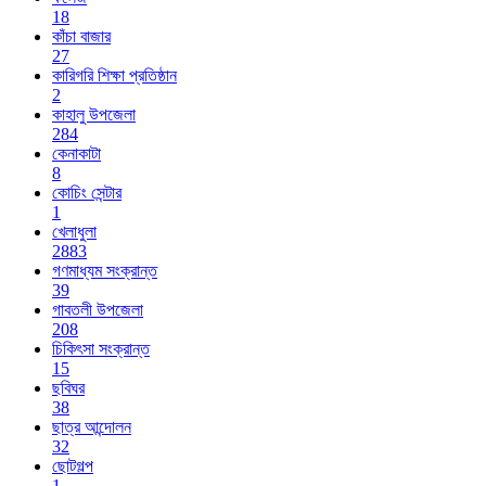
18
কাঁচা বাজার
27
কারিগরি শিক্ষা প্রতিষ্ঠান
2
কাহালু উপজেলা
284
কেনাকাটা
8
কোচিং সেন্টার
1
খেলাধুলা
2883
গণমাধ্যম সংক্রান্ত
39
গাবতলী উপজেলা
208
চিকিৎসা সংক্রান্ত
15
ছবিঘর
38
ছাত্র আন্দোলন
32
ছোটগল্প
1