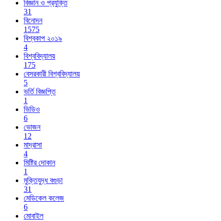
বিজ্ঞান ও প্রযুক্তি
31
বিনোদন
1575
বিশ্বকাপ ২০১৯
4
বিশ্ববিদ্যালয়
175
বেসরকারী বিশ্ববিদ্যালয়
5
ভর্তি বিজ্ঞপ্তি
1
ভিডিও
6
ভোজন
12
মাদ্রাসা
4
মিষ্টির দোকান
1
মুক্তিযুদ্ধ বগুড়া
31
মেডিকেল কলেজ
6
মোবাইল