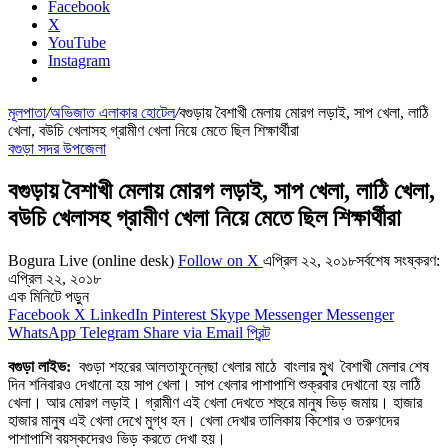
Facebook
X
YouTube
Instagram
মূলপাতা
/
অভিজাত এলাকার হোটেল
/
বগুড়ায় বৈশাখী মেলায় মোরগ লড়াই, সাপ খেলা, লাঠি
খেলা, বউচি খেলাসহ গ্রামীণ খেলা নিয়ে মেতে ছিল শিক্ষার্থীরা
বগুড়া সদর উপজেলা
বগুড়ায় বৈশাখী মেলায় মোরগ লড়াই, সাপ খেলা, লাঠি খেলা,
বউচি খেলাসহ গ্রামীণ খেলা নিয়ে মেতে ছিল শিক্ষার্থীরা
Bogura Live (online desk)
Follow on X
এপ্রিল ২২, ২০১৮
সর্বশেষ সংষ্করণ:
এপ্রিল ২২, ২০১৮
এক মিনিটে পড়ুন
Facebook
X
LinkedIn
Pinterest
Skype
Messenger
Messenger
WhatsApp
Telegram
Share via Email
প্রিন্ট
বগুড়া লাইভ:
বগুড়া শহরের আলতাফুন্নেছা খেলার মাঠে বাংলার মুুুখ বৈশাখী মেলার শেষ
দিন শনিবারও দেখানো হয় সাপ খেলা। সাপ খেলার পাশাপাশি শুক্রবার দেখানো হয় লাঠি
খেলা। আর মোরগ লড়াই। গ্রামীণ এই খেলা দেখতে শহুরে মানুষ ভিড় জমায়। হাজার
হাজার মানুষ এই খেলা দেখে মুগ্ধ হন। খেলা দেখার তালিকায় কিশোর ও তরুণদের
পাশাপাশি বয়স্কদেরও ভিড় করতে দেখা হয়।