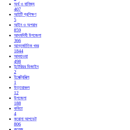
অর্থ ও বানিজ্য
407
আইটি প্রশিক্ষণ
5
আইন ও অপরাধ
859
আদমদিঘী উপজেলা
366
আন্তর্জাতিক খবর
1844
আবহাওয়া
498
ইন্টেরিয়র ডিজাইন
2
ইলেক্ট্রনিক্স
1
উত্তরাঞ্চল
12
উপজেলা
188
কবিতা
4
করোনা আপডেট
806
কলেজ