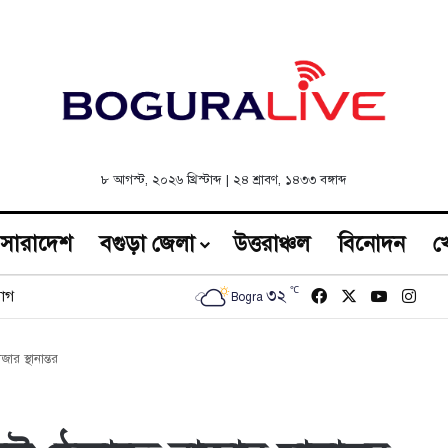
৮ আগস্ট, ২০২৬ খ্রিস্টাব্দ
|
২৪ শ্রাবণ, ১৪৩৩ বঙ্গাব্দ
সারাদেশ
বগুড়া জেলা
উত্তরাঞ্চল
বিনোদন
খ
℃
Facebook
X
YouTub
Inst
৩২
োগ
Bogra
র স্থানান্তর