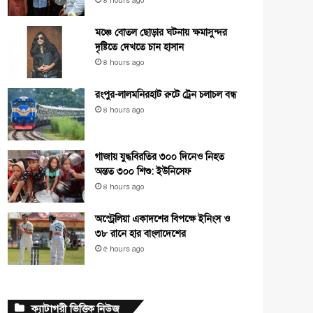
৪ hours ago
মঞ্চে বোতল ছোড়ার ঘটনায় ক্ষমাসুন্দর
দৃষ্টিতে দেখতে চান হাসান
৪ hours ago
রংপুর-লালমনিরহাট রুটে ট্রেন চলাচল বন্ধ
৪ hours ago
গাজায় যুদ্ধবিরতির ৩০০ দিনেও নিহত
অন্তত ৩০০ শিশু: ইউনিসেফ
৪ hours ago
অস্ট্রেলিয়া একাদশের বিপক্ষে ইনিংস ও
৩৮ রানে হার বাংলাদেশের
৫ hours ago
ক্যাটাগরী ভিত্তিক নিউজ