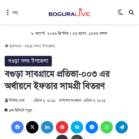
Switch 
সন
মেনু
৮ আগস্ট, ২০২৬ খ্রিস্টাব্দ
|
২৪ শ্রাবণ, ১৪৩৩ বঙ্গাব্দ
মূলপাতা
/
বগুড়া সদর উপজেলা
বগুড়া সদর উপজেলা
বগুড়া সাবগ্রামে প্রতিভা-০০৩ এর
অর্থায়নে ইফতার সামগ্রী বিতরণ
নিউজ ডেস্ক
এপ্রিল ৯, ২০২১
সর্বশেষ সংষ্করণ: এপ্রিল ৯, ২০২১
এক মিনিটে পড়ুন
Facebook
X
LinkedIn
Pinterest
Skype
Messenger
WhatsApp
Teleg
Share via Email
প্রিন্ট