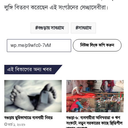
লুঙ্গি বিতরণ করেছেন এই সংগঠনের সেচ্ছাসেবীরা।
বগুড়ায় সাবগ্রাম
সাবগ্রাম
নিউজ লিংক কপি করুন
এই বিভাগের অন্য খবর
বগুড়ায় ছুরিকাঘাতে ব্যবসায়ী নিহত
বগুড়া-৬: ব্যবসায়ীরা অনিশ্চয়তা ও ঋণ
সংকটে, নতুন সরকারের কাছে স্থিতিশীল
মার্চ ১, ২০২৬