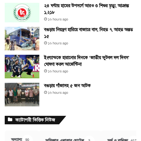
২৪ ঘণ্টায় হামের উপসর্গে আরও ৩ শিশুর মৃত্যু, আক্রান্ত
১,২১৮
১৬ hours ago
বগুড়ায় নিয়ন্ত্রণ হারিয়ে বাজারে বাস, নিহত ৭, আহত অন্তত
১৫
১৬ hours ago
ইংল্যান্ডকে হারানোর দিনকে ‘জাতীয় ফুটবল দল দিবস’
ঘোষণা করল আর্জেন্টিনা
১৬ hours ago
বগুড়ায় গাঁজাসহ ৫ জন আটক
১৬ hours ago
ক্যাটাগরী ভিত্তিক নিউজ
অন্যান্য
90
অভিজাত এলাকার হোটেল
অর্থ ও বানিজ্য
2
407