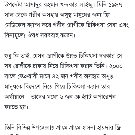
উপদেষ্টা আসাদুর রহমান খন্দকার লাইজু। যিনি ১৯৯৭
সাল থেকে গরীব অসহায় অসুস্থ মানুষের জন্য ফ্রি
মেডিকেল ক্যাম্প করে গরীব রোগীকে চিকিৎসা সেবা এবং
বিনামূল্যে ঔষধ সরবরাহ করেন।
শুধু কি তাই, যেসব রোগীকে উন্নত চিকিৎসা দরকার সে
সব রোগীকে ঢাকায় নিয়ে চিকিৎসা করান তিনি। ২০০০
সালে ফেব্রুয়ারী মাসে ৪২ জন গরীব অসহায় অসুস্থ
মানুষকে বিদেশে নিয়ে গিয়ে চিকিৎসা করান তার
অর্থায়ানে । তাদের মধ্যে ৬ জন কে র্হ্যাট অপারেশন
করতে হয়।
তিনি বিভিন্ন উপজেলায় গ্রামে গ্রামে হাসনা হায়দার ফ্রি