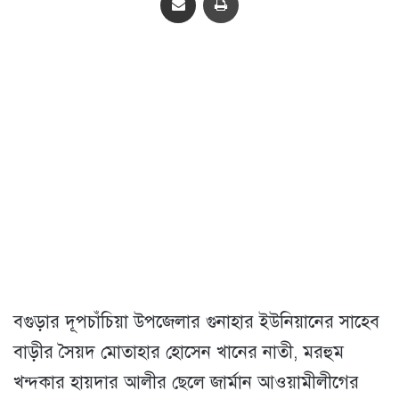
বগুড়ার দূপচাঁচিয়া উপজেলার গুনাহার ইউনিয়ানের সাহেব
বাড়ীর সৈয়দ মোতাহার হোসেন খানের নাতী, মরহুম
খন্দকার হায়দার আলীর ছেলে জার্মান আওয়ামীলীগের