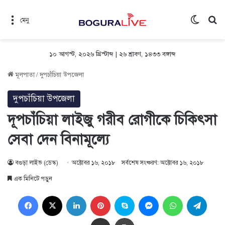
Switch 
সন
মেনু
১০ আগস্ট, ২০২৬ খ্রিস্টাব্দ
|
২৬ শ্রাবণ, ১৪৩৩ বঙ্গাব্দ
মূলপাতা
/
দুপচাঁচিয়া উপজেলা
দুপচাঁচিয়া উপজেলা
দূপচাঁচিয়া লাইজু গরীব রোগীকে চিকিৎসা
সেবা দেন বিনামূল্যে
বগুড়া লাইভ (ডেস্ক)
অক্টোবর ১৬, ২০১৮
সর্বশেষ সংষ্করণ: অক্টোবর ১৬, ২০১৮
এক মিনিটে পড়ুন
Facebook
X
LinkedIn
Pinterest
Skype
Messenger
WhatsApp
Teleg
Share via Email
প্রিন্ট