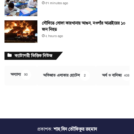
৫৭ minutes ago
সৌদিতে সোফা কারখানায় আগুন, নওগাঁর আত্রাইয়ের ১০
জন নিহত
২ hours ago
ক্যাটাগরী ভিত্তিক নিউজ
অন্যান্য
90
অভিজাত এলাকার হোটেল
অর্থ ও বানিজ্য
2
408
প্রকাশক:
শাহ বিন তৌফিকুর রহমান