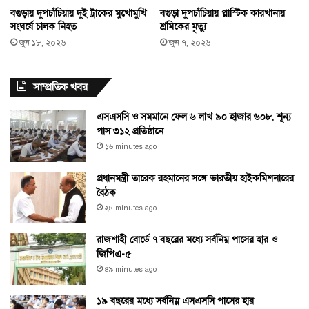
বগুড়ায় দুপচাঁচিয়ায় দুই ট্রাকের মুখোমুখি
বগুড়া দুপচাঁচিয়ায় প্লাস্টিক কারখানায়
সংঘর্ষে চালক নিহত
শ্রমিকের মৃত্যু
জুন ১৮, ২০২৬
জুন ৭, ২০২৬
সাম্প্রতিক খবর
এসএসসি ও সমমানে ফেল ৬ লাখ ৯০ হাজার ৬০৮, শূন্য
পাস ৩১২ প্রতিষ্ঠানে
১৬ minutes ago
প্রধানমন্ত্রী তারেক রহমানের সঙ্গে ভারতীয় হাইকমিশনারের
বৈঠক
২৪ minutes ago
রাজশাহী বোর্ডে ৭ বছরের মধ্যে সর্বনিম্ন পাসের হার ও
জিপিএ-৫
৪৯ minutes ago
১৯ বছরের মধ্যে সর্বনিম্ন এসএসসি পাসের হার