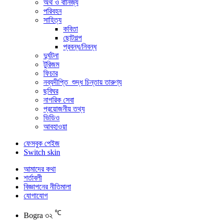
অর্থ ও বানিজ্য
পরিবহন
সাহিত্য
কবিতা
ছোটগল্প
প্রবন্ধ/নিবন্ধ
দুর্ঘটনা
টুরিজম
ফিচার
নব্যদীপ্তি_শুদ্ধ চিন্তায় তারুণ্য
ছবিঘর
নাগরিক সেবা
প্রয়োজনীয় তথ্য
ভিডিও
আবহাওয়া
ফেসবুক পেইজ
Switch skin
আমাদের কথা
শর্তাবলী
বিজ্ঞাপনের নীতিমালা
যোগাযোগ
℃
Bogra
৩২