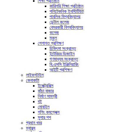
শিক্ষা প্রতিষ্ঠান
কারিগরি শিক্ষা প্রতিষ্ঠান
পলিটেকনিক ইনস্টিটিউট
পাবলিক বিশ্ববিদ্যালয়
ডেন্টাল কলেজ
বেসরকারী বিশ্ববিদ্যালয়
কলেজ
স্কুল
পেশাগত প্রশিক্ষণ
চিকিৎসা সংক্রান্ত
ইন্টেরিয়র ডিজাইন
গণমাধ্যম সংক্রান্ত
বি.এসসি ইঞ্জিনিয়ারিং
আইটি প্রশিক্ষণ
লাইফস্টাইল
কেনাকাটা
ইলেক্ট্রনিক্স
কাঁচা বাজার
নির্মাণ সামগ্রী
বই
মোবাইল
শপিং কমপ্লেক্স
সুপার শপ
প্রধান খবর
স্বাস্থ্য