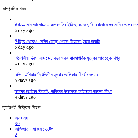
সাম্প্রতিক খবর
ইরান-ওমান আলোচনায় অগ্রগতির ইঙ্গিত, কমেছে বিশ্ববাজারে জ্বালানি তেলের দা
১ day ago
পিছিয়ে থেকেও মেসির জোড়া গোলে জিতলো ইন্টার মায়ামি
১ day ago
হিরোশিমা দিবস আজ: ৮১ বছর পরও পারমাণবিক যুদ্ধের আতঙ্কে বিশ্ব
১ day ago
দক্ষিণ এশিয়ায় স্থিতিশীল মুদ্রার তালিকায় শীর্ষে বাংলাদেশ
২ days ago
হৃদয়ের টর্নেডো ফিফটি, সাকিবের উইকেটে ফাইনালে জাফনা কিংস
২ days ago
ক্যাটাগরী ভিত্তিক নিউজ
অন্যান্য
90
অভিজাত এলাকার হোটেল
2