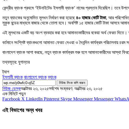
কেন্দ্রীয় ব্যাংক প্রথমে ‘ইউনাইটেড ইসলামী ব্যাংক’ নামের প্রস্তাব দিয়েছিল। তবে উপদে
নতুন ব্যাংকের অনুমোদিত মূলধন নির্ধারণ করা হয়েছে
৪০ হাজার কোটি টাকা
, আর পরিশোধি
সুকুক বন্ডের মাধ্যমে বাজার থেকে তোলা হবে। অবশিষ্ট ১৫ হাজার কোটি টাকা আসবে আমান
এই মূলধনের একটি বড় অংশ ব্যবহার করা হবে আমানতকারীদের বকেয়া অর্থ ফেরত দিতে। 
বর্তমানে সংশ্লিষ্ট ব্যাংকগুলো আমানত ফেরত দেওয়া ও দৈনন্দিন কার্যক্রম পরিচালনায় চ
বাংলাদেশ ব্যাংক আশা করছে, নতুন ব্যাংক কার্যক্রম শুরু হলে আমানতকারীদের আস্থা ফিরব
তথ্যসূত্র: যুগান্তর
ট্যাগ
ইসলামী ব্যাংক
বাংলাদেশ ব্যাংক
ব্যাংক
নিউজ লিংক কপি করুন
নিউজ ডেস্ক
অক্টোবর ২৩, ২০২৫
সর্বশেষ সংষ্করণ: অক্টোবর ২৩, ২০২৫
এক মিনিটে পড়ুন
Facebook
X
LinkedIn
Pinterest
Skype
Messenger
Messenger
Whats
এই বিভাগের অন্য খবর