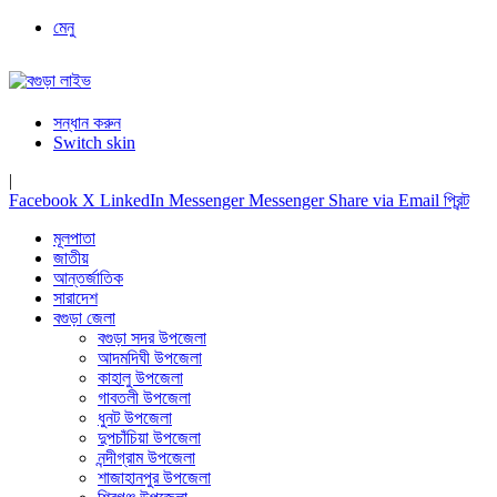
মেনু
সন্ধান করুন
Switch skin
|
Facebook
X
LinkedIn
Messenger
Messenger
Share via Email
প্রিন্ট
মূলপাতা
জাতীয়
আন্তর্জাতিক
সারাদেশ
বগুড়া জেলা
বগুড়া সদর উপজেলা
আদমদিঘী উপজেলা
কাহালু উপজেলা
গাবতলী উপজেলা
ধুনট উপজেলা
দুপচাঁচিয়া উপজেলা
নন্দীগ্রাম উপজেলা
শাজাহানপুর উপজেলা