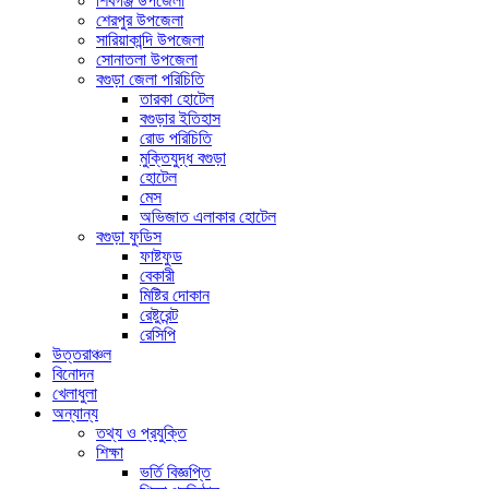
শিবগঞ্জ উপজেলা
শেরপুর উপজেলা
সারিয়াকান্দি উপজেলা
সোনাতলা উপজেলা
বগুড়া জেলা পরিচিতি
তারকা হোটেল
বগুড়ার ইতিহাস
রোড পরিচিতি
মুক্তিযুদ্ধ বগুড়া
হোটেল
মেস
অভিজাত এলাকার হোটেল
বগুড়া ফুডিস
ফাষ্টফুড
বেকারী
মিষ্টির দোকান
রেষ্টুরেন্ট
রেসিপি
উত্তরাঞ্চল
বিনোদন
খেলাধুলা
অন্যান্য
তথ্য ও প্রযুক্তি
শিক্ষা
ভর্তি বিজ্ঞপ্তি