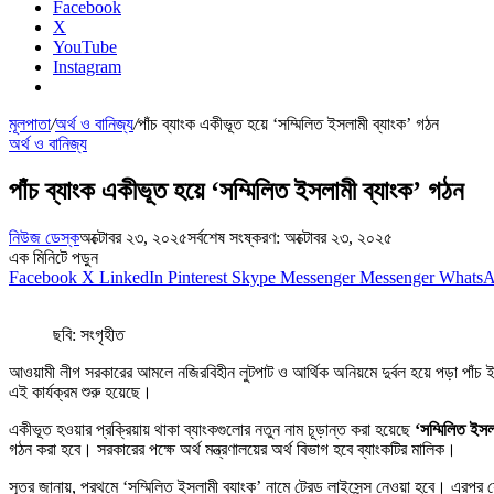
Facebook
X
YouTube
Instagram
মূলপাতা
/
অর্থ ও বানিজ্য
/
পাঁচ ব্যাংক একীভূত হয়ে ‘সম্মিলিত ইসলামী ব্যাংক’ গঠন
অর্থ ও বানিজ্য
পাঁচ ব্যাংক একীভূত হয়ে ‘সম্মিলিত ইসলামী ব্যাংক’ গঠন
নিউজ ডেস্ক
অক্টোবর ২৩, ২০২৫
সর্বশেষ সংষ্করণ: অক্টোবর ২৩, ২০২৫
এক মিনিটে পড়ুন
Facebook
X
LinkedIn
Pinterest
Skype
Messenger
Messenger
Whats
ছবি: সংগৃহীত
আওয়ামী লীগ সরকারের আমলে নজিরবিহীন লুটপাট ও আর্থিক অনিয়মে দুর্বল হয়ে পড়া পাঁচ ইস
এই কার্যক্রম শুরু হয়েছে।
একীভূত হওয়ার প্রক্রিয়ায় থাকা ব্যাংকগুলোর নতুন নাম চূড়ান্ত করা হয়েছে
‘সম্মিলিত ইসল
গঠন করা হবে। সরকারের পক্ষে অর্থ মন্ত্রণালয়ের অর্থ বিভাগ হবে ব্যাংকটির মালিক।
সূত্র জানায়, প্রথমে ‘সম্মিলিত ইসলামী ব্যাংক’ নামে ট্রেড লাইসেন্স নেওয়া হবে। এরপ