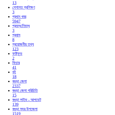
13
পেশাগত প্রশিক্ষণ
3
প্রধান খবর
5947
প্রবন্ধ/নিবন্ধ
3
প্রবাস
8
প্রয়োজনীয় তথ্য
123
ফাষ্টফুড
2
ফিচার
41
বই
18
বগুড়া জেলা
2337
বগুড়া জেলা পরিচিতি
15
বগুড়া লাইভ - আপডেট
139
বগুড়া সদর উপজেলা
1519