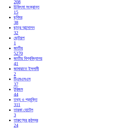
208
চিকিৎসা সংক্রান্ত
15
ছবিঘর
38
ছাত্র আন্দোলন
32
ছোটগল্প
1
জাতীয়
5270
জাতীয় বিশ্ববিদ্যালয়
41
জামায়াতে ইসলামী
2
টিএমএসএস
37
টুরিজম
44
তথ্য ও প্রযুক্তি
311
তারকা হোটেল
3
তারুণ্যের কন্ঠস্বর
24