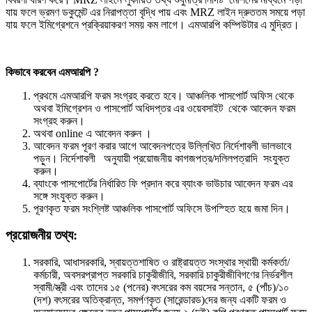
যায় ফলে ভ্রমণ ডকুমেন্ট এর নিরাপত্তা বৃদ্ধি পায় এবং MRZ লাইন দ্রুততম সময়ে পড়া
যায় ফলে ইমিগ্রেশনে প্রক্রিয়াকরণ সময় কম লাগে। এমআরপি কম্পিউটার এ মুদ্রিত।
কিভাবে করবেন এমআরপি ?
প্রথমে এমআরপি ফরম সংগ্রহ করতে হবে। আঞ্চলিক পাসপোর্ট অফিস থেকে
অথবা ইমিগ্রেশন ও পাসপোর্ট অধিদপ্তর এর ওয়েবসাইট থেকে আবেদন ফরম
সংগ্রহ করুন।
অথবা online এ আবেদন করুন ।
আবেদন ফরম পূরণ করার আগে আবেদনপত্রে উল্লিখিত নির্দেশাবলী ভালভাবে
পড়ুন। নির্দেশাবলী অনুযায়ী প্রয়োজনীয় কাগজপত্র/দলিলপত্রাদি সংযুক্ত
করুন।
ব্যাংকে পাসপোর্টের নির্ধারিত ফি প্রদান করে ব্যাংক ভাউচার আবেদন ফরম এর
সঙ্গে সংযুক্ত করুন।
পূরণকৃত ফরম সংশ্লিষ্ট আঞ্চলিক পাসপোর্ট অফিসে উপস্হিত হয়ে জমা দিন।
প্রয়োজনীয় তথ্য:
সরকারি, আধাসরকারি, স্বায়ত্তশাষিত ও রাষ্ট্রায়ত্ত সংস্থার স্থায়ী কর্মকর্তা/
কর্মচারী, অবসরপ্রাপ্ত সরকারি চাকুরীজীবি, সরকারি চাকুরীজীবিগণের নির্ভরশীল
স্বামী/স্ত্রী এবং তাদের ১৫ (পনের) বৎসরের কম বয়সের সন্তান, ৫ (পাঁচ)/১০
(দশ) বৎসরের অতিক্রান্ত, সমর্পণকৃত (সারেন্ডারড)দের জন্য একটি ফরম ও