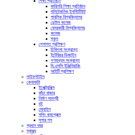
শিক্ষা প্রতিষ্ঠান
কারিগরি শিক্ষা প্রতিষ্ঠান
পলিটেকনিক ইনস্টিটিউট
পাবলিক বিশ্ববিদ্যালয়
ডেন্টাল কলেজ
বেসরকারী বিশ্ববিদ্যালয়
কলেজ
স্কুল
পেশাগত প্রশিক্ষণ
চিকিৎসা সংক্রান্ত
ইন্টেরিয়র ডিজাইন
গণমাধ্যম সংক্রান্ত
বি.এসসি ইঞ্জিনিয়ারিং
আইটি প্রশিক্ষণ
লাইফস্টাইল
কেনাকাটা
ইলেক্ট্রনিক্স
কাঁচা বাজার
নির্মাণ সামগ্রী
বই
মোবাইল
শপিং কমপ্লেক্স
সুপার শপ
প্রধান খবর
স্বাস্থ্য