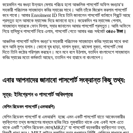
কয়েকদিন পর বগুড়া উন্নয়ন মেলায় পরিচয় হলো আঞ্চলিক পাসপোর্ট অফিস বগুড়ার’র
সহকারী পরিচালক সাহজাহান
কবির স্যারের সাথে। আমি তাঁকে জিগ্গেস করলাম পাসপোর্ট
কবে পাবো। আমার Enrolment ID নিয়ে তিনি জানালেন পাসপোর্ট বর্তমানে প্রিন্টে আছে
প্রস্তুত হলে আমাকে ম্যাসেজ দিয়ে জানানো হবে। কয়েকদিন পর ম্যাসেজ পেলাম,
সাহজাহান স্যারকে ফোন দিলাম, স্যার জানালেন আমার পাসপোর্ট প্রস্তুত। আমি অফিসে
গিয়ে হাসিমুখে পাসপোর্ট নিয়ে এলাম, পাসপোর্ট পেতে আমার খরচ সর্বমোট
৩৪৫০ টাকা।
আঞ্চলিক পাসপোর্ট অফিস বগুড়া’র সহকারী পরিচালক সাহজাহান কবির স্যারের সাথে কথা
বলে আমি মুগ্ধ হলাম। কোনো ঘুষ ছাড়া, দালাল মুক্ত, ঝামেলা মুক্ত, পাসপোর্ট সেবা
দিতে তিনি কঠোর পরিশ্রম করছেন। মনে মনে বলে উঠলাম, যতদিন বাংলাদেশে সাহজাহান
কবির স্যারের মতো কর্মকর্তা আছেন, ততদিন পথ হারাবে না বাংলাদেশ।
এবার আপনাদের জানাবো পাসপোর্ট সংক্রান্ত কিছু তথ্য:
সূত্র: ইমিগ্রেশন ও পাসপোর্ট অধিদপ্তর
মেশিন রিডেবল পাসপোর্ট (এমআরপি)
মেশিন রিডেবল পাসপোর্ট বা এমআরপি হচ্ছে এমন একটি পাসপোর্ট যাতে আবেদনকারীর
ব্যক্তিগত তথ্য জলছাপের মাধ্যমে ছবির নিচে লুক্বায়িত থাকে এবং একই সঙ্গে এতে
থাকে একটি “মেশিন রিডেবল জোন(MRZ)” যা পাসপোর্ট বহনকারীর ব্যক্তিগত তথ্য,
বিবরণী ধারণ করে। MRZ লাইনে লুকায়িত তথ্য শুধুমাত্র নির্দিষ্ট মেশিনের মাধ্যমে পড়া