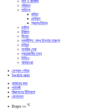
অর্থ ও বানিজ্য
পরিবহন
সাহিত্য
কবিতা
ছোটগল্প
প্রবন্ধ/নিবন্ধ
দুর্ঘটনা
টুরিজম
ফিচার
নব্যদীপ্তি_শুদ্ধ চিন্তায় তারুণ্য
ছবিঘর
নাগরিক সেবা
প্রয়োজনীয় তথ্য
ভিডিও
আবহাওয়া
ফেসবুক পেইজ
Switch skin
আমাদের কথা
শর্তাবলী
বিজ্ঞাপনের নীতিমালা
যোগাযোগ
℃
Bogra
২৯