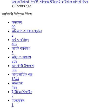
হৃদয়ের টর্নেডো ফিফটি, সাকিবের উইকেটে ফাইনালে জাফনা কিংস
২৪ hours ago
ক্যাটাগরী ভিত্তিক নিউজ
অন্যান্য
90
অভিজাত এলাকার হোটেল
2
অর্থ ও বানিজ্য
407
আইটি প্রশিক্ষণ
5
আইন ও অপরাধ
859
আদমদিঘী উপজেলা
366
আন্তর্জাতিক খবর
1844
আবহাওয়া
498
ইন্টেরিয়র ডিজাইন
2
ইলেক্ট্রনিক্স
1