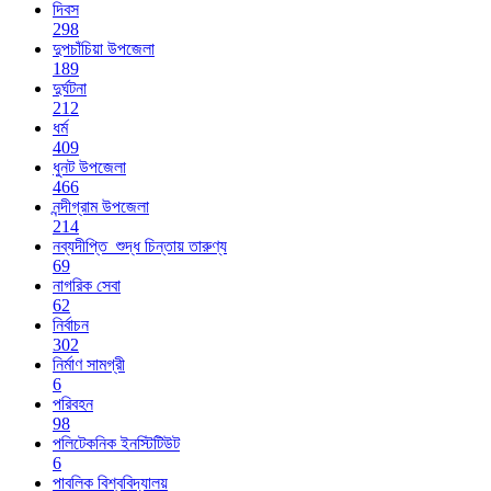
দিবস
298
দুপচাঁচিয়া উপজেলা
189
দুর্ঘটনা
212
ধর্ম
409
ধুনট উপজেলা
466
নন্দীগ্রাম উপজেলা
214
নব্যদীপ্তি_শুদ্ধ চিন্তায় তারুণ্য
69
নাগরিক সেবা
62
নির্বাচন
302
নির্মাণ সামগ্রী
6
পরিবহন
98
পলিটেকনিক ইনস্টিটিউট
6
পাবলিক বিশ্ববিদ্যালয়