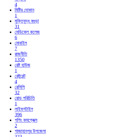
4
মিষ্টির দোকান
1
মুক্তিযুদ্ধ বগুড়া
31
মেডিকেল কলেজ
6
মোবাইল
7
রাজনীতি
1350
রেষ্ট হাউজ
1
রেষ্টুরেন্ট
4
রেসিপি
32
রোড পরিচিতি
1
লাইফস্টাইল
396
শপিং কমপ্লেক্স
2
শাজাহানপুর উপজেলা
323