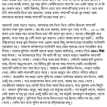
তার ওপর শুনেছি দালাল, ঘুষ আর পুলিশ ভেরিফিকেশন নামে কি যেন একটা আছে তা না কি
খুব ভেজাল করে। আমি নিরুপায়, বিদেশ যেতে হলে পাসপোর্ট ছাড়া চলবে না। ভয়ে ভয়ে
তাই পাসপোর্টের দিকে হাত বাড়ালাম, অবাক হলাম; পাসপোর্ট পাওয়া খুব সহজ! আজ
আপনাদের জানাবো আমার পাসপোর্ট পাওয়ার সহজ গল্প।
প্রথমেই দোয়া পড়তে পড়তে, আল্লাহর নাম নিতে নিতে মেশিন রিডেবল পাসপোর্ট
আবেদন ফরম পুরন করলাম। বার বার চেক করলাম, বানান ভুল গেছে না কি… ১৫-২০ বার
বানান চেক করার পরও মনের ভিতর ভয়! যদি বানান ভুল থাকে। অনেক খোঁজাখুজি করে
বুঝলাম, অন্য সময় খুব বেশী বানান ভুল করলেও এখানে আমার বানান ভুল হয়নি। জাতীয়
পরিচয়পত্র অথবা জন্ম নিবন্ধন সনদ এরকম আরো কিছু কাগজপত্রের সত্যায়িত ফটোকপি
প্রয়োজন হয়। সবগুলো কাগজপত্র ফটোকপি করে মেয়র স্যারের থেকে সত্যায়িত করে
নিলাম। তারপর ছুটলাম সোনালী ব্যাংক বগুড়া প্রধান কার্যালয়ে, সেখানে গিয়ে
৩৪৫০ টাকা
জমা দিলাম। সব কাগজপত্র নিয়ে ‘কি জানি কী হয়’ ভাববে ভাবতে আঞ্চলিক পাসপোর্ট
অফিস, বগুড়া’য় গেলাম। সেখানে গিয়ে ফরম জমা দিলাম। সেদিনই আমার ছবি তুললেন
তারা, নিলেন আঙুলের ছাপ, সব মিলিয়ে ঘন্টা খানেক সময় লাগলো (আমি ভেবেছিলাম
পাসপোর্ট অফিসে সাত পাক দিতে হবে)। আমাকে একটা রিসিভ দিলেন, সেখানে তারিখ
লেখা; যেদিন আমি পাসপোর্ট হাতে পাবো। মনের আনন্দে গান গাইতে গাইতে বাড়িতে
গেলাম। কয়েকদিন পর বগুড়া জেলা পুলিশের একজন অফিসার আমাকে কল দিলেন, আমি
একটু ভয় পেলাম। পরে ভদ্রলোকের সাথে দেখা হলো, আমার ভয় ভেঙে গেলো।
ভেবেছিলাম আমাকে ধরে ধোলাই দিয়ে টাকা পয়সা নিয়ে ছাড়বে, পড়ে বুঝলাম এসব কিছুই
না। আসলে পুলিশেরাও মানুষ, আর মানুষ তো মানুষের মতোই। সব মানুষই ভালো, আসলে
কেউ খারাপ না শুধু দূর থেকে একটু কঠিন মনে হয়, সব মানুষই আশরাফুল মাখলুকাত, ভালো
মন্দ মিলিয়েই মানুষ। পুলিশকে নিয়ে মনের ভিতর যতো ভয় ছিলো সেদিন সব ভয় কেটে
গেলো। সেদিন মনে হলো পুলিশ জনগণের সত্যিকারের বন্ধু।