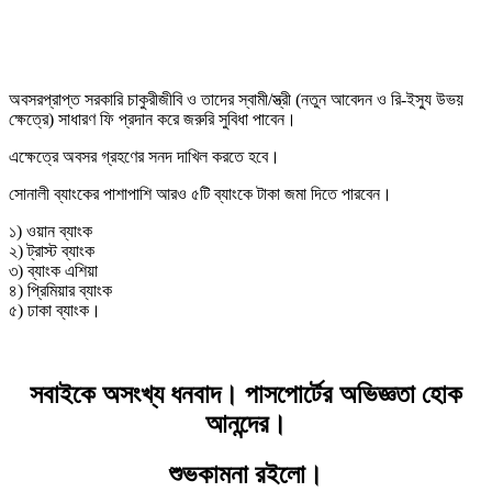
অবসরপ্রাপ্ত সরকারি চাকুরীজীবি ও তাদের স্বামী/স্ত্রী (নতুন আবেদন ও রি-ইস্যু উভয়
ক্ষেত্রে) সাধারণ ফি প্রদান করে জরুরি সুবিধা পাবেন।
এক্ষেত্রে অবসর গ্রহণের সনদ দাখিল করতে হবে।
সোনালী ব্যাংকের পাশাপাশি আরও ৫টি ব্যাংকে টাকা জমা দিতে পারবেন।
১) ওয়ান ব্যাংক
২) ট্রাস্ট ব্যাংক
৩) ব্যাংক এশিয়া
৪) প্রিমিয়ার ব্যাংক
৫) ঢাকা ব্যাংক।
সবাইকে অসংখ্য ধনবাদ। পাসপোর্টের অভিজ্ঞতা হোক
আনন্দের।
শুভকামনা রইলো।