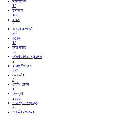
উত্তরাঞ্চল
12
উপজেলা
188
কবিতা
4
করোনা আপডেট
806
কলেজ
18
কাঁচা বাজার
27
কারিগরি শিক্ষা প্রতিষ্ঠান
2
কাহালু উপজেলা
284
কেনাকাটা
8
কোচিং সেন্টার
1
খেলাধুলা
2883
গণমাধ্যম সংক্রান্ত
39
গাবতলী উপজেলা