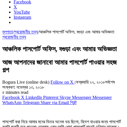
Facebook
X
YouTube
Instagram
মূলপাতা
/
প্রয়োজনীয় তথ্য
/
আঞ্চলিক পাসপোর্ট অফিস, বগুড়া এবং আমার অভিজ্ঞতা
প্রয়োজনীয় তথ্য
আঞ্চলিক পাসপোর্ট অফিস, বগুড়া এবং আমার অভিজ্ঞতা
আজ আপনাদের জানাবো আমার পাসপোর্ট পাওয়ার সহজ
গল্প
Bogura Live (online desk)
Follow on X
ফেব্রুয়ারি ২২, ২০১৮
সর্বশেষ
সংষ্করণ: নভেম্বর ১৩, ২০১৮
৫ minutes read
Facebook
X
LinkedIn
Pinterest
Skype
Messenger
Messenger
WhatsApp
Telegram
Share via Email
প্রিন্ট
পাসপোর্ট করা নিয়ে আমার মনের ভিতর অনেক ভয় ছিলো, বিদেশ যাওয়ার জন্য পাসপোর্ট
করাটা জরুরী হয়ে পড়লো; ভাবলাম এবার আমি শেষ! পাসপোর্ট মানেই দুনিয়ার ঝামেলা।