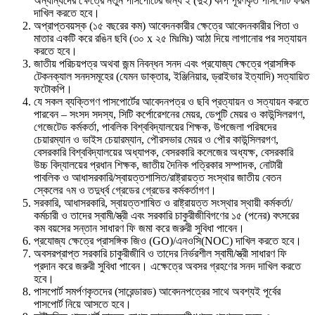
অন্যান্যদের ক্ষেত্রে নতুন পাসপোর্টের জন্য ২ (দুই) কপি পূরণকৃত পাসপোর্ট ফরম
দাখিল করতে হবে।
অপ্রাপ্তবয়স্ক (১৫ বছরের কম) আবেদনকারীর ক্ষেত্রে আবেদনকারীর পিতা ও
মাতার একটি করে রঙিন ছবি (৩০ x ২৫ মিঃমিঃ) আঠা দিয়ে লাগানোর পর সত্যায়ন
করতে হবে।
জাতীয় পরিচয়পত্র অথবা জন্ম নিবন্ধন সনদ এবং প্রযোজ্য ক্ষেত্রে প্রাসঙ্গিক
টেকনক্যাল সনদসমূহের (যেমন ডাক্তার, ইঞ্জিনিয়ার, ড্রাইভার ইত্যাদি) সত্যায়িত
ফটোকপি।
যে সকল ব্যক্তিগণ পাসপোর্টের আবেদনপত্র ও ছবি প্রত্যায়ন ও সত্যায়ন করতে
পারবেন – সংসদ সদস্য, সিটি কর্পোরেশনের মেয়র, ডেপুটি মেয়র ও কাউন্সিলরগণ,
গেজেটেড কর্মকর্তা, পাবলিক বিশ্ববিদ্যালয়ের শিক্ষক, উপজেলা পরিষদের
চেয়ারম্যান ও ভাইস চেয়ারম্যান, পৌরসভার মেয়র ও পৌর কাউন্সিলরগণ,
বেসরকারি বিশ্ববিদ্যালয়ের অধ্যাপক, বেসরকারি কলেজের অধ্যক্ষ, বেসরকারি
উচ্চ বিদ্যালয়ের প্রধান শিক্ষক, জাতীয় দৈনিক পত্রিকার সম্পাদক, নোটারী
পাবলিক ও আধাসরকারি/স্বায়ত্তশাসিত/রাষ্ট্রায়ত্ত সংস্থার জাতীয় বেতন
স্কেলের ৭ম ও তদুর্ধ্ব গ্রেডের গ্রেডের কর্মকর্তাগণ।
সরকারি, আধাসরকারি, স্বায়ত্তশাষিত ও রাষ্ট্রায়ত্ত সংস্থার স্থায়ী কর্মকর্তা/
কর্মচারী ও তাদের স্বামী/স্ত্রী এবং সরকারি চাকুরীজীবিগণের ১৫ (পনের) বৎসরের
কম বয়সের সন্তান সাধারণ ফি জমা করে জরুরী সুবিধা পাবেন।
প্রযোজ্য ক্ষেত্রে প্রাসঙ্গিক জিও (GO)/এনওসি(NOC) দাখিল করতে হবে।
অবসরপ্রাপ্ত সরকারি চাকুরীজীবি ও তাদের নির্ভরশীল স্বামী/স্ত্রী সাধারণ ফি
প্রদান করে জরুরী সুবিধা পাবেন। এক্ষেত্রে অবসর গ্রহণের সনদ দাখিল করতে
হবে।
পাসপোর্ট সমর্পণকৃতদের (সারেন্ডারড) আবেদনপত্রের সাথে অবশ্যই পূর্বের
পাসপোর্ট নিয়ে আসতে হবে।