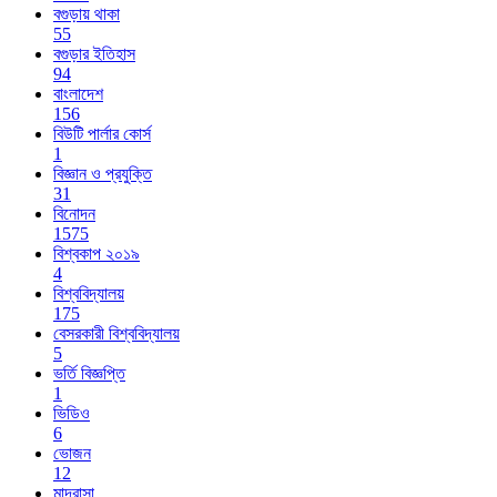
বগুড়ায় থাকা
55
বগুড়ার ইতিহাস
94
বাংলাদেশ
156
বিউটি পার্লার কোর্স
1
বিজ্ঞান ও প্রযুক্তি
31
বিনোদন
1575
বিশ্বকাপ ২০১৯
4
বিশ্ববিদ্যালয়
175
বেসরকারী বিশ্ববিদ্যালয়
5
ভর্তি বিজ্ঞপ্তি
1
ভিডিও
6
ভোজন
12
মাদ্রাসা