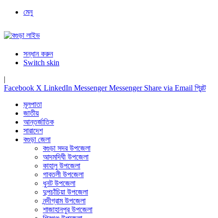
মেনু
সন্ধান করুন
Switch skin
|
Facebook
X
LinkedIn
Messenger
Messenger
Share via Email
প্রিন্ট
মূলপাতা
জাতীয়
আন্তর্জাতিক
সারাদেশ
বগুড়া জেলা
বগুড়া সদর উপজেলা
আদমদিঘী উপজেলা
কাহালু উপজেলা
গাবতলী উপজেলা
ধুনট উপজেলা
দুপচাঁচিয়া উপজেলা
নন্দীগ্রাম উপজেলা
শাজাহানপুর উপজেলা