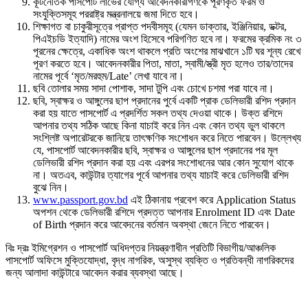
কূটনৈতিক পাসপোর্ট লাভের যোগ্য আবেদনকারীগণকে পূরণকৃত ফরম ও
সংযুক্তিসমূহ পররাষ্ট্র মন্ত্রনালয়ে জমা দিতে হবে।
শিক্ষাগত বা চাকুরীসূত্রে প্রাপ্ত পদবীসমূহ (যেমন ডাক্তার, ইঞ্জিনিয়ার, ডক্টর,
পিএইচডি ইত্যাদি) নামের অংশ হিসেবে পরিগণিত হবে না। ফরমের ক্রমিক নং ৩
পূরনের ক্ষেত্রে, একাধিক অংশ থাকলে প্রতি অংশের মাঝখানে ১টি ঘর শূন্য রেখে
পূরণ করতে হবে। আবেদনকারীর পিতা, মাতা, স্বামী/স্ত্রী মৃত হলেও তার/তাদের
নামের পূর্বে ‘মৃত/মরহুম/Late’ লেখা যাবে না।
ছবি তোলার সময় সাদা পোশাক, সাদা ‍টুপি এবং চোখে চশমা পরা যাবে না।
ছবি, স্বাক্ষর ও আঙ্গুলের ছাপ প্রদানের পুর্বে একটি প্রাক ডেলিভারী রশিদ প্রদান
করা হয় যাতে পাসপোর্ট এ প্রদর্শিত সকল তথ্য দেওয়া থাকে। উক্ত রশিদে
আপনার তথ্য সঠিক আছে কিনা যাচাই করে নিন এবং কোন তথ্য ভুল থাকলে
সংশ্লিষ্ট অপারেটরকে জানিয়ে তাৎক্ষণিক সংশোধন করে নিতে পারবেন। উল্লেখ্য
যে, পাসপোর্ট আবেদনকারীর ছবি, স্বাক্ষর ও আঙ্গুলের ছাপ প্রদানের পর মূল
ডেলিভারী রশিদ প্রদান করা হয় এবং এরপর সংশোধনের আর কোন সুযোগ থাকে
না। অতএব, কাউন্টার ত্যাগের পূর্বে আপনার তথ্য যাচাই করে ডেলিভারী রশিদ
বুঝে নিন।
www.passport.gov.bd
এই ঠিকানায় প্রবেশ করে Application Status
অপশন থেকে ডেলিভারী রশিদে প্রদত্ত আপনার Enrolment ID এবং Date
of Birth প্রদান করে আবেদনের বর্তমান অবস্থা জেনে নিতে পারবেন।
বিঃ দ্রঃ ইমিগ্রেশন ও পাসপোর্ট অধিদপ্তর নিয়ন্ত্রণাধীন প্রতিটি বিভাগীয়/আঞ্চলিক
পাসপোর্ট অফিসে মুক্তিযোদ্ধা, বৃদ্ধ নাগরিক, অসুস্থ ব্যক্তি ও প্রতিবন্ধী নাগরিকদের
জন্য আলাদা কাউন্টারে আবেদন করার ব্যবস্থা আছে।