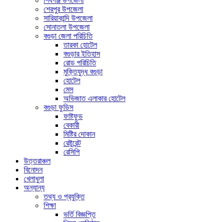
শিবগঞ্জ উপজেলা
শেরপুর উপজেলা
সারিয়াকান্দি উপজেলা
সোনাতলা উপজেলা
বগুড়া জেলা পরিচিতি
তারকা হোটেল
বগুড়ার ইতিহাস
রোড পরিচিতি
মুক্তিযুদ্ধ বগুড়া
হোটেল
মেস
অভিজাত এলাকার হোটেল
বগুড়া ফুডিস
ফাষ্টফুড
বেকারী
মিষ্টির দোকান
রেষ্টুরেন্ট
রেসিপি
উত্তরাঞ্চল
বিনোদন
খেলাধুলা
অন্যান্য
তথ্য ও প্রযুক্তি
শিক্ষা
ভর্তি বিজ্ঞপ্তি