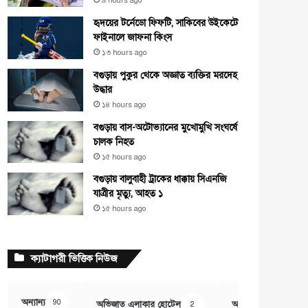
৯ hours ago
হৃদয়ের টর্নেডো ফিফটি, সাকিবের উইকেটে
ফাইনালে জাফনা কিংস
১৩ hours ago
বগুড়ায় পুকুর থেকে অজ্ঞাত ব্যক্তির মরদেহ
উদ্ধার
১৪ hours ago
বগুড়ায় বাস-অটোভ্যানের মুখোমুখি সংঘর্ষে
চালক নিহত
১৫ hours ago
বগুড়ায় বালুবাহী ট্রাকের ধাক্কায় সিএনজি
যাত্রীর মৃত্যু, আহত ১
১৫ hours ago
ক্যাটাগরী ভিত্তিক নিউজ
অন্যান্য
90
অভিজাত এলাকার হোটেল
অর্থ ও বানিজ্য
2
407