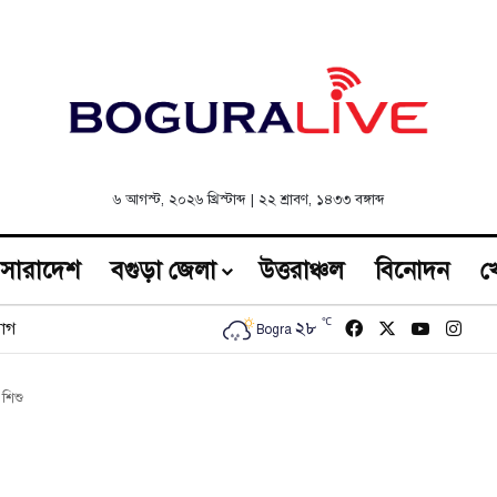
৬ আগস্ট, ২০২৬ খ্রিস্টাব্দ | ২২ শ্রাবণ, ১৪৩৩ বঙ্গাব্দ
সারাদেশ
বগুড়া জেলা
উত্তরাঞ্চল
বিনোদন
খ
℃
Facebook
X
YouTub
Inst
২৮
োগ
Bogra
 শিশু