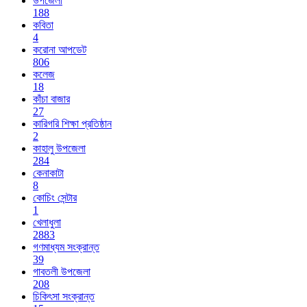
উপজেলা
188
কবিতা
4
করোনা আপডেট
806
কলেজ
18
কাঁচা বাজার
27
কারিগরি শিক্ষা প্রতিষ্ঠান
2
কাহালু উপজেলা
284
কেনাকাটা
8
কোচিং সেন্টার
1
খেলাধুলা
2883
গণমাধ্যম সংক্রান্ত
39
গাবতলী উপজেলা
208
চিকিৎসা সংক্রান্ত