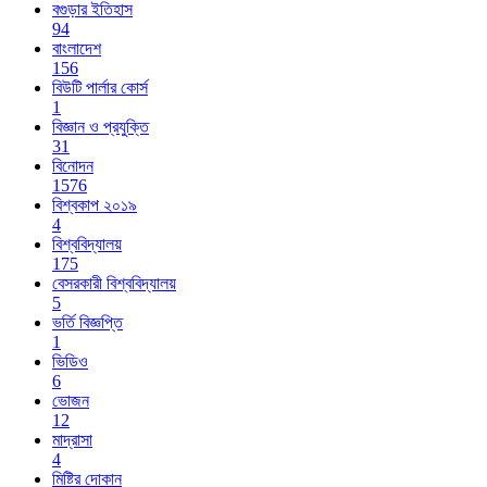
বগুড়ার ইতিহাস
94
বাংলাদেশ
156
বিউটি পার্লার কোর্স
1
বিজ্ঞান ও প্রযুক্তি
31
বিনোদন
1576
বিশ্বকাপ ২০১৯
4
বিশ্ববিদ্যালয়
175
বেসরকারী বিশ্ববিদ্যালয়
5
ভর্তি বিজ্ঞপ্তি
1
ভিডিও
6
ভোজন
12
মাদ্রাসা
4
মিষ্টির দোকান