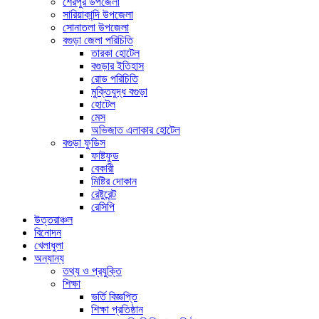
শেরপুর উপজেলা
সারিয়াকান্দি উপজেলা
সোনাতলা উপজেলা
বগুড়া জেলা পরিচিতি
তারকা হোটেল
বগুড়ার ইতিহাস
রোড পরিচিতি
মুক্তিযুদ্ধ বগুড়া
হোটেল
মেস
অভিজাত এলাকার হোটেল
বগুড়া ফুডিস
ফাষ্টফুড
বেকারী
মিষ্টির দোকান
রেষ্টুরেন্ট
রেসিপি
উত্তরাঞ্চল
বিনোদন
খেলাধুলা
অন্যান্য
তথ্য ও প্রযুক্তি
শিক্ষা
ভর্তি বিজ্ঞপ্তি
শিক্ষা প্রতিষ্ঠান