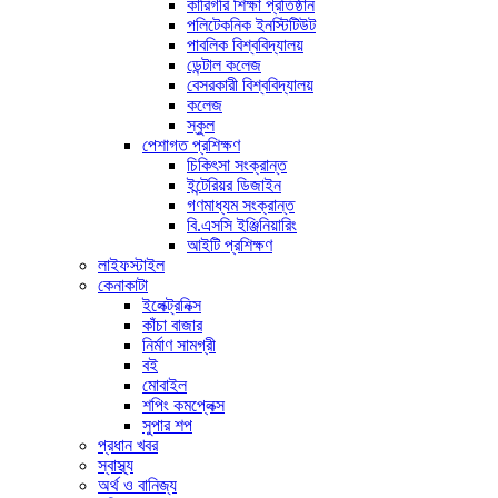
কারিগরি শিক্ষা প্রতিষ্ঠান
পলিটেকনিক ইনস্টিটিউট
পাবলিক বিশ্ববিদ্যালয়
ডেন্টাল কলেজ
বেসরকারী বিশ্ববিদ্যালয়
কলেজ
স্কুল
পেশাগত প্রশিক্ষণ
চিকিৎসা সংক্রান্ত
ইন্টেরিয়র ডিজাইন
গণমাধ্যম সংক্রান্ত
বি.এসসি ইঞ্জিনিয়ারিং
আইটি প্রশিক্ষণ
লাইফস্টাইল
কেনাকাটা
ইলেক্ট্রনিক্স
কাঁচা বাজার
নির্মাণ সামগ্রী
বই
মোবাইল
শপিং কমপ্লেক্স
সুপার শপ
প্রধান খবর
স্বাস্থ্য
অর্থ ও বানিজ্য