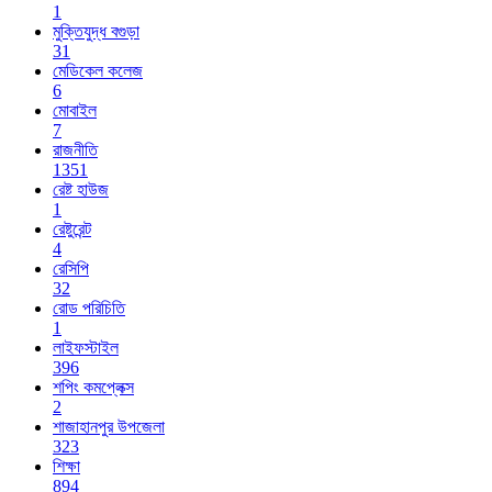
1
মুক্তিযুদ্ধ বগুড়া
31
মেডিকেল কলেজ
6
মোবাইল
7
রাজনীতি
1351
রেষ্ট হাউজ
1
রেষ্টুরেন্ট
4
রেসিপি
32
রোড পরিচিতি
1
লাইফস্টাইল
396
শপিং কমপ্লেক্স
2
শাজাহানপুর উপজেলা
323
শিক্ষা
894