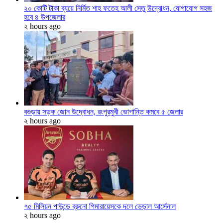
২০ কোটি টাকা ব্যয়ে নির্মিত শাহ ফতেহ আলী সেতু উদ্বোধন, যোগাযোগ সহজ
হবে ৪ উপজেলার
২ hours ago
বগুড়ায় সড়ক জোন উদ্বোধন, রংপুরমুখী ভোগান্তি কমবে ৫ জেলার
২ hours ago
৭৫ মিলিয়ন পাউন্ডে ব্রুনো গিমারায়েসকে দলে ভেড়াল আর্সেনাল
২ hours ago