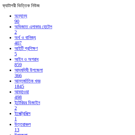
ক্যাটাগরী ভিত্তিক নিউজ
অন্যান্য
90
অভিজাত এলাকার হোটেল
2
অর্থ ও বানিজ্য
407
আইটি প্রশিক্ষণ
5
আইন ও অপরাধ
859
আদমদিঘী উপজেলা
366
আন্তর্জাতিক খবর
1845
আবহাওয়া
498
ইন্টেরিয়র ডিজাইন
2
ইলেক্ট্রনিক্স
1
উত্তরাঞ্চল
13