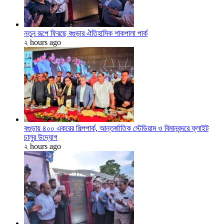
নতুন রূপে ফিরছে বগুড়ার ঐতিহাসিক শাকপালা পার্ক
২ hours ago
বগুড়ায় ৪০০ একরের শিল্পপার্ক, আন্তর্জাতিক স্টেডিয়াম ও বিমানবন্দরে ফ্লাইট
চালুর উদ্যোগ
২ hours ago