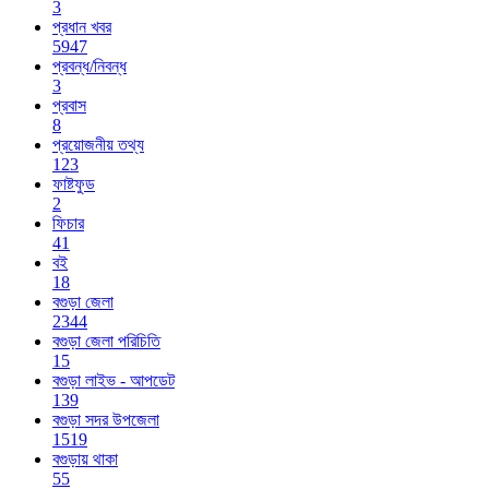
3
প্রধান খবর
5947
প্রবন্ধ/নিবন্ধ
3
প্রবাস
8
প্রয়োজনীয় তথ্য
123
ফাষ্টফুড
2
ফিচার
41
বই
18
বগুড়া জেলা
2344
বগুড়া জেলা পরিচিতি
15
বগুড়া লাইভ - আপডেট
139
বগুড়া সদর উপজেলা
1519
বগুড়ায় থাকা
55