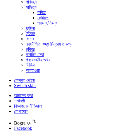
পরিবহন
সাহিত্য
কবিতা
ছোটগল্প
প্রবন্ধ/নিবন্ধ
দুর্ঘটনা
টুরিজম
ফিচার
নব্যদীপ্তি_শুদ্ধ চিন্তায় তারুণ্য
ছবিঘর
নাগরিক সেবা
প্রয়োজনীয় তথ্য
ভিডিও
আবহাওয়া
ফেসবুক পেইজ
Switch skin
আমাদের কথা
শর্তাবলী
বিজ্ঞাপনের নীতিমালা
যোগাযোগ
℃
Bogra
২৯
Facebook