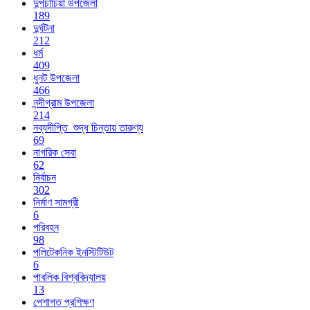
দুপচাঁচিয়া উপজেলা
189
দুর্ঘটনা
212
ধর্ম
409
ধুনট উপজেলা
466
নন্দীগ্রাম উপজেলা
214
নব্যদীপ্তি_শুদ্ধ চিন্তায় তারুণ্য
69
নাগরিক সেবা
62
নির্বাচন
302
নির্মাণ সামগ্রী
6
পরিবহন
98
পলিটেকনিক ইনস্টিটিউট
6
পাবলিক বিশ্ববিদ্যালয়
13
পেশাগত প্রশিক্ষণ