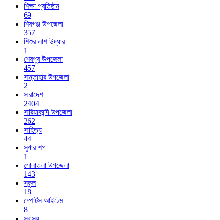
শিক্ষা প্রতিষ্ঠান
69
শিবগঞ্জ উপজেলা
357
শিশুর লাশ উদ্ধার
1
শেরপুর উপজেলা
457
সান্তাহার উপজেলা
2
সারাদেশ
2404
সারিয়াকান্দি উপজেলা
262
সাহিত্য
44
সুপার শপ
1
সোনাতলা উপজেলা
143
স্কুল
18
স্পোর্টস আইটেম
8
স্বাস্থ্য