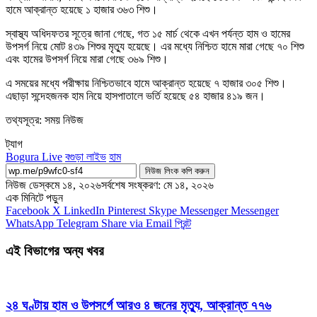
হামে আক্রান্ত হয়েছে ১ হাজার ৩৬৩ শিশু।
স্বাস্থ্য অধিদফতর সূত্রে জানা গেছে, গত ১৫ মার্চ থেকে এখন পর্যন্ত হাম ও হামের
উপসর্গ নিয়ে মোট ৪৩৯ শিশুর মৃত্যু হয়েছে। এর মধ্যে নিশ্চিত হামে মারা গেছে ৭০ শিশু
এবং হামের উপসর্গ নিয়ে মারা গেছে ৩৬৯ শিশু।
এ সময়ের মধ্যে পরীক্ষায় নিশ্চিতভাবে হামে আক্রান্ত হয়েছে ৭ হাজার ৩০৫ শিশু।
এছাড়া সন্দেহজনক হাম নিয়ে হাসপাতালে ভর্তি হয়েছে ৫৪ হাজার ৪১৯ জন।
তথ্যসূত্র: সময় নিউজ
ট্যাগ
Bogura Live
বগুড়া লাইভ
হাম
নিউজ লিংক কপি করুন
নিউজ ডেস্ক
মে ১৪, ২০২৬
সর্বশেষ সংষ্করণ: মে ১৪, ২০২৬
এক মিনিটে পড়ুন
Facebook
X
LinkedIn
Pinterest
Skype
Messenger
Messenger
WhatsApp
Telegram
Share via Email
প্রিন্ট
এই বিভাগের অন্য খবর
২৪ ঘণ্টায় হাম ও উপসর্গে আরও ৪ জনের মৃত্যু, আক্রান্ত ৭৭৬