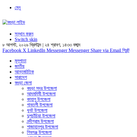
মেনু
সন্ধান করুন
Switch skin
৮ আগস্ট, ২০২৬ খ্রিস্টাব্দ
|
২৪ শ্রাবণ, ১৪৩৩ বঙ্গাব্দ
Facebook
X
LinkedIn
Messenger
Messenger
Share via Email
প্রিন্ট
মূলপাতা
জাতীয়
আন্তর্জাতিক
সারাদেশ
বগুড়া জেলা
বগুড়া সদর উপজেলা
আদমদিঘী উপজেলা
কাহালু উপজেলা
গাবতলী উপজেলা
ধুনট উপজেলা
দুপচাঁচিয়া উপজেলা
নন্দীগ্রাম উপজেলা
শাজাহানপুর উপজেলা
শিবগঞ্জ উপজেলা