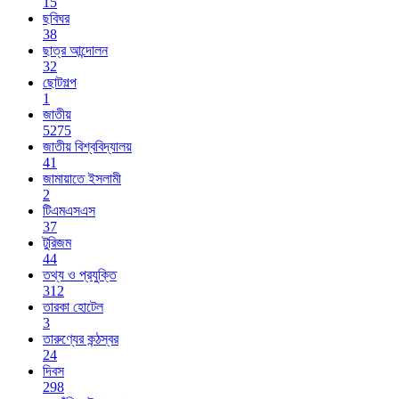
15
ছবিঘর
38
ছাত্র আন্দোলন
32
ছোটগল্প
1
জাতীয়
5275
জাতীয় বিশ্ববিদ্যালয়
41
জামায়াতে ইসলামী
2
টিএমএসএস
37
টুরিজম
44
তথ্য ও প্রযুক্তি
312
তারকা হোটেল
3
তারুণ্যের কন্ঠস্বর
24
দিবস
298