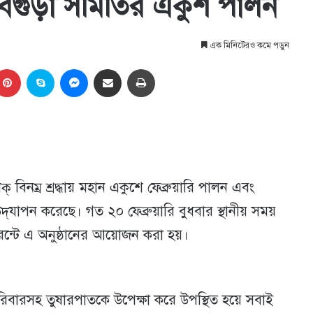
ধায় বগুড়া সমিতির একুশ পালন
এক মিনিটেরও কমে পড়ুন
kedIn
Pinterest
Skype
Messenger
Share via Email
প্রিন্ট
 বিনম্র শ্রদ্ধায় মহান একুশে ফেব্রুয়ারি পালন এবং
দ্‌যাপন করেছে। গত ২০ ফেব্রুয়ারি বুধবার স্থানীয় সময়
টুরেন্টে এ অনুষ্ঠানের আয়োজন করা হয়।
পরিবারসহ তুষারপাতকে উপেক্ষা করে উপস্থিত হয়ে সবাই