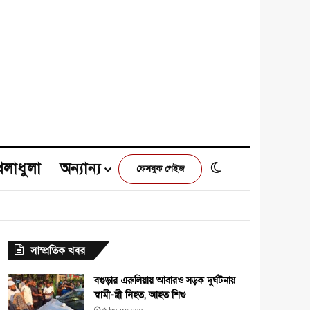
েলাধুলা
অন্যান্য
Switch skin
ফেসবুক পেইজ
e
agram
সাম্প্রতিক খবর
বগুড়ার এরুলিয়ায় আবারও সড়ক দুর্ঘটনায়
স্বামী-স্ত্রী নিহত, আহত শিশু