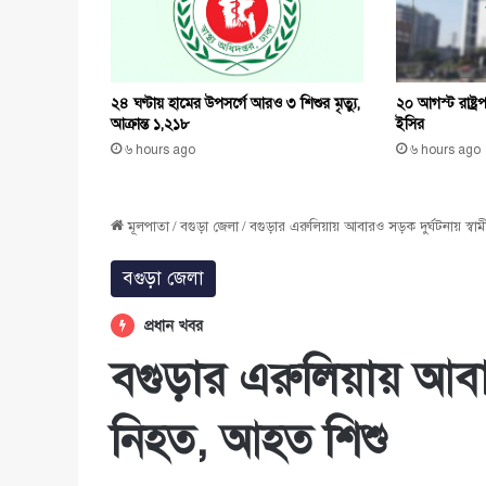
২৪ ঘণ্টায় হামের উপসর্গে আরও ৩ শিশুর মৃত্যু,
২০ আগস্ট রাষ্ট্
আক্রান্ত ১,২১৮
ইসির
৬ hours ago
৬ hours ago