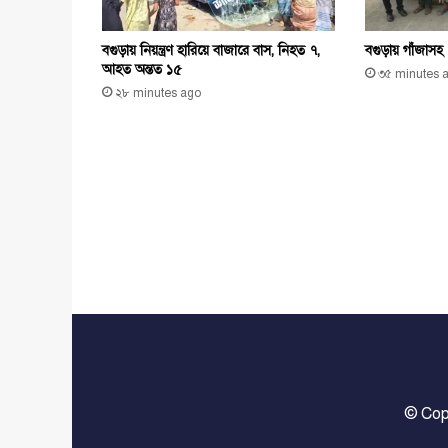
© Cop