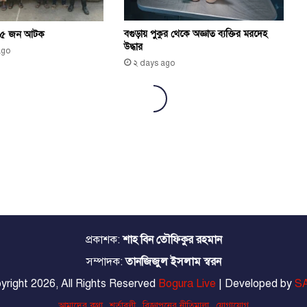
প্রকাশক:
শাহ বিন তৌফিকুর রহমান
সম্পাদক:
তানজিজুল ইসলাম স্বরন
yright 2026, All Rights Reserved
Bogura Live
| Developed by
SA
আমাদের কথা
শর্তাবলী
বিজ্ঞাপনের নীতিমালা
যোগাযোগ