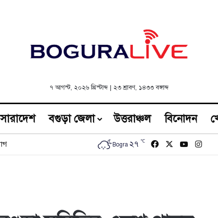
৭ আগস্ট, ২০২৬ খ্রিস্টাব্দ
|
২৩ শ্রাবণ, ১৪৩৩ বঙ্গাব্দ
সারাদেশ
বগুড়া জেলা
উত্তরাঞ্চল
বিনোদন
খ
℃
Facebook
X
YouTub
Inst
২৭
োগ
Bogra