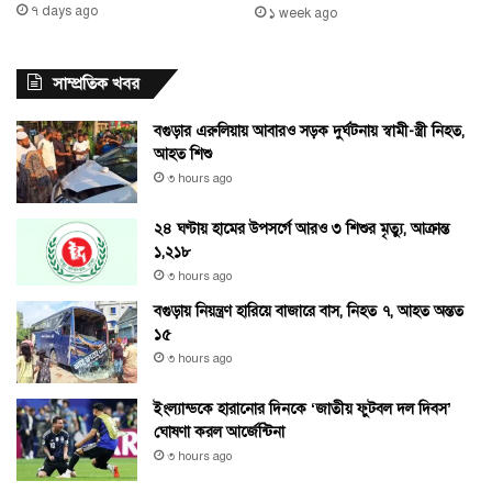
৭ days ago
১ week ago
সাম্প্রতিক খবর
বগুড়ার এরুলিয়ায় আবারও সড়ক দুর্ঘটনায় স্বামী-স্ত্রী নিহত,
আহত শিশু
৩ hours ago
২৪ ঘণ্টায় হামের উপসর্গে আরও ৩ শিশুর মৃত্যু, আক্রান্ত
১,২১৮
৩ hours ago
বগুড়ায় নিয়ন্ত্রণ হারিয়ে বাজারে বাস, নিহত ৭, আহত অন্তত
১৫
৩ hours ago
ইংল্যান্ডকে হারানোর দিনকে ‘জাতীয় ফুটবল দল দিবস’
ঘোষণা করল আর্জেন্টিনা
৩ hours ago