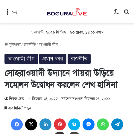
Switch 
সন
মেনু
৭ আগস্ট, ২০২৬ খ্রিস্টাব্দ
|
২৩ শ্রাবণ, ১৪৩৩ বঙ্গাব্দ
মূলপাতা
/
রাজনীতি
/
আওয়ামী লীগ
আওয়ামী লীগ
প্রধান খবর
রাজনীতি
সোহরাওয়ার্দী উদ্যানে পায়রা উড়িয়ে
সম্মেলন উদ্বোধন করলেন শেখ হাসিনা
নিউজ ডেস্ক
ডিসেম্বর ২৪, ২০২২
সর্বশেষ সংষ্করণ: ডিসেম্বর ২৪, ২০২২
এক মিনিটে পড়ুন
Facebook
X
LinkedIn
Pinterest
Skype
Messenger
WhatsApp
Teleg
Share via Email
প্রিন্ট