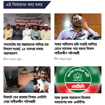
এই বিভাগের অন্য খবর
আহত আলিফের প্রতি সংহতি জানিয়ে
গণভোটের রায় বাস্তবায়নের দাবিতে চার
চোখে ব্যান্ডেজ পরে বক্তব্য দিলেন
বিভাগে লংমার্চ, ১৪ নভেম্বর ঢাকায়
নাসীরুদ্দীন পাটওয়ারী
মহাসমাবেশ
৪ days ago
৪ hours ago
সিলেটে ফের হামলার শিকার এনসিপি
আজ বুধবার সারাদেশে বিক্ষোভ
নেতা নাসীরুদ্দীন পাটওয়ারী
সমাবেশের ডাক এনসিপির