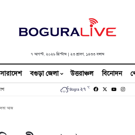
৭ আগস্ট, ২০২৬ খ্রিস্টাব্দ
|
২৩ শ্রাবণ, ১৪৩৩ বঙ্গাব্দ
সারাদেশ
বগুড়া জেলা
উত্তরাঞ্চল
বিনোদন
খ
℃
Facebook
X
YouTub
Inst
২৭
োগ
Bogra
র সভা আজ