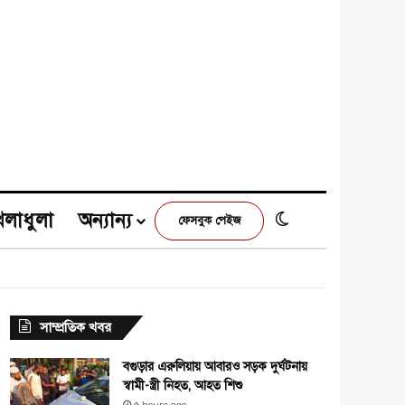
েলাধুলা
অন্যান্য
Switch skin
ফেসবুক পেইজ
e
agram
সাম্প্রতিক খবর
বগুড়ার এরুলিয়ায় আবারও সড়ক দুর্ঘটনায়
স্বামী-স্ত্রী নিহত, আহত শিশু