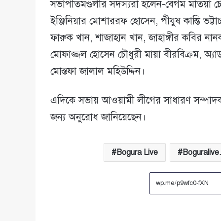
সভাপতিমণ্ডলীর সদস্যরা হলেন-বেগম মতিয়া চ
ইঞ্জিনিয়ার মোশাররফ হোসেন, পীযুষ কান্তি ভট্টাচ
ফারুক খান, শাজাহান খান, জাহাঙ্গীর কবির না
মোফাজ্জল হোসেন চৌধুরী মায়া বীরবিক্রম, অ
মোস্তফা জালাল মহিউদ্দিন।
এদিকে সভায় আওয়ামী লীগের সাধারণ সম্পাদক ও
জন্য অনুরোধ জানিয়েছেন।
Bogura Live
Boguralive