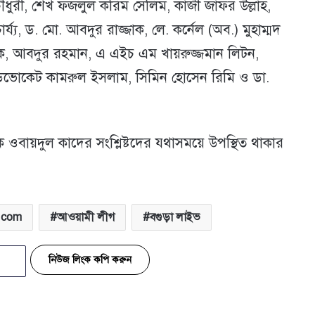
ৌধুরী, শেখ ফজলুল করিম সেলিম, কাজী জাফর উল্লাহ,
ার্য্য, ড. মো. আবদুর রাজ্জাক, লে. কর্নেল (অব.) মুহাম্মদ
নক, আবদুর রহমান, এ এইচ এম খায়রুজ্জমান লিটন,
্যাডভোকেট কামরুল ইসলাম, সিমিন হোসেন রিমি ও ডা.
বায়দুল কাদের সংশ্লিষ্টদের যথাসময়ে উপস্থিত থাকার
.com
আওয়ামী লীগ
বগুড়া লাইভ
নিউজ লিংক কপি করুন