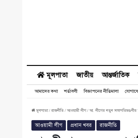
মূলপাতা
জাতীয়
আন্তর্জাতিক
আমাদের কথা
শর্তাবলী
বিজ্ঞাপনের নীতিমালা
যোগায
মূলপাতা
/
রাজনীতি
/
আওয়ামী লীগ
/
আ. লীগের নতুন সভাপতিমণ্ডলী
আওয়ামী লীগ
প্রধান খবর
রাজনীতি