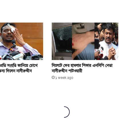
রতি সংহতি জানিয়ে চোখে
সিলেটে ফের হামলার শিকার এনসিপি নেতা
্তব্য দিলেন নাসীরুদ্দীন
নাসীরুদ্দীন পাটওয়ারী
১ week ago