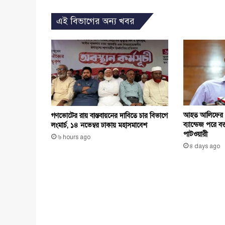
এই বিভাগের অন্য খবর
আহত আলিফের প্
গণভোটের রায় বাস্তবায়নের দাবিতে চার বিভাগে
ব্যান্ডেজ পরে বক
লংমার্চ, ১৪ নভেম্বর ঢাকায় মহাসমাবেশ
পাটওয়ারী
৬ hours ago
৪ days ago