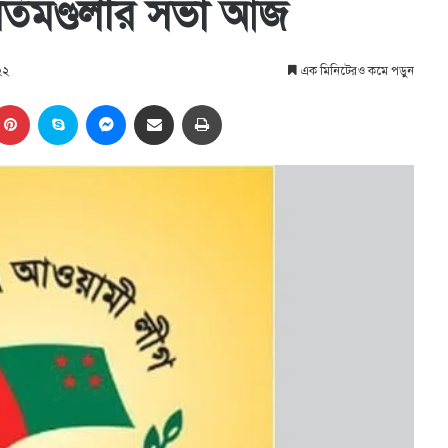
তিমণ্ডলীর সভা আজ
২২
এক মিনিটেরও কমে পড়ুন
kedIn
Pinterest
Skype
Messenger
Share via Email
প্রিন্ট