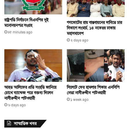
রাষ্ট্রপতি নির্বাচনে বিএনপির দুই
গণভোটের রায় বাস্তবায়নের দাবিতে চার
মনোনয়নপত্র সংগ্রহ
বিভাগে লংমার্চ, ১৪ নভেম্বর ঢাকায়
৪৫ minutes ago
মহাসমাবেশ
২ days ago
আহত আলিফের প্রতি সংহতি জানিয়ে
সিলেটে ফের হামলার শিকার এনসিপি
চোখে ব্যান্ডেজ পরে বক্তব্য দিলেন
নেতা নাসীরুদ্দীন পাটওয়ারী
নাসীরুদ্দীন পাটওয়ারী
১ week ago
৬ days ago
সাম্প্রতিক খবর