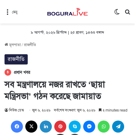
Switch 
সন
মেনু
৯ আগস্ট, ২০২৬ খ্রিস্টাব্দ
|
২৫ শ্রাবণ, ১৪৩৩ বঙ্গাব্দ
মূলপাতা
/
রাজনীতি
রাজনীতি
প্রধান খবর
সব মন্ত্রণালয়ে নজর রাখতে ‘ছায়া
মন্ত্রিসভা’ গঠন করেছে জামায়াত
নিউজ ডেস্ক
জুন ৬, ২০২৬
সর্বশেষ সংষ্করণ: জুন ৬, ২০২৬
২ minutes read
Facebook
X
LinkedIn
Pinterest
Skype
Messenger
WhatsApp
Teleg
Share via Email
প্রিন্ট