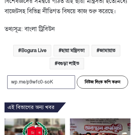
বিশেষজ্ঞদের সমন্বয়ে গঠিত এই ছায়া মন্ত্রিসভা ইতোমধ্যে
বাজেটসহ বিভিন্ন নীতিগত বিষয়ে কাজ শুরু করেছে।
তথ্যসূত্র: বাংলা ট্রিবিউন
Bogura Live
ছায়া মন্ত্রিসভা
জামায়াত
বগুড়া লাইভ
নিউজ লিংক কপি করুন
এই বিভাগের অন্য খবর