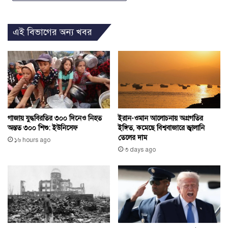
এই বিভাগের অন্য খবর
ইরান-ওমান আলোচনায় অগ্রগতির
গাজায় যুদ্ধবিরতির ৩০০ দিনেও নিহত
ইঙ্গিত, কমেছে বিশ্ববাজারে জ্বালানি
অন্তত ৩০০ শিশু: ইউনিসেফ
তেলের দাম
১৬ hours ago
৩ days ago