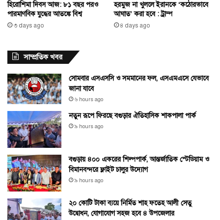
হিরোশিমা দিবস আজ: ৮১ বছর পরও
হরমুজ না খুললে ইরানকে ‘কঠোরভাবে
পারমাণবিক যুদ্ধের আতঙ্কে বিশ্ব
আঘাত’ করা হবে : ট্রাম্প
৩ days ago
৪ days ago
সাম্প্রতিক খবর
সোমবার এসএসসি ও সমমানের ফল, এসএমএসে যেভাবে
জানা যাবে
৬ hours ago
নতুন রূপে ফিরছে বগুড়ার ঐতিহাসিক শাকপালা পার্ক
৯ hours ago
বগুড়ায় ৪০০ একরের শিল্পপার্ক, আন্তর্জাতিক স্টেডিয়াম ও
বিমানবন্দরে ফ্লাইট চালুর উদ্যোগ
৯ hours ago
২০ কোটি টাকা ব্যয়ে নির্মিত শাহ ফতেহ আলী সেতু
উদ্বোধন, যোগাযোগ সহজ হবে ৪ উপজেলার