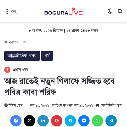
Switch 
সন
মেনু
৮ আগস্ট, ২০২৬ খ্রিস্টাব্দ
|
২৪ শ্রাবণ, ১৪৩৩ বঙ্গাব্দ
মূলপাতা
/
ধর্ম
আন্তর্জাতিক খবর
ধর্ম
প্রধান খবর
আজ রাতেই নতুন গিলাফে সজ্জিত হবে
পবিত্র কাবা শরিফ
নিউজ ডেস্ক
জুন ১৫, ২০২৬
সর্বশেষ সংষ্করণ: জুন ১৫, ২০২৬
এক মিনিটে পড়ুন
Facebook
X
LinkedIn
Pinterest
Skype
Messenger
WhatsApp
Teleg