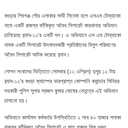
বগুড়ার শিবগঞ্জ পৌর এলাকার সাথী সিনেমা হলে এসএম টোব্যাকো
নামে একটি রাজস্ব ফাঁকিকৃত অবৈধ সিগারেট কারখানায় অভিযান
চালিয়েছে র‌্যাব-১২’র একটি দল। এ অভিযানে এস এম টোব্যাকো
নামক একটি সিগারেট উৎপাদনকারী প্রতিষ্ঠানের বিপুল পরিমাণের
অবৈধ সিগারেট আটক করেছে র‌্যাব।
গোপন সংবাদের ভিত্তিতে সোমবার (১২ এপ্রিল) দুপুর ১২ টায়
র‌্যাব-১২’র বগুড়া ক্যাম্পের ভারপ্রাপ্ত কোম্পানি কমান্ডার সিনিয়র
সহকারী পুলিশ সুপার স্বজল কুমার ঘোষের নেতৃত্বে এই অভিযান
চালানো হয়।
অভিযানে কাস্টমস কর্মকর্তর উপস্থিতিতে ২ লাখ ৪০ হাজার শলাকা
রাজস্ব ফাঁকিকৃত অবৈধ সিগারেট ও সাত হাজার পিস নকল