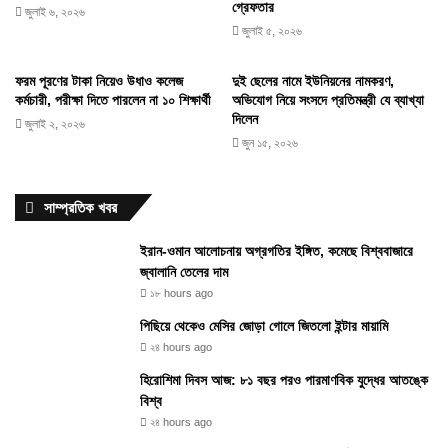
গ্রেফতার
জুলাই ৬, ২০২৬
জুলাই ৫, ২০২৬
ফরম পূরণের টাকা নিয়েও উধাও কলেজ
দুই ছেলের নামে ইউনিয়নের নামকরণ,
কর্মচারী, পরীক্ষা দিতে পারলেন না ১০ শিক্ষার্থী
অভিযোগ নিয়ে সংসদে প্রতিমন্ত্রী যে ব্যাখ্যা
দিলেন
জুলাই ২, ২০২৬
জুন ১৫, ২০২৬
সাম্প্রতিক খবর
ইরান-ওমান আলোচনায় অগ্রগতির ইঙ্গিত, কমেছে বিশ্ববাজারে
জ্বালানি তেলের দাম
১৮ hours ago
পিছিয়ে থেকেও মেসির জোড়া গোলে জিতলো ইন্টার মায়ামি
২৪ hours ago
হিরোশিমা দিবস আজ: ৮১ বছর পরও পারমাণবিক যুদ্ধের আতঙ্কে
বিশ্ব
২৪ hours ago