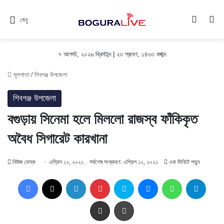
Switch
সন
মেনু
৭ আগস্ট, ২০২৬ খ্রিস্টাব্দ
|
২৩ শ্রাবণ, ১৪৩৩ বঙ্গাব্দ
মূলপাতা
/
শিবগঞ্জ উপজেলা
শিবগঞ্জ উপজেলা
বগুড়ায় সিনেমা হলে মিললো রাজস্ব ফাঁকিকৃত
অবৈধ সিগারেট কারখানা
নিউজ ডেস্ক
এপ্রিল ১২, ২০২১
সর্বশেষ সংষ্করণ: এপ্রিল ১২, ২০২১
এক মিনিটে পড়ুন
Facebook
X
LinkedIn
Pinterest
Skype
Messenger
WhatsApp
Teleg
Share via Email
প্রিন্ট