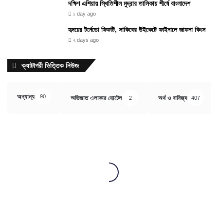
দক্ষিণ এশিয়ায় স্থিতিশীল মুদ্রার তালিকায় শীর্ষে বাংলাদেশ
১ day ago
হৃদয়ের টর্নেডো ফিফটি, সাকিবের উইকেটে ফাইনালে জাফনা কিংস
২ days ago
ক্যাটাগরী ভিত্তিক নিউজ
অন্যান্য
90
অভিজাত এলাকার হোটেল
অর্থ ও বানিজ্য
2
407