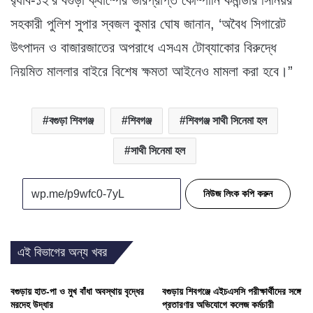
র‌্যাব-১২’র বগুড়া ক্যাম্পের ভারপ্রাপ্ত কোম্পানি কমান্ডার সিনিয়র
সহকারী পুলিশ সুপার স্বজল কুমার ঘোষ জানান, ‘অবৈধ সিগারেট
উৎপাদন ও বাজারজাতের অপরাধে এসএম টোব্যাকোর বিরুদ্ধে
নিয়মিত মাললার বাইরে বিশেষ ক্ষমতা আইনেও মামলা করা হবে।”
বগুড়া শিবগঞ্জ
শিবগঞ্জ
শিবগঞ্জ সাথী সিনেমা হল
সাথী সিনেমা হল
নিউজ লিংক কপি করুন
এই বিভাগের অন্য খবর
বগুড়ায় হাত-পা ও মুখ বাঁধা অবস্থায় বৃদ্ধের
বগুড়ায় শিবগঞ্জে এইচএসসি পরীক্ষার্থীদের সঙ্গে
মরদেহ উদ্ধার
প্রতারণার অভিযোগে কলেজ কর্মচারী