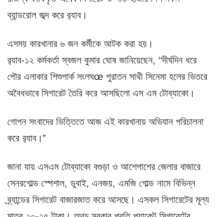
ব্যান্ডরোল জব্দ করে র‌্যাব।
এসময় কারখানার ৬ জন কর্মীকে আটক করা হয়।
র‌্যাব-১২ কর্মকর্তা স্বজল কুমার ঘোষ জানিয়েছেন, ‘‘দীর্ঘদিন ধরে
পৌর এলাকার শিশুপার্ক সংলঘœ পুরাতন সাথী সিনেমা হলের ভিতরে
অবৈধভাবে সিগারেট তৈরি করে আসছিলো এস এম টোব্যাকো।
গোপন সংবাদের ভিত্তিতে আজ এই কারখানায় অভিযান পরিচালনা
করে র‌্যাব।”
জানা যায় এসএম টোব্যাকো বগুড়া ও আশেপাশের জেলার বাজারে
সেনরগোল্ড স্পেশাল, ডুবাই, এনজয়, এমজি গোল্ড নামে বিভিন্ন
ব্র্যান্ডের সিগারেট বাজারজাত করে আসছে। এসকল সিগারেটের মূল্য
মাত্র ২০-২৫ টাকা। অথচ সরকার প্রতি প্যাকেট সিগারেটের