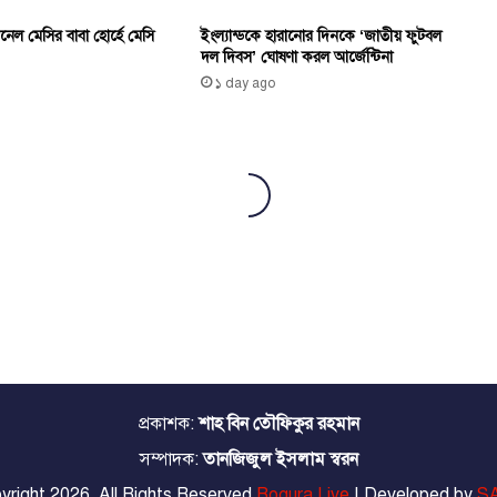
নেল মেসির বাবা হোর্হে মেসি
ইংল্যান্ডকে হারানোর দিনকে ‘জাতীয় ফুটবল
দল দিবস’ ঘোষণা করল আর্জেন্টিনা
১ day ago
প্রকাশক:
শাহ বিন তৌফিকুর রহমান
সম্পাদক:
তানজিজুল ইসলাম স্বরন
yright 2026, All Rights Reserved
Bogura Live
| Developed by
SA