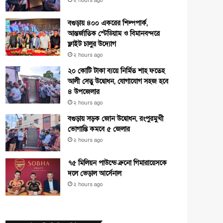
২ hours ago
বগুড়ায় ৪০০ একরের শিল্পপার্ক,
আন্তর্জাতিক স্টেডিয়াম ও বিমানবন্দরে
ফ্লাইট চালুর উদ্যোগ
২ hours ago
২০ কোটি টাকা ব্যয়ে নির্মিত শাহ ফতেহ
আলী সেতু উদ্বোধন, যোগাযোগ সহজ হবে
৪ উপজেলার
২ hours ago
বগুড়ায় সড়ক জোন উদ্বোধন, রংপুরমুখী
ভোগান্তি কমবে ৫ জেলার
২ hours ago
৭৫ মিলিয়ন পাউন্ডে ব্রুনো গিমারায়েসকে
দলে ভেড়াল আর্সেনাল
২ hours ago