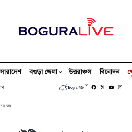
|
সারাদেশ
বগুড়া জেলা
উত্তরাঞ্চল
বিনোদন
খ
℃
Facebook
X
YouTub
Inst
২৯
োগ
Bogra
র বড় জয়