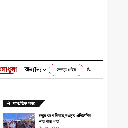
েলাধুলা
অন্যান্য
Switch skin
ফেসবুক পেইজ
e
agram
সাম্প্রতিক খবর
নতুন রূপে ফিরছে বগুড়ার ঐতিহাসিক
শাকপালা পার্ক