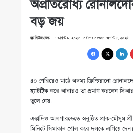
অপ্রতিরোধ্য রোনালদোর
বড় জয়
নিউজ ডেস্ক
আগস্ট ৮, ২০২৫
সর্বশেষ সংষ্করণ: আগস্ট ৮, ২০২৫
Facebook
X
Lin
৪০ পেরিয়েও মাঠে অদম্য ক্রিশ্চিয়ানো রোনালদো। পর
হ্যাটট্রিক করে আবারও তা প্রমাণ করলেন সি
তুলে নেয়।
এস্তাদিও আলগারভেতে অনুষ্ঠিত প্রাক-মৌসুম প্
মিনিটে সিমাকান গোল করে দলকে এগিয়ে দেন