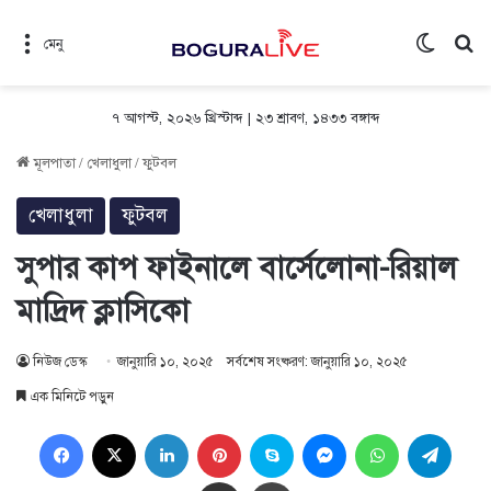
Switch 
সন
মেনু
৭ আগস্ট, ২০২৬ খ্রিস্টাব্দ
|
২৩ শ্রাবণ, ১৪৩৩ বঙ্গাব্দ
মূলপাতা
/
খেলাধুলা
/
ফুটবল
খেলাধুলা
ফুটবল
সুপার কাপ ফাইনালে বার্সেলোনা-রিয়াল
মাদ্রিদ ক্লাসিকো
নিউজ ডেস্ক
জানুয়ারি ১০, ২০২৫
সর্বশেষ সংষ্করণ: জানুয়ারি ১০, ২০২৫
এক মিনিটে পড়ুন
Facebook
X
LinkedIn
Pinterest
Skype
Messenger
WhatsApp
Teleg
Share via Email
প্রিন্ট