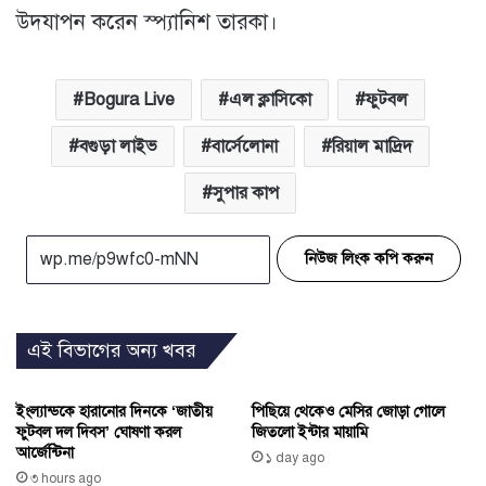
উদযাপন করেন স্প্যানিশ তারকা।
Bogura Live
এল ক্লাসিকো
ফুটবল
বগুড়া লাইভ
বার্সেলোনা
রিয়াল মাদ্রিদ
সুপার কাপ
নিউজ লিংক কপি করুন
এই বিভাগের অন্য খবর
ইংল্যান্ডকে হারানোর দিনকে ‘জাতীয়
পিছিয়ে থেকেও মেসির জোড়া গোলে
ফুটবল দল দিবস’ ঘোষণা করল
জিতলো ইন্টার মায়ামি
আর্জেন্টিনা
১ day ago
৩ hours ago