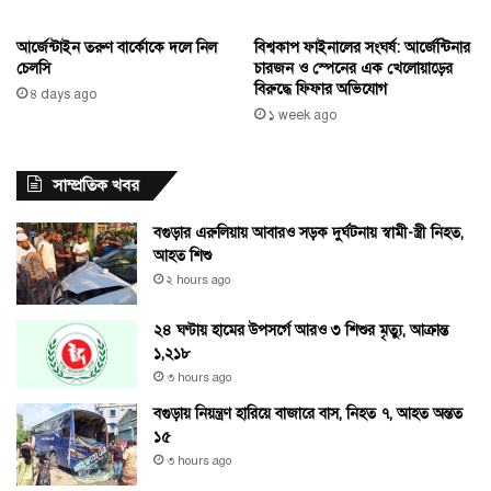
আর্জেন্টাইন তরুণ বার্কোকে দলে নিল
বিশ্বকাপ ফাইনালের সংঘর্ষ: আর্জেন্টিনার
চেলসি
চারজন ও স্পেনের এক খেলোয়াড়ের
বিরুদ্ধে ফিফার অভিযোগ
৪ days ago
১ week ago
সাম্প্রতিক খবর
বগুড়ার এরুলিয়ায় আবারও সড়ক দুর্ঘটনায় স্বামী-স্ত্রী নিহত,
আহত শিশু
২ hours ago
২৪ ঘণ্টায় হামের উপসর্গে আরও ৩ শিশুর মৃত্যু, আক্রান্ত
১,২১৮
৩ hours ago
বগুড়ায় নিয়ন্ত্রণ হারিয়ে বাজারে বাস, নিহত ৭, আহত অন্তত
১৫
৩ hours ago