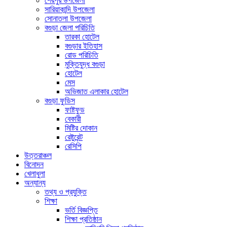
শেরপুর উপজেলা
সারিয়াকান্দি উপজেলা
সোনাতলা উপজেলা
বগুড়া জেলা পরিচিতি
তারকা হোটেল
বগুড়ার ইতিহাস
রোড পরিচিতি
মুক্তিযুদ্ধ বগুড়া
হোটেল
মেস
অভিজাত এলাকার হোটেল
বগুড়া ফুডিস
ফাষ্টফুড
বেকারী
মিষ্টির দোকান
রেষ্টুরেন্ট
রেসিপি
উত্তরাঞ্চল
বিনোদন
খেলাধুলা
অন্যান্য
তথ্য ও প্রযুক্তি
শিক্ষা
ভর্তি বিজ্ঞপ্তি
শিক্ষা প্রতিষ্ঠান