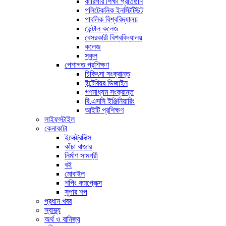
কারিগরি শিক্ষা প্রতিষ্ঠান
পলিটেকনিক ইনস্টিটিউট
পাবলিক বিশ্ববিদ্যালয়
ডেন্টাল কলেজ
বেসরকারী বিশ্ববিদ্যালয়
কলেজ
স্কুল
পেশাগত প্রশিক্ষণ
চিকিৎসা সংক্রান্ত
ইন্টেরিয়র ডিজাইন
গণমাধ্যম সংক্রান্ত
বি.এসসি ইঞ্জিনিয়ারিং
আইটি প্রশিক্ষণ
লাইফস্টাইল
কেনাকাটা
ইলেক্ট্রনিক্স
কাঁচা বাজার
নির্মাণ সামগ্রী
বই
মোবাইল
শপিং কমপ্লেক্স
সুপার শপ
প্রধান খবর
স্বাস্থ্য
অর্থ ও বানিজ্য