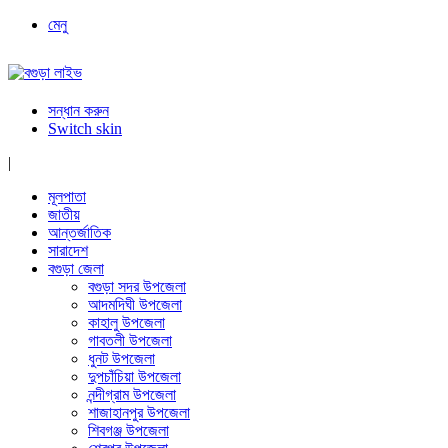
মেনু
সন্ধান করুন
Switch skin
|
মূলপাতা
জাতীয়
আন্তর্জাতিক
সারাদেশ
বগুড়া জেলা
বগুড়া সদর উপজেলা
আদমদিঘী উপজেলা
কাহালু উপজেলা
গাবতলী উপজেলা
ধুনট উপজেলা
দুপচাঁচিয়া উপজেলা
নন্দীগ্রাম উপজেলা
শাজাহানপুর উপজেলা
শিবগঞ্জ উপজেলা