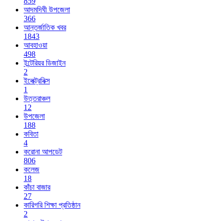
859
আদমদিঘী উপজেলা
366
আন্তর্জাতিক খবর
1843
আবহাওয়া
498
ইন্টেরিয়র ডিজাইন
2
ইলেক্ট্রনিক্স
1
উত্তরাঞ্চল
12
উপজেলা
188
কবিতা
4
করোনা আপডেট
806
কলেজ
18
কাঁচা বাজার
27
কারিগরি শিক্ষা প্রতিষ্ঠান
2