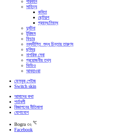
পরিবহন
সাহিত্য
কবিতা
ছোটগল্প
প্রবন্ধ/নিবন্ধ
দুর্ঘটনা
টুরিজম
ফিচার
নব্যদীপ্তি_শুদ্ধ চিন্তায় তারুণ্য
ছবিঘর
নাগরিক সেবা
প্রয়োজনীয় তথ্য
ভিডিও
আবহাওয়া
ফেসবুক পেইজ
Switch skin
আমাদের কথা
শর্তাবলী
বিজ্ঞাপনের নীতিমালা
যোগাযোগ
℃
Bogra
৩২
Facebook