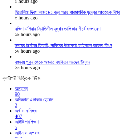
৫ hours ago
হিরোশিমা দিবস আজ: ৮১ বছর পরও পারমাণবিক যুদ্ধের আতঙ্কে বিশ্ব
৫ hours ago
দক্ষিণ এশিয়ায় স্থিতিশীল মুদ্রার তালিকায় শীর্ষে বাংলাদেশ
১৬ hours ago
হৃদয়ের টর্নেডো ফিফটি, সাকিবের উইকেটে ফাইনালে জাফনা কিংস
১৯ hours ago
বগুড়ায় পুকুর থেকে অজ্ঞাত ব্যক্তির মরদেহ উদ্ধার
২০ hours ago
ক্যাটাগরী ভিত্তিক নিউজ
অন্যান্য
90
অভিজাত এলাকার হোটেল
2
অর্থ ও বানিজ্য
407
আইটি প্রশিক্ষণ
5
আইন ও অপরাধ