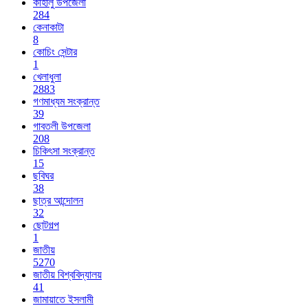
কাহালু উপজেলা
284
কেনাকাটা
8
কোচিং সেন্টার
1
খেলাধুলা
2883
গণমাধ্যম সংক্রান্ত
39
গাবতলী উপজেলা
208
চিকিৎসা সংক্রান্ত
15
ছবিঘর
38
ছাত্র আন্দোলন
32
ছোটগল্প
1
জাতীয়
5270
জাতীয় বিশ্ববিদ্যালয়
41
জামায়াতে ইসলামী