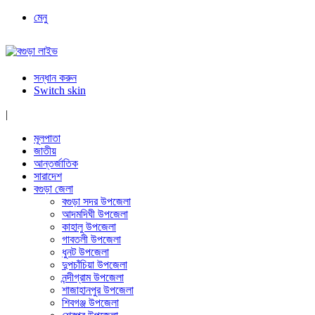
মেনু
সন্ধান করুন
Switch skin
|
মূলপাতা
জাতীয়
আন্তর্জাতিক
সারাদেশ
বগুড়া জেলা
বগুড়া সদর উপজেলা
আদমদিঘী উপজেলা
কাহালু উপজেলা
গাবতলী উপজেলা
ধুনট উপজেলা
দুপচাঁচিয়া উপজেলা
নন্দীগ্রাম উপজেলা
শাজাহানপুর উপজেলা
শিবগঞ্জ উপজেলা