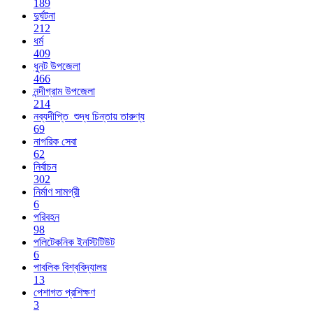
189
দুর্ঘটনা
212
ধর্ম
409
ধুনট উপজেলা
466
নন্দীগ্রাম উপজেলা
214
নব্যদীপ্তি_শুদ্ধ চিন্তায় তারুণ্য
69
নাগরিক সেবা
62
নির্বাচন
302
নির্মাণ সামগ্রী
6
পরিবহন
98
পলিটেকনিক ইনস্টিটিউট
6
পাবলিক বিশ্ববিদ্যালয়
13
পেশাগত প্রশিক্ষণ
3