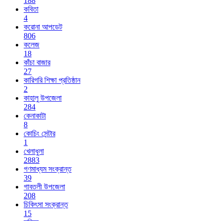
188
কবিতা
4
করোনা আপডেট
806
কলেজ
18
কাঁচা বাজার
27
কারিগরি শিক্ষা প্রতিষ্ঠান
2
কাহালু উপজেলা
284
কেনাকাটা
8
কোচিং সেন্টার
1
খেলাধুলা
2883
গণমাধ্যম সংক্রান্ত
39
গাবতলী উপজেলা
208
চিকিৎসা সংক্রান্ত
15