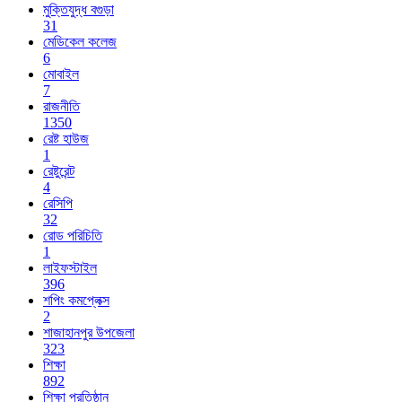
মুক্তিযুদ্ধ বগুড়া
31
মেডিকেল কলেজ
6
মোবাইল
7
রাজনীতি
1350
রেষ্ট হাউজ
1
রেষ্টুরেন্ট
4
রেসিপি
32
রোড পরিচিতি
1
লাইফস্টাইল
396
শপিং কমপ্লেক্স
2
শাজাহানপুর উপজেলা
323
শিক্ষা
892
শিক্ষা প্রতিষ্ঠান