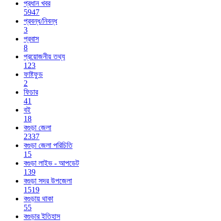
প্রধান খবর
5947
প্রবন্ধ/নিবন্ধ
3
প্রবাস
8
প্রয়োজনীয় তথ্য
123
ফাষ্টফুড
2
ফিচার
41
বই
18
বগুড়া জেলা
2337
বগুড়া জেলা পরিচিতি
15
বগুড়া লাইভ - আপডেট
139
বগুড়া সদর উপজেলা
1519
বগুড়ায় থাকা
55
বগুড়ার ইতিহাস