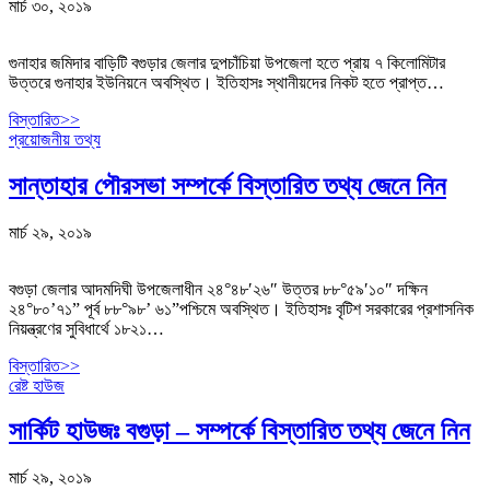
মার্চ ৩০, ২০১৯
গুনাহার জমিদার বাড়িটি বগুড়ার জেলার দুপচাঁচিয়া উপজেলা হতে প্রায় ৭ কিলোমিটার
উত্তরে গুনাহার ইউনিয়নে অবস্থিত। ইতিহাসঃ স্থানীয়দের নিকট হতে প্রাপ্ত…
বিস্তারিত>>
প্রয়োজনীয় তথ্য
সান্তাহার পৌরসভা সম্পর্কে বিস্তারিত তথ্য জেনে নিন
মার্চ ২৯, ২০১৯
বগুড়া জেলার আদমদিঘী উপজেলাধীন ২৪°৪৮′২৬″ উত্তর ৮৮°৫৯′১০″ দক্ষিন
২৪°৮০’৭১” পূর্ব ৮৮°৯৮’ ৬১”পশ্চিমে অবস্থিত। ইতিহাসঃ বৃটিশ সরকারের প্রশাসনিক
নিয়ন্ত্রণের সুবিধার্থে ১৮২১…
বিস্তারিত>>
রেষ্ট হাউজ
সার্কিট হাউজঃ বগুড়া – সম্পর্কে বিস্তারিত তথ্য জেনে নিন
মার্চ ২৯, ২০১৯