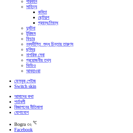
পরিবহন
সাহিত্য
কবিতা
ছোটগল্প
প্রবন্ধ/নিবন্ধ
দুর্ঘটনা
টুরিজম
ফিচার
নব্যদীপ্তি_শুদ্ধ চিন্তায় তারুণ্য
ছবিঘর
নাগরিক সেবা
প্রয়োজনীয় তথ্য
ভিডিও
আবহাওয়া
ফেসবুক পেইজ
Switch skin
আমাদের কথা
শর্তাবলী
বিজ্ঞাপনের নীতিমালা
যোগাযোগ
℃
Bogra
৩২
Facebook