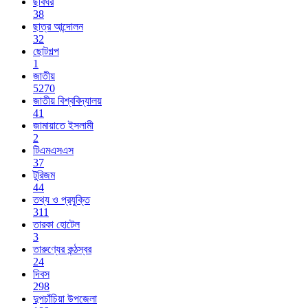
ছবিঘর
38
ছাত্র আন্দোলন
32
ছোটগল্প
1
জাতীয়
5270
জাতীয় বিশ্ববিদ্যালয়
41
জামায়াতে ইসলামী
2
টিএমএসএস
37
টুরিজম
44
তথ্য ও প্রযুক্তি
311
তারকা হোটেল
3
তারুণ্যের কন্ঠস্বর
24
দিবস
298
দুপচাঁচিয়া উপজেলা