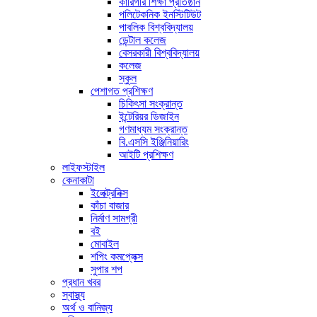
কারিগরি শিক্ষা প্রতিষ্ঠান
পলিটেকনিক ইনস্টিটিউট
পাবলিক বিশ্ববিদ্যালয়
ডেন্টাল কলেজ
বেসরকারী বিশ্ববিদ্যালয়
কলেজ
স্কুল
পেশাগত প্রশিক্ষণ
চিকিৎসা সংক্রান্ত
ইন্টেরিয়র ডিজাইন
গণমাধ্যম সংক্রান্ত
বি.এসসি ইঞ্জিনিয়ারিং
আইটি প্রশিক্ষণ
লাইফস্টাইল
কেনাকাটা
ইলেক্ট্রনিক্স
কাঁচা বাজার
নির্মাণ সামগ্রী
বই
মোবাইল
শপিং কমপ্লেক্স
সুপার শপ
প্রধান খবর
স্বাস্থ্য
অর্থ ও বানিজ্য