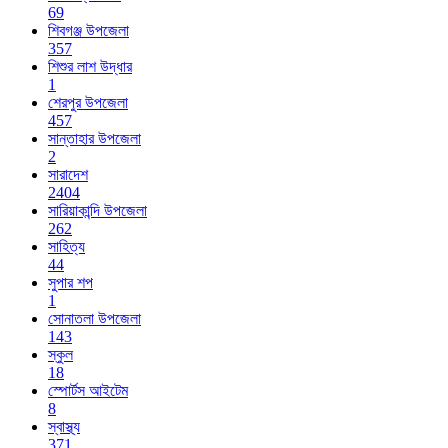
69
শিবগঞ্জ উপজেলা
357
শিশুর লাশ উদ্ধার
1
শেরপুর উপজেলা
457
সান্তাহার উপজেলা
2
সারাদেশ
2404
সারিয়াকান্দি উপজেলা
262
সাহিত্য
44
সুপার শপ
1
সোনাতলা উপজেলা
143
স্কুল
18
স্পোর্টস আইটেম
8
স্বাস্থ্য
371