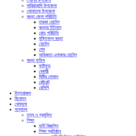
শেরপুর উপজেলা
সারিয়াকান্দি উপজেলা
সোনাতলা উপজেলা
বগুড়া জেলা পরিচিতি
তারকা হোটেল
বগুড়ার ইতিহাস
রোড পরিচিতি
মুক্তিযুদ্ধ বগুড়া
হোটেল
মেস
অভিজাত এলাকার হোটেল
বগুড়া ফুডিস
ফাষ্টফুড
বেকারী
মিষ্টির দোকান
রেষ্টুরেন্ট
রেসিপি
উত্তরাঞ্চল
বিনোদন
খেলাধুলা
অন্যান্য
তথ্য ও প্রযুক্তি
শিক্ষা
ভর্তি বিজ্ঞপ্তি
শিক্ষা প্রতিষ্ঠান