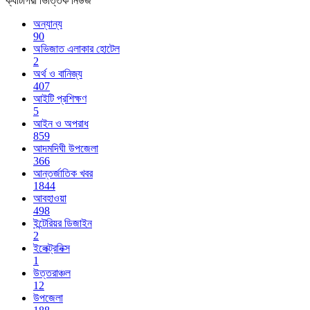
ক্যাটাগরী ভিত্তিক নিউজ
অন্যান্য
90
অভিজাত এলাকার হোটেল
2
অর্থ ও বানিজ্য
407
আইটি প্রশিক্ষণ
5
আইন ও অপরাধ
859
আদমদিঘী উপজেলা
366
আন্তর্জাতিক খবর
1844
আবহাওয়া
498
ইন্টেরিয়র ডিজাইন
2
ইলেক্ট্রনিক্স
1
উত্তরাঞ্চল
12
উপজেলা