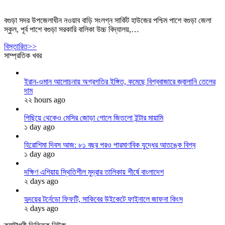
বগুড়া সদর উপজেলাধীন নওয়াব বাড়ি সংলগ্ন সার্কিট হাউজের পশ্চিম পাশে বগুড়া জেলা
স্কুল, পূর্ব পাশে বগুড়া সরকারি বালিকা উচ্চ বিদ্যালয়,…
বিস্তারিত>>
সাম্প্রতিক খবর
ইরান-ওমান আলোচনায় অগ্রগতির ইঙ্গিত, কমেছে বিশ্ববাজারে জ্বালানি তেলের
দাম
২২ hours ago
পিছিয়ে থেকেও মেসির জোড়া গোলে জিতলো ইন্টার মায়ামি
১ day ago
হিরোশিমা দিবস আজ: ৮১ বছর পরও পারমাণবিক যুদ্ধের আতঙ্কে বিশ্ব
১ day ago
দক্ষিণ এশিয়ায় স্থিতিশীল মুদ্রার তালিকায় শীর্ষে বাংলাদেশ
২ days ago
হৃদয়ের টর্নেডো ফিফটি, সাকিবের উইকেটে ফাইনালে জাফনা কিংস
২ days ago