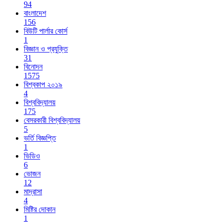
94
বাংলাদেশ
156
বিউটি পার্লার কোর্স
1
বিজ্ঞান ও প্রযুক্তি
31
বিনোদন
1575
বিশ্বকাপ ২০১৯
4
বিশ্ববিদ্যালয়
175
বেসরকারী বিশ্ববিদ্যালয়
5
ভর্তি বিজ্ঞপ্তি
1
ভিডিও
6
ভোজন
12
মাদ্রাসা
4
মিষ্টির দোকান
1