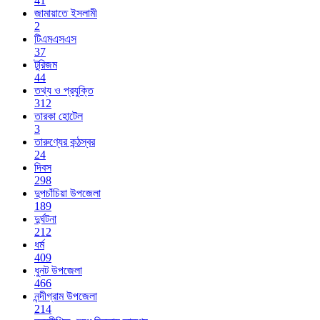
41
জামায়াতে ইসলামী
2
টিএমএসএস
37
টুরিজম
44
তথ্য ও প্রযুক্তি
312
তারকা হোটেল
3
তারুণ্যের কন্ঠস্বর
24
দিবস
298
দুপচাঁচিয়া উপজেলা
189
দুর্ঘটনা
212
ধর্ম
409
ধুনট উপজেলা
466
নন্দীগ্রাম উপজেলা
214