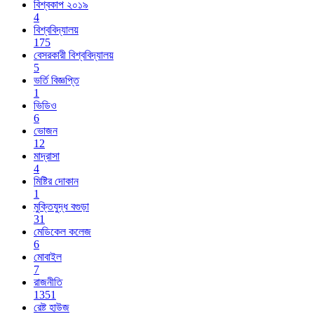
বিশ্বকাপ ২০১৯
4
বিশ্ববিদ্যালয়
175
বেসরকারী বিশ্ববিদ্যালয়
5
ভর্তি বিজ্ঞপ্তি
1
ভিডিও
6
ভোজন
12
মাদ্রাসা
4
মিষ্টির দোকান
1
মুক্তিযুদ্ধ বগুড়া
31
মেডিকেল কলেজ
6
মোবাইল
7
রাজনীতি
1351
রেষ্ট হাউজ