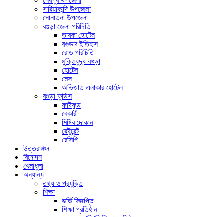
শেরপুর উপজেলা
সারিয়াকান্দি উপজেলা
সোনাতলা উপজেলা
বগুড়া জেলা পরিচিতি
তারকা হোটেল
বগুড়ার ইতিহাস
রোড পরিচিতি
মুক্তিযুদ্ধ বগুড়া
হোটেল
মেস
অভিজাত এলাকার হোটেল
বগুড়া ফুডিস
ফাষ্টফুড
বেকারী
মিষ্টির দোকান
রেষ্টুরেন্ট
রেসিপি
উত্তরাঞ্চল
বিনোদন
খেলাধুলা
অন্যান্য
তথ্য ও প্রযুক্তি
শিক্ষা
ভর্তি বিজ্ঞপ্তি
শিক্ষা প্রতিষ্ঠান