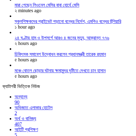
মারা গেছেন লিওনেল মেসির বাবা হোর্হে মেসি
২ minutes ago
স্কুলশিক্ষকদের প্রাইভেট পড়ানো বন্ধের নির্দেশ, এমপিও বন্ধের হুঁশিয়ারি
১ hour ago
২৪ ঘণ্টায় হাম ও উপসর্গে আরও ৪ জনের মৃত্যু, আক্রান্ত ৭৭৬
২ hours ago
চিকিৎসক সমাবেশ উদ্বোধন করলেন প্রধানমন্ত্রী তারেক রহমান
৫ hours ago
মঞ্চে বোতল ছোড়ার ঘটনায় ক্ষমাসুন্দর দৃষ্টিতে দেখতে চান হাসান
৫ hours ago
ক্যাটাগরী ভিত্তিক নিউজ
অন্যান্য
90
অভিজাত এলাকার হোটেল
2
অর্থ ও বানিজ্য
407
আইটি প্রশিক্ষণ
5