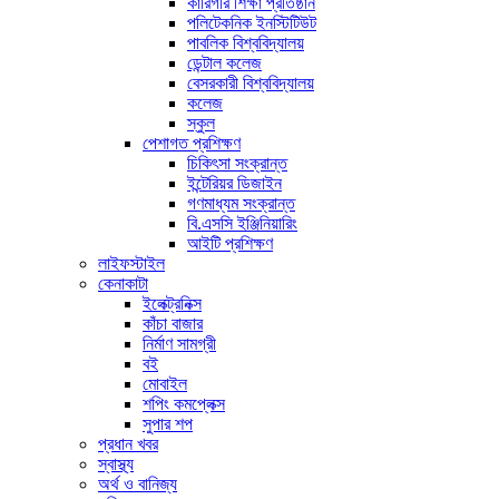
কারিগরি শিক্ষা প্রতিষ্ঠান
পলিটেকনিক ইনস্টিটিউট
পাবলিক বিশ্ববিদ্যালয়
ডেন্টাল কলেজ
বেসরকারী বিশ্ববিদ্যালয়
কলেজ
স্কুল
পেশাগত প্রশিক্ষণ
চিকিৎসা সংক্রান্ত
ইন্টেরিয়র ডিজাইন
গণমাধ্যম সংক্রান্ত
বি.এসসি ইঞ্জিনিয়ারিং
আইটি প্রশিক্ষণ
লাইফস্টাইল
কেনাকাটা
ইলেক্ট্রনিক্স
কাঁচা বাজার
নির্মাণ সামগ্রী
বই
মোবাইল
শপিং কমপ্লেক্স
সুপার শপ
প্রধান খবর
স্বাস্থ্য
অর্থ ও বানিজ্য