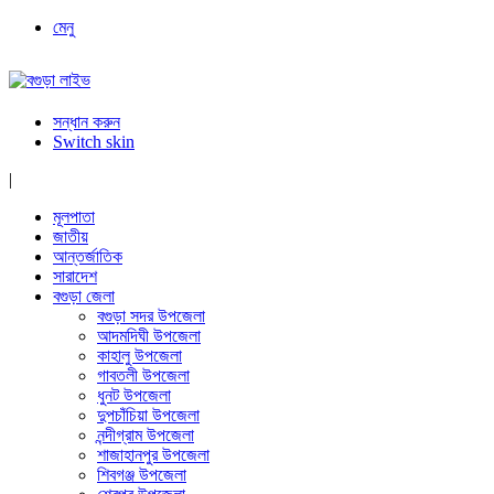
মেনু
সন্ধান করুন
Switch skin
|
মূলপাতা
জাতীয়
আন্তর্জাতিক
সারাদেশ
বগুড়া জেলা
বগুড়া সদর উপজেলা
আদমদিঘী উপজেলা
কাহালু উপজেলা
গাবতলী উপজেলা
ধুনট উপজেলা
দুপচাঁচিয়া উপজেলা
নন্দীগ্রাম উপজেলা
শাজাহানপুর উপজেলা
শিবগঞ্জ উপজেলা