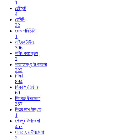
1
রেষ্টুরেন্ট
4
রেসিপি
32
রোড পরিচিতি
1
লাইফস্টাইল
396
শপিং কমপ্লেক্স
2
শাজাহানপুর উপজেলা
323
শিক্ষা
894
শিক্ষা প্রতিষ্ঠান
69
শিবগঞ্জ উপজেলা
357
শিশুর লাশ উদ্ধার
1
শেরপুর উপজেলা
457
সান্তাহার উপজেলা
2