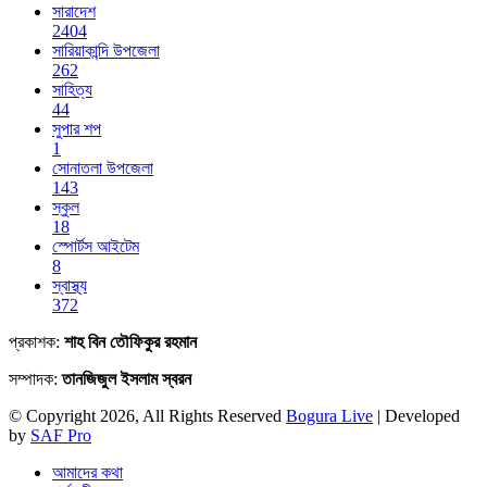
সারাদেশ
2404
সারিয়াকান্দি উপজেলা
262
সাহিত্য
44
সুপার শপ
1
সোনাতলা উপজেলা
143
স্কুল
18
স্পোর্টস আইটেম
8
স্বাস্থ্য
372
প্রকাশক:
শাহ বিন তৌফিকুর রহমান
সম্পাদক:
তানজিজুল ইসলাম স্বরন
© Copyright 2026, All Rights Reserved
Bogura Live
| Developed
by
SAF Pro
আমাদের কথা