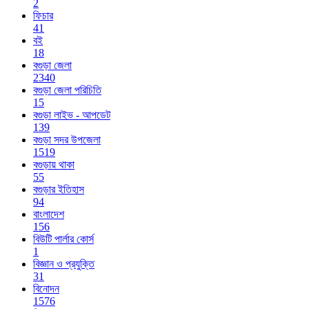
2
ফিচার
41
বই
18
বগুড়া জেলা
2340
বগুড়া জেলা পরিচিতি
15
বগুড়া লাইভ - আপডেট
139
বগুড়া সদর উপজেলা
1519
বগুড়ায় থাকা
55
বগুড়ার ইতিহাস
94
বাংলাদেশ
156
বিউটি পার্লার কোর্স
1
বিজ্ঞান ও প্রযুক্তি
31
বিনোদন
1576