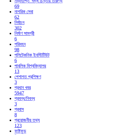
নব্যদীপ্তি_শুদ্ধ চিন্তায় তারুণ্য
69
নাগরিক সেবা
62
নির্বাচন
302
নির্মাণ সামগ্রী
6
পরিবহন
98
পলিটেকনিক ইনস্টিটিউট
6
পাবলিক বিশ্ববিদ্যালয়
13
পেশাগত প্রশিক্ষণ
3
প্রধান খবর
5947
প্রবন্ধ/নিবন্ধ
3
প্রবাস
8
প্রয়োজনীয় তথ্য
123
ফাষ্টফুড