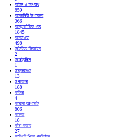
আইন ও অপরাধ
859
আদমদিঘী উপজেলা
366
আন্তর্জাতিক খবর
1845
আবহাওয়া
498
ইন্টেরিয়র ডিজাইন
2
ইলেক্ট্রনিক্স
1
উত্তরাঞ্চল
13
উপজেলা
188
কবিতা
4
করোনা আপডেট
806
কলেজ
18
কাঁচা বাজার
27
কারিগরি শিক্ষা প্রতিষ্ঠান