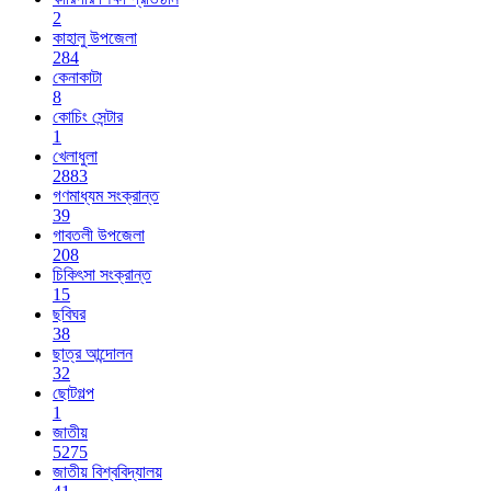
2
কাহালু উপজেলা
284
কেনাকাটা
8
কোচিং সেন্টার
1
খেলাধুলা
2883
গণমাধ্যম সংক্রান্ত
39
গাবতলী উপজেলা
208
চিকিৎসা সংক্রান্ত
15
ছবিঘর
38
ছাত্র আন্দোলন
32
ছোটগল্প
1
জাতীয়
5275
জাতীয় বিশ্ববিদ্যালয়