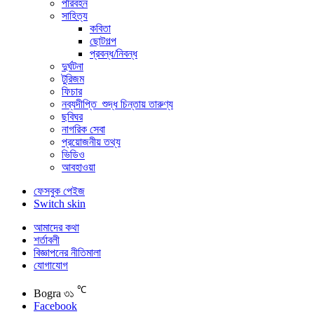
পরিবহন
সাহিত্য
কবিতা
ছোটগল্প
প্রবন্ধ/নিবন্ধ
দুর্ঘটনা
টুরিজম
ফিচার
নব্যদীপ্তি_শুদ্ধ চিন্তায় তারুণ্য
ছবিঘর
নাগরিক সেবা
প্রয়োজনীয় তথ্য
ভিডিও
আবহাওয়া
ফেসবুক পেইজ
Switch skin
আমাদের কথা
শর্তাবলী
বিজ্ঞাপনের নীতিমালা
যোগাযোগ
℃
Bogra
৩১
Facebook