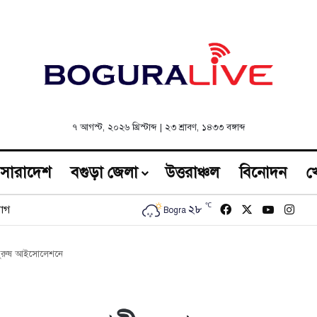
৭ আগস্ট, ২০২৬ খ্রিস্টাব্দ
|
২৩ শ্রাবণ, ১৪৩৩ বঙ্গাব্দ
সারাদেশ
বগুড়া জেলা
উত্তরাঞ্চল
বিনোদন
খ
℃
Facebook
X
YouTub
Inst
২৮
োগ
Bogra
ও পুরুষ আইসোলেশনে