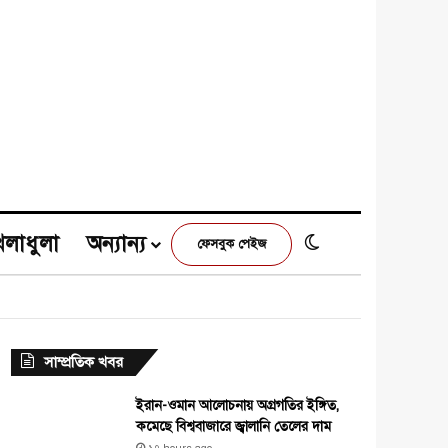
েলাধুলা
অন্যান্য
Switch skin
ফেসবুক পেইজ
e
agram
সাম্প্রতিক খবর
ইরান-ওমান আলোচনায় অগ্রগতির ইঙ্গিত,
কমেছে বিশ্ববাজারে জ্বালানি তেলের দাম