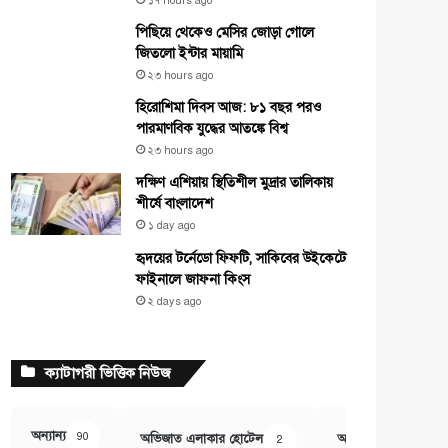
১৭ hours ago
পিছিয়ে থেকেও মেসির জোড়া গোলে
জিতলো ইন্টার মায়ামি
২৩ hours ago
হিরোশিমা দিবস আজ: ৮১ বছর পরও
পারমাণবিক যুদ্ধের আতঙ্কে বিশ্ব
২৩ hours ago
দক্ষিণ এশিয়ায় স্থিতিশীল মুদ্রার তালিকায়
শীর্ষে বাংলাদেশ
১ day ago
হৃদয়ের টর্নেডো ফিফটি, সাকিবের উইকেটে
ফাইনালে জাফনা কিংস
২ days ago
ক্যাটাগরী ভিত্তিক নিউজ
অন্যান্য
90
অভিজাত এলাকার হোটেল
অর্থ ও বানিজ্য
2
407