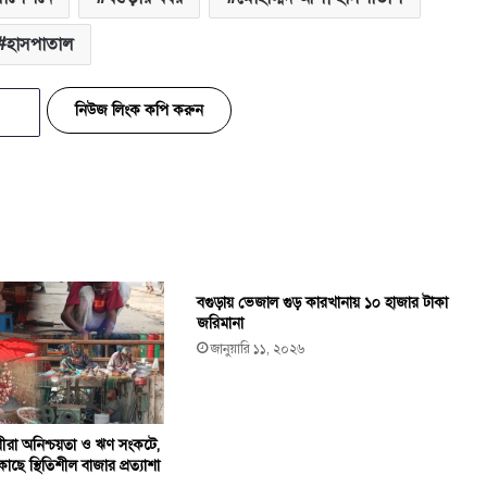
হাসপাতাল
নিউজ লিংক কপি করুন
বগুড়ায় ভেজাল গুড় কারখানায় ১০ হাজার টাকা
জরিমানা
জানুয়ারি ১১, ২০২৬
ায়ীরা অনিশ্চয়তা ও ঋণ সংকটে,
ছে স্থিতিশীল বাজার প্রত্যাশা