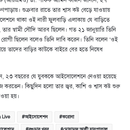
সক (আরএমও) ডা. শফিক আমিন কাজল জানান, ২৭
ণপাড়ায়। শুক্রবার রাতে তার শ্বাস কষ্ট বেড়ে যাওয়ায়
েশনে থাকা ওই নারী ফুলবাড়ি এলাকায় যে বাড়িতে
 তার স্বামী সৌদি আরব ছিলেন। গত ২১ জানুয়ারি তিনি
রোগী ছিলেন বলেও তিনি দাবি করেন। তিনি বলেন ‘ওই
য়ে তাদের বাড়ির কাউকে বাইরে বের হতে নিষেধ
 ২৩ বছরের যে যুবককে আইসোলেশনে নেওয়া হয়েছে
জ করতেন। কিছুদিন হলো তার জ্বর, কাশি ও শ্বাস কষ্ট শুরু
ওয়া হয়।
 Live
আইসোলেশন
করোনা
ইসোলেশনে
বগুড়ার খবর
মোহাম্মদ আলী হাসপাতাল