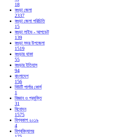
18
বগুড়া জেলা
2337
বগুড়া জেলা পরিচিতি
15
বগুড়া লাইভ - আপডেট
139
বগুড়া সদর উপজেলা
1519
বগুড়ায় থাকা
55
বগুড়ার ইতিহাস
94
বাংলাদেশ
156
বিউটি পার্লার কোর্স
1
বিজ্ঞান ও প্রযুক্তি
31
বিনোদন
1575
বিশ্বকাপ ২০১৯
4
বিশ্ববিদ্যালয়
175