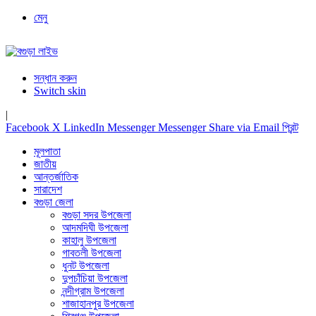
মেনু
সন্ধান করুন
Switch skin
|
Facebook
X
LinkedIn
Messenger
Messenger
Share via Email
প্রিন্ট
মূলপাতা
জাতীয়
আন্তর্জাতিক
সারাদেশ
বগুড়া জেলা
বগুড়া সদর উপজেলা
আদমদিঘী উপজেলা
কাহালু উপজেলা
গাবতলী উপজেলা
ধুনট উপজেলা
দুপচাঁচিয়া উপজেলা
নন্দীগ্রাম উপজেলা
শাজাহানপুর উপজেলা