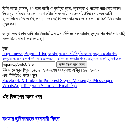
তিনি আরো জানান, ৪২ বছর বয়সী ঐ ব্যক্তি জ্বর, শ্বাসকষ্ট ও পাতলা পায়খানার লক্ষণ
নিয়ে বৃহস্পতিবার বিকেল পৌণে ৬টার দিকে আইসোলেশন ইউনিট মোহাম্মদ আলী
হাসপাতালে ভর্তি হয়েছিলেন। সেখানেই চিকিৎসাধীন অবস্থায় রাত ৮টা ৪০মিনিটে তার
মৃত্যু হয়।
বগুড়া সদর থানার অফিসার ইনচার্জ এস এম বদিউজ্জামান জানান, মৃত্যুর পর পরই তার বাড়ি
লকডাউন ঘোষণা করা হয়েছে।
ট্যাগ
bogra news
Bogura Live
করোনা
করোনা পরিস্থিতি বগুড়া
বগুড়া জেলার খবর
বগুড়ায় করোনার উপসর্গ নিয়ে একজন মারা গেছে
বগুড়ার খবর
মোহাম্মদ আলী হাসপাতাল
নিউজ লিংক কপি করুন
নিউজ ডেস্ক
এপ্রিল ১৬, ২০২০
সর্বশেষ সংষ্করণ: এপ্রিল ১৬, ২০২০
এক মিনিটেরও কমে পড়ুন
Facebook
X
LinkedIn
Pinterest
Skype
Messenger
Messenger
WhatsApp
Telegram
Share via Email
প্রিন্ট
এই বিভাগের অন্য খবর
বগুড়ায় ছুরিকাঘাতে ব্যবসায়ী নিহত