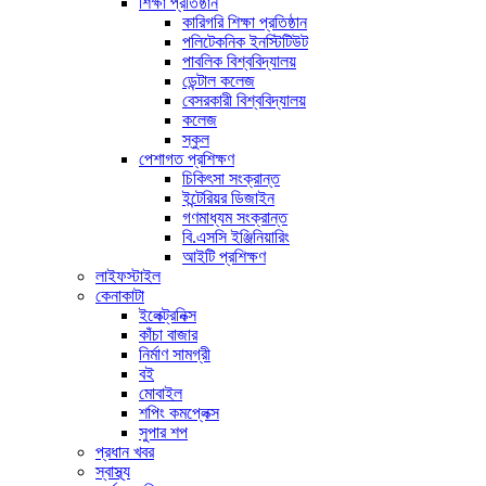
শিক্ষা প্রতিষ্ঠান
কারিগরি শিক্ষা প্রতিষ্ঠান
পলিটেকনিক ইনস্টিটিউট
পাবলিক বিশ্ববিদ্যালয়
ডেন্টাল কলেজ
বেসরকারী বিশ্ববিদ্যালয়
কলেজ
স্কুল
পেশাগত প্রশিক্ষণ
চিকিৎসা সংক্রান্ত
ইন্টেরিয়র ডিজাইন
গণমাধ্যম সংক্রান্ত
বি.এসসি ইঞ্জিনিয়ারিং
আইটি প্রশিক্ষণ
লাইফস্টাইল
কেনাকাটা
ইলেক্ট্রনিক্স
কাঁচা বাজার
নির্মাণ সামগ্রী
বই
মোবাইল
শপিং কমপ্লেক্স
সুপার শপ
প্রধান খবর
স্বাস্থ্য