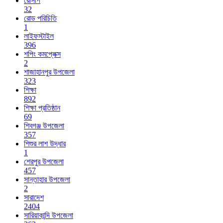
রেসিপি
32
রোড পরিচিতি
1
লাইফস্টাইল
396
শপিং কমপ্লেক্স
2
শাজাহানপুর উপজেলা
323
শিক্ষা
892
শিক্ষা প্রতিষ্ঠান
69
শিবগঞ্জ উপজেলা
357
শিশুর লাশ উদ্ধার
1
শেরপুর উপজেলা
457
সান্তাহার উপজেলা
2
সারাদেশ
2404
সারিয়াকান্দি উপজেলা