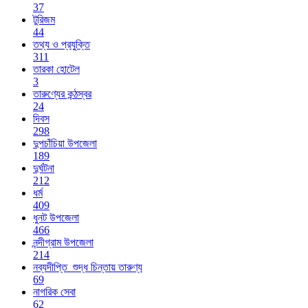
37
টুরিজম
44
তথ্য ও প্রযুক্তি
311
তারকা হোটেল
3
তারুণ্যের কন্ঠস্বর
24
দিবস
298
দুপচাঁচিয়া উপজেলা
189
দুর্ঘটনা
212
ধর্ম
409
ধুনট উপজেলা
466
নন্দীগ্রাম উপজেলা
214
নব্যদীপ্তি_শুদ্ধ চিন্তায় তারুণ্য
69
নাগরিক সেবা
62