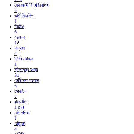
বেসরকারী বিশ্ববিদ্যালয়
5
ভর্তি বিজ্ঞপ্তি
1
ভিডিও
6
ভোজন
12
মাদ্রাসা
4
মিষ্টির দোকান
1
মুক্তিযুদ্ধ বগুড়া
31
মেডিকেল কলেজ
6
মোবাইল
7
রাজনীতি
1350
রেষ্ট হাউজ
1
রেষ্টুরেন্ট
4