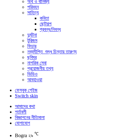
অর্থ ও বানিজ্য
পরিবহন
সাহিত্য
কবিতা
ছোটগল্প
প্রবন্ধ/নিবন্ধ
দুর্ঘটনা
টুরিজম
ফিচার
নব্যদীপ্তি_শুদ্ধ চিন্তায় তারুণ্য
ছবিঘর
নাগরিক সেবা
প্রয়োজনীয় তথ্য
ভিডিও
আবহাওয়া
ফেসবুক পেইজ
Switch skin
আমাদের কথা
শর্তাবলী
বিজ্ঞাপনের নীতিমালা
যোগাযোগ
℃
Bogra
২৯