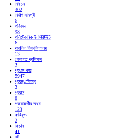
নির্বাচন
302
নির্মাণ সামগ্রী
6
পরিবহন
98
পলিটেকনিক ইনস্টিটিউট
6
পাবলিক বিশ্ববিদ্যালয়
13
পেশাগত প্রশিক্ষণ
3
প্রধান খবর
5947
প্রবন্ধ/নিবন্ধ
3
প্রবাস
8
প্রয়োজনীয় তথ্য
123
ফাষ্টফুড
2
ফিচার
41
বই