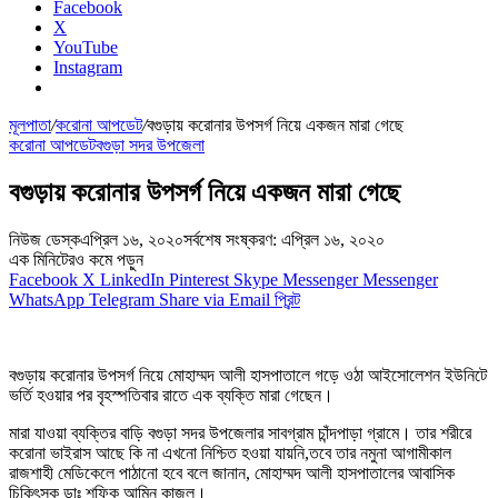
Facebook
X
YouTube
Instagram
মূলপাতা
/
করোনা আপডেট
/
বগুড়ায় করোনার উপসর্গ নিয়ে একজন মারা গেছে
করোনা আপডেট
বগুড়া সদর উপজেলা
বগুড়ায় করোনার উপসর্গ নিয়ে একজন মারা গেছে
নিউজ ডেস্ক
এপ্রিল ১৬, ২০২০
সর্বশেষ সংষ্করণ: এপ্রিল ১৬, ২০২০
এক মিনিটেরও কমে পড়ুন
Facebook
X
LinkedIn
Pinterest
Skype
Messenger
Messenger
WhatsApp
Telegram
Share via Email
প্রিন্ট
বগুড়ায় করোনার উপসর্গ নিয়ে মোহাম্মদ আলী হাসপাতালে গড়ে ওঠা আইসোলেশন ইউনিটে
ভর্তি হওয়ার পর বৃহস্পতিবার রাতে এক ব্যক্তি মারা গেছেন।
মারা যাওয়া ব্যক্তির বাড়ি বগুড়া সদর উপজেলার সাবগ্রাম চাঁন্দপাড়া গ্রামে। তার শরীরে
করোনা ভাইরাস আছে কি না এখনো নিশ্চিত হওয়া যায়নি,তবে তার নমুনা আগামীকাল
রাজশাহী মেডিকেলে পাঠানো হবে বলে জানান, মোহাম্মদ আলী হাসপাতালের আবাসিক
চিকিৎসক ডাঃ শফিক আমিন কাজল।