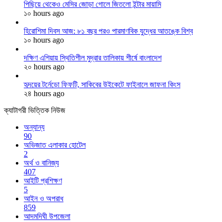
পিছিয়ে থেকেও মেসির জোড়া গোলে জিতলো ইন্টার মায়ামি
১০ hours ago
হিরোশিমা দিবস আজ: ৮১ বছর পরও পারমাণবিক যুদ্ধের আতঙ্কে বিশ্ব
১০ hours ago
দক্ষিণ এশিয়ায় স্থিতিশীল মুদ্রার তালিকায় শীর্ষে বাংলাদেশ
২০ hours ago
হৃদয়ের টর্নেডো ফিফটি, সাকিবের উইকেটে ফাইনালে জাফনা কিংস
২৪ hours ago
ক্যাটাগরী ভিত্তিক নিউজ
অন্যান্য
90
অভিজাত এলাকার হোটেল
2
অর্থ ও বানিজ্য
407
আইটি প্রশিক্ষণ
5
আইন ও অপরাধ
859
আদমদিঘী উপজেলা