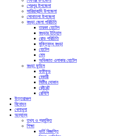
শিবগঞ্জ উপজেলা
শেরপুর উপজেলা
সারিয়াকান্দি উপজেলা
সোনাতলা উপজেলা
বগুড়া জেলা পরিচিতি
তারকা হোটেল
বগুড়ার ইতিহাস
রোড পরিচিতি
মুক্তিযুদ্ধ বগুড়া
হোটেল
মেস
অভিজাত এলাকার হোটেল
বগুড়া ফুডিস
ফাষ্টফুড
বেকারী
মিষ্টির দোকান
রেষ্টুরেন্ট
রেসিপি
উত্তরাঞ্চল
বিনোদন
খেলাধুলা
অন্যান্য
তথ্য ও প্রযুক্তি
শিক্ষা
ভর্তি বিজ্ঞপ্তি