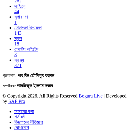
262
সাহিত্য
44
সুপার শপ
1
সোনাতলা উপজেলা
143
স্কুল
18
স্পোর্টস আইটেম
8
স্বাস্থ্য
371
প্রকাশক:
শাহ বিন তৌফিকুর রহমান
সম্পাদক:
তানজিজুল ইসলাম স্বরন
© Copyright 2026, All Rights Reserved
Bogura Live
| Developed
by
SAF Pro
আমাদের কথা
শর্তাবলী
বিজ্ঞাপনের নীতিমালা
যোগাযোগ