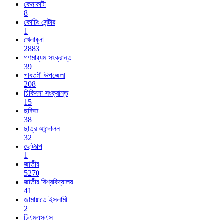
কেনাকাটা
8
কোচিং সেন্টার
1
খেলাধুলা
2883
গণমাধ্যম সংক্রান্ত
39
গাবতলী উপজেলা
208
চিকিৎসা সংক্রান্ত
15
ছবিঘর
38
ছাত্র আন্দোলন
32
ছোটগল্প
1
জাতীয়
5270
জাতীয় বিশ্ববিদ্যালয়
41
জামায়াতে ইসলামী
2
টিএমএসএস