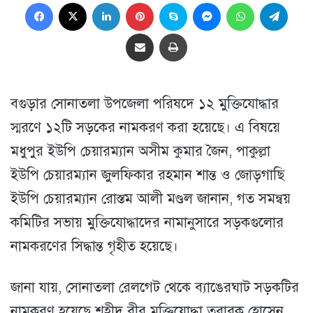
Facebook
X
LinkedIn
Pinterest
Skype
Messenger
WhatsApp
Teleg
Share via Email
প্রিন্ট
বগুড়ার সোনাতলা উপজেলা পরিষদে ১২ মুক্তিযোদ্ধার
স্মরণে ১২টি সড়কের নামকরণ করা হয়েছে। এ বিষয়ে
মধুপুর ইউপি চেয়ারম্যান অসীম কুমার জৈন, পাকুল্লা
ইউপি চেয়ারম্যান জুলফিকার রহমান শান্ত ও জোড়গাছি
ইউপি চেয়ারম্যান রোস্তম আলী মণ্ডল জানান, গত সমন্বয়
কমিটির সভায় মুক্তিযোদ্ধাদের নামানুসারে সড়কগুলোর
নামকরণের সিদ্ধান্ত গৃহীত হয়েছে।
জানা যায়, সোনাতলা রেলগেট থেকে ব্যাঙেরঘাট সড়কটির
নামকরণ হয়েছে শহীদ বীর মুক্তিযোদ্ধা তবারক হোসেন