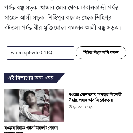
পর্যন্ত রঞ্জু সড়ক, খাজার মোর থেকে চারালকান্দী পর্যন্ত
সাহেদ আলী সড়ক, শিহিপুর কলেজ থেকে শিহিপুর
বটতলা পর্যন্ত বীর মুক্তিযোদ্ধা রমজান আলী রঞ্জু সড়ক।
নিউজ লিংক কপি করুন
এই বিভাগের অন্য খবর
বগুড়ার সোনাতলায় অপহৃত কিশোরী
উদ্ধার, প্রধান আসামি গ্রেফতার
জুন ৩০, ২০২৬
বগুড়ায় বিষাক্ত গ্যাস ট্যাবলেট সেবনে