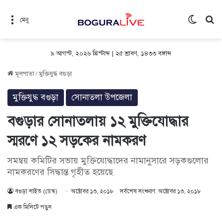
Switch 
সন
মেনু
৯ আগস্ট, ২০২৬ খ্রিস্টাব্দ
|
২৫ শ্রাবণ, ১৪৩৩ বঙ্গাব্দ
মূলপাতা
/
মুক্তিযুদ্ধ বগুড়া
মুক্তিযুদ্ধ বগুড়া
সোনাতলা উপজেলা
বগুড়ার সোনাতলায় ১২ মুক্তিযোদ্ধার
স্মরণে ১২ সড়কের নামকরণ
সমন্বয় কমিটির সভায় মুক্তিযোদ্ধাদের নামানুসারে সড়কগুলোর
নামকরণের সিদ্ধান্ত গৃহীত হয়েছে
বগুড়া লাইভ (ডেস্ক)
অক্টোবর ১৩, ২০১৮
সর্বশেষ সংষ্করণ: অক্টোবর ১৩, ২০১৮
এক মিনিটে পড়ুন