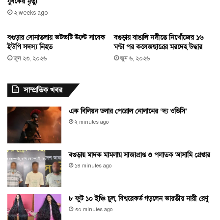
যুবকের মৃত্যু
২ weeks ago
বগুড়ার সোনাতলায় ভটভটি উল্টে সাবেক
বগুড়ায় বাঙালি নদীতে নিখোঁজের ১৬
ইউপি সদস্য নিহত
ঘণ্টা পর কলেজছাত্রের মরদেহ উদ্ধার
জুন ২৩, ২০২৬
জুন ৬, ২০২৬
সাম্প্রতিক খবর
এক বিলিয়ন ডলার পেরোল নোলানের ‘দ্য ওডিসি’
২ minutes ago
বগুড়ায় মাদক মামলায় সাজাপ্রাপ্ত ৩ পলাতক আসামি গ্রেপ্তার
১৪ minutes ago
৮ ফুট ১০ ইঞ্চি চুল, বিশ্বরেকর্ড গড়লেন ভারতীয় নারী রেণু
৩০ minutes ago