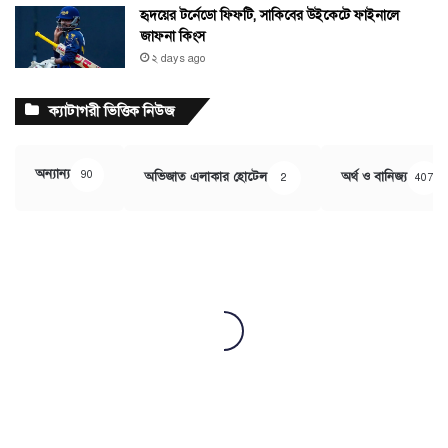
হৃদয়ের টর্নেডো ফিফটি, সাকিবের উইকেটে ফাইনালে
জাফনা কিংস
২ days ago
ক্যাটাগরী ভিত্তিক নিউজ
অন্যান্য
90
অভিজাত এলাকার হোটেল
অর্থ ও বানিজ্য
2
407