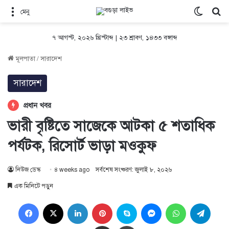
Switch 
সন
মেনু
৭ আগস্ট, ২০২৬ খ্রিস্টাব্দ
|
২৩ শ্রাবণ, ১৪৩৩ বঙ্গাব্দ
মূলপাতা
/
সারাদেশ
সারাদেশ
প্রধান খবর
ভারী বৃষ্টিতে সাজেকে আটকা ৫ শতাধিক
পর্যটক, রিসোর্ট ভাড়া মওকুফ
নিউজ ডেস্ক
৪ weeks ago
সর্বশেষ সংষ্করণ: জুলাই ৮, ২০২৬
এক মিনিটে পড়ুন
Facebook
X
LinkedIn
Pinterest
Skype
Messenger
WhatsApp
Teleg
Share via Email
প্রিন্ট