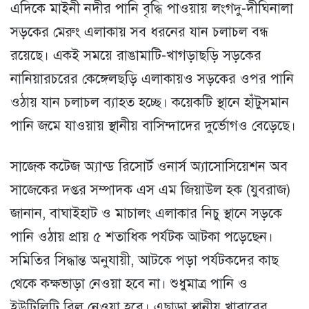
এদিকে মাইনী নদীর পানি বৃদ্ধি পাওয়ায় লংগদু-দীঘিনালা
সড়কের মেরুং এলাকায় সব ধরনের যান চলাচল বন্ধ
রয়েছে। একই সময়ে রাঙামাটি-খাগড়াছড়ি সড়কের
নানিয়ারচরের কেঙ্গেলছড়ি এলাকায়ও সড়কের ওপর পানি
ওঠায় যান চলাচল ব্যাহত হচ্ছে। কয়েকটি স্থানে হাঁটুসমান
পানি জমে যাওয়ায় স্থানীয় বাসিন্দাদের দুর্ভোগও বেড়েছে।
সাজেক কটেজ অ্যান্ড রিসোর্ট ওনার্স অ্যাসোসিয়েশন অব
সাজেকের দপ্তর সম্পাদক এস এম জিয়াউল হক (যুবরাজ)
জানান, বাঘাইহাট ও মাচালং এলাকার নিচু স্থানে সড়কে
পানি ওঠায় প্রায় ৫ শতাধিক পর্যটক আটকা পড়েছেন।
সমিতির সিদ্ধান্ত অনুযায়ী, আটকে পড়া পর্যটকদের কাছ
থেকে কক্ষভাড়া নেওয়া হবে না। শুধুমাত্র পানি ও
ইউটিলিটি বিল নেওয়া হবে। এছাড়া স্থানীয় খাবারের