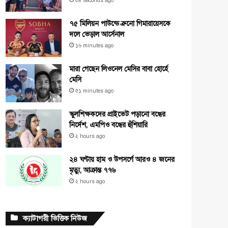
৫৪ seconds ago
৭৫ মিলিয়ন পাউন্ডে ব্রুনো গিমারায়েসকে
দলে ভেড়াল আর্সেনাল
১৬ minutes ago
মারা গেছেন লিওনেল মেসির বাবা হোর্হে
মেসি
৫১ minutes ago
স্কুলশিক্ষকদের প্রাইভেট পড়ানো বন্ধের
নির্দেশ, এমপিও বন্ধের হুঁশিয়ারি
২ hours ago
২৪ ঘণ্টায় হাম ও উপসর্গে আরও ৪ জনের
মৃত্যু, আক্রান্ত ৭৭৬
২ hours ago
ক্যাটাগরী ভিত্তিক নিউজ