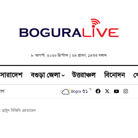
৮ আগস্ট, ২০২৬ খ্রিস্টাব্দ
|
২৪ শ্রাবণ, ১৪৩৩ বঙ্গাব্দ
সারাদেশ
বগুড়া জেলা
উত্তরাঞ্চল
বিনোদন
খ
℃
Facebook
X
YouTub
Inst
৩১
োগ
Bogra
 প্লাটুন বিজিবি মোতায়েন