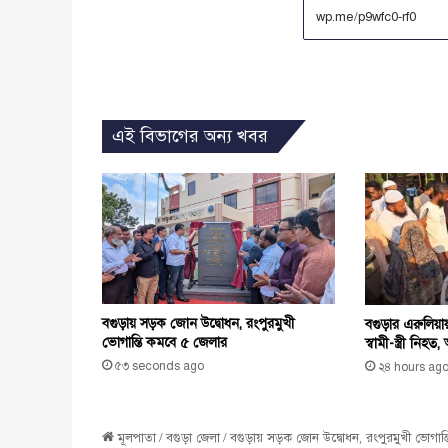
এই বিভাগের অন্য খবর
বগুড়ায় সড়ক জোন উদ্বোধন, রংপুরমুখী
বগুড়ার এরুলিয়া
ভোগান্তি কমবে ৫ জেলার
স্বামী-স্ত্রী নিহ
৫৩ seconds ago
২৪ hours ag