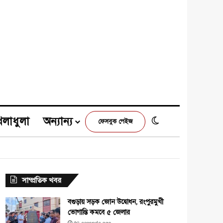
েলাধুলা
অন্যান্য
Switch skin
ফেসবুক পেইজ
e
agram
সাম্প্রতিক খবর
বগুড়ায় সড়ক জোন উদ্বোধন, রংপুরমুখী
ভোগান্তি কমবে ৫ জেলার