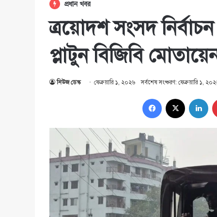
প্রধান খবর
ত্রয়োদশ সংসদ নির্বাচন
প্লাটুন বিজিবি মোতায়ে
নিউজ ডেস্ক
ফেব্রুয়ারি ১, ২০২৬
সর্বশেষ সংষ্করণ: ফেব্রুয়ারি ১, ২০
Facebook
X
Lin