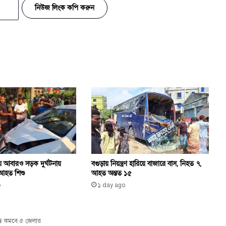
নিউজ লিংক কপি করুন
য় আবারও সড়ক দুর্ঘটনায়
বগুড়ায় নিয়ন্ত্রণ হারিয়ে বাজারে বাস, নিহত ৭,
ত, আহত শিশু
আহত অন্তত ১৫
o
১ day ago