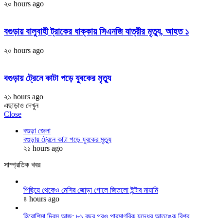
২০ hours ago
বগুড়ায় বালুবাহী ট্রাকের ধাক্কায় সিএনজি যাত্রীর মৃত্যু, আহত ১
২০ hours ago
বগুড়ায় ট্রেনে কাটা পড়ে যুবকের মৃত্যু
২১ hours ago
এছাড়াও দেখুন
Close
বগুড়া জেলা
বগুড়ায় ট্রেনে কাটা পড়ে যুবকের মৃত্যু
২১ hours ago
সাম্প্রতিক খবর
পিছিয়ে থেকেও মেসির জোড়া গোলে জিতলো ইন্টার মায়ামি
৪ hours ago
হিরোশিমা দিবস আজ: ৮১ বছর পরও পারমাণবিক যুদ্ধের আতঙ্কে বিশ্ব