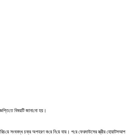
্ঞ‌প্তি‌তে বিষয়‌টি জানা‌নো হয়।
‌রিচ‌য়ে সংঘবদ্ধ চক্র অপহরণ ক‌রে নি‌য়ে যায়। প‌রে ফেরদাউসের স্ত্রীর হোয়াটসআপ