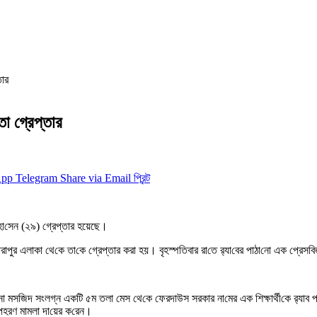
তার
তা গ্রেপ্তার
App
Telegram
Share via Email
প্রিন্ট
ল হো‌সেন (২৯) গ্রেপ্তার হয়েছে।
ুর এলাকা থে‌কে তা‌কে গ্রেপ্তার ক‌রা হয়। বৃহস্প‌তিবার রা‌তে র‌্যা‌বের পাঠা‌নো এক প্রেস‌বিজ
স‌জিদ সংলগ্ন এক‌টি ৫ম তলা মেস থে‌কে ফেরদাউস সরকার না‌মের এক শিক্ষার্থী‌কে র‌্যাব প
পহরণ মামল‌া দ‌া‌য়ের ক‌রেন।