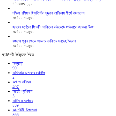
৪ hours ago
দক্ষিণ এশিয়ায় স্থিতিশীল মুদ্রার তালিকায় শীর্ষে বাংলাদেশ
১৪ hours ago
হৃদয়ের টর্নেডো ফিফটি, সাকিবের উইকেটে ফাইনালে জাফনা কিংস
১৮ hours ago
বগুড়ায় পুকুর থেকে অজ্ঞাত ব্যক্তির মরদেহ উদ্ধার
১৯ hours ago
ক্যাটাগরী ভিত্তিক নিউজ
অন্যান্য
90
অভিজাত এলাকার হোটেল
2
অর্থ ও বানিজ্য
407
আইটি প্রশিক্ষণ
5
আইন ও অপরাধ
859
আদমদিঘী উপজেলা
366