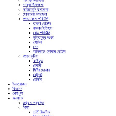
শিবগঞ্জ উপজেলা
শেরপুর উপজেলা
সারিয়াকান্দি উপজেলা
সোনাতলা উপজেলা
বগুড়া জেলা পরিচিতি
তারকা হোটেল
বগুড়ার ইতিহাস
রোড পরিচিতি
মুক্তিযুদ্ধ বগুড়া
হোটেল
মেস
অভিজাত এলাকার হোটেল
বগুড়া ফুডিস
ফাষ্টফুড
বেকারী
মিষ্টির দোকান
রেষ্টুরেন্ট
রেসিপি
উত্তরাঞ্চল
বিনোদন
খেলাধুলা
অন্যান্য
তথ্য ও প্রযুক্তি
শিক্ষা
ভর্তি বিজ্ঞপ্তি