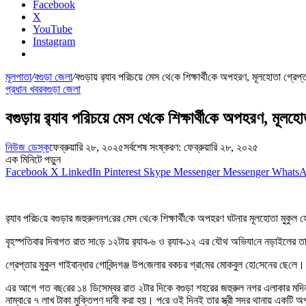
Facebook
X
YouTube
Instagram
মূলপাতা
/
বগুড়া জেলা
/
বগুড়ায় র‍্যাব প‌রিচয়ে মেস থে‌কে শিক্ষার্থী‌কে অপহরণ, মূলহোতা গ্রেপ্
প্রধান খবর
বগুড়া জেলা
বগুড়ায় র‍্যাব প‌রিচয়ে মেস থে‌কে শিক্ষার্থী‌কে অপহরণ, মূলহো
নিউজ ডেস্ক
ফেব্রুয়ারি ২৮, ২০২৫
সর্বশেষ সংষ্করণ: ফেব্রুয়ারি ২৮, ২০২৫
এক মিনিটে পড়ুন
Facebook
X
LinkedIn
Pinterest
Skype
Messenger
Messenger
Whats
র‍্যাব প‌রিচ‌য়ে বগুড়ার জহুরুলনগ‌রের মেস থে‌কে শিক্ষার্থী‌কে অপহর‌ণ ঘটনার মূলহোতা মুকু
বৃহস্প‌তিবার দিবাগত রাত সা‌ড়ে ১২টায় র‌্যাব-৬ ও র‌্যাব-১২ এর যৌথ অ‌ভিযা‌নে নড়াইলের তারাপ
গ্রেপ্তার মুকুল গাইবান্ধ‌ার গো‌বিন্দগঞ্জ উপ‌জেলার বকচর গ্রা‌মের মোকবুল হো‌সেনের ছে‌লে।
এর আগে গত বছ‌রের ১৪ ডিসেম্বর রাত ২টার দিকে বগুড়া শহরের জহুরুল নগর এলাকার ম‌দিনা ম
নাম্বা‌রে ৭ লাখ টাকা মু‌ক্তিপণ দাবী করা হয়। প‌রে ওই দিনই তার স্ত্রী সদর থানায় এক‌টি অ