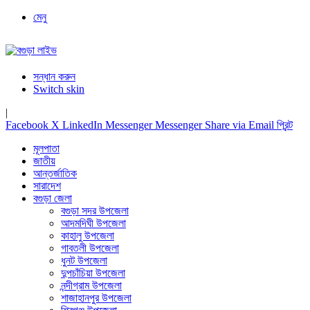
মেনু
সন্ধান করুন
Switch skin
|
Facebook
X
LinkedIn
Messenger
Messenger
Share via Email
প্রিন্ট
মূলপাতা
জাতীয়
আন্তর্জাতিক
সারাদেশ
বগুড়া জেলা
বগুড়া সদর উপজেলা
আদমদিঘী উপজেলা
কাহালু উপজেলা
গাবতলী উপজেলা
ধুনট উপজেলা
দুপচাঁচিয়া উপজেলা
নন্দীগ্রাম উপজেলা
শাজাহানপুর উপজেলা