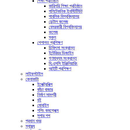
শিক্ষা প্রতিষ্ঠান
কারিগরি শিক্ষা প্রতিষ্ঠান
পলিটেকনিক ইনস্টিটিউট
পাবলিক বিশ্ববিদ্যালয়
ডেন্টাল কলেজ
বেসরকারী বিশ্ববিদ্যালয়
কলেজ
স্কুল
পেশাগত প্রশিক্ষণ
চিকিৎসা সংক্রান্ত
ইন্টেরিয়র ডিজাইন
গণমাধ্যম সংক্রান্ত
বি.এসসি ইঞ্জিনিয়ারিং
আইটি প্রশিক্ষণ
লাইফস্টাইল
কেনাকাটা
ইলেক্ট্রনিক্স
কাঁচা বাজার
নির্মাণ সামগ্রী
বই
মোবাইল
শপিং কমপ্লেক্স
সুপার শপ
প্রধান খবর
স্বাস্থ্য