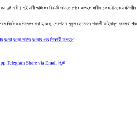
আটক হন দুই নারী। দুই নারী আট‌কের বিষয়টি জানতে পেরে অপহরণকারীরা ফেরদৌসকে নরসিংদীর 
প্রেস ব্রিফিং‌য়ে উল্লেখ করা হ‌য়ে‌ছে, গ্রেপ্তার মুকুল হো‌সেনের পরবর্তী আইনানুগ ব্যবস্থা
গর
বগুড়া
বগুড়া লাইভ
বগুড়ার খবর
শিক্ষার্থী‌ অপহরণ
App
Telegram
Share via Email
প্রিন্ট