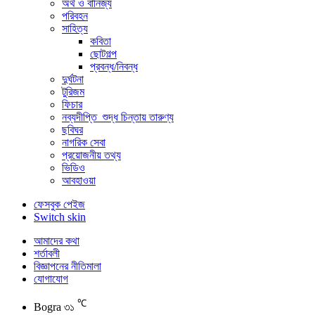
অর্থ ও বানিজ্য
পরিবহন
সাহিত্য
কবিতা
ছোটগল্প
প্রবন্ধ/নিবন্ধ
দুর্ঘটনা
টুরিজম
ফিচার
নব্যদীপ্তি_শুদ্ধ চিন্তায় তারুণ্য
ছবিঘর
নাগরিক সেবা
প্রয়োজনীয় তথ্য
ভিডিও
আবহাওয়া
ফেসবুক পেইজ
Switch skin
আমাদের কথা
শর্তাবলী
বিজ্ঞাপনের নীতিমালা
যোগাযোগ
℃
Bogra
৩১