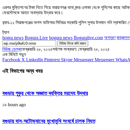
এরপর মুক্তিপণের টাকা নিতে গিয়ে নারায়ণগঞ্জ থানা বন্দর এলাকা থে‌কে পুলিশের কাছে 
ফেরদৌসকে আহত অবস্থায় উদ্ধার করে।
র‌্যাব-১২ সিরাজগঞ্জের অপস অ‌ফিসার সি‌নিয়র সহকা‌রি পু‌লিশ সুপার উসমান গ‌নি স্বাক্ষ‌রিত 
ট্যাগ
bogra news
Bogura Live
bogura news
Boguralive.com
অপহরণ
জহুরুলন
নিউজ লিংক কপি করুন
নিউজ ডেস্ক
ফেব্রুয়ারি ২৮, ২০২৫
সর্বশেষ সংষ্করণ: ফেব্রুয়ারি ২৮, ২০২৫
এক মিনিটে পড়ুন
Facebook
X
LinkedIn
Pinterest
Skype
Messenger
Messenger
Whats
এই বিভাগের অন্য খবর
বগুড়ায় পুকুর থেকে অজ্ঞাত ব্যক্তির মরদেহ উদ্ধার
১৯ hours ago
বগুড়ায় বাস-অটোভ্যানের মুখোমুখি সংঘর্ষে চালক নিহত