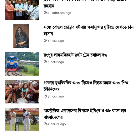
রহমান
৫৭ minutes ago
মঞ্চে বোতল ছোড়ার ঘটনায় ক্ষমাসুন্দর দৃষ্টিতে দেখতে চান
হাসান
১ hour ago
রংপুর-লালমনিরহাট রুটে ট্রেন চলাচল বন্ধ
১ hour ago
গাজায় যুদ্ধবিরতির ৩০০ দিনেও নিহত অন্তত ৩০০ শিশু:
ইউনিসেফ
১ hour ago
অস্ট্রেলিয়া একাদশের বিপক্ষে ইনিংস ও ৩৮ রানে হার
বাংলাদেশের
২ hours ago