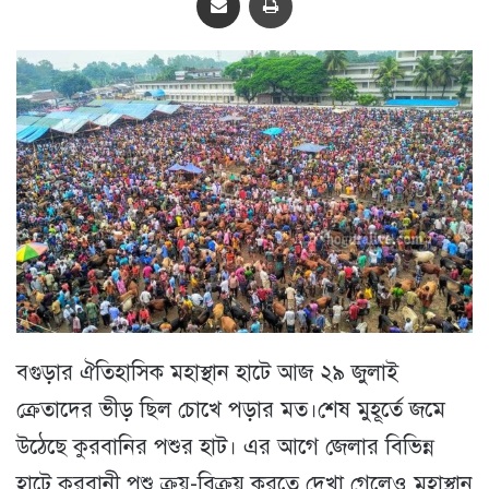
বগুড়ার ঐতিহাসিক মহাস্থান হাটে আজ ২৯ জুলাই
ক্রেতাদের ভীড় ছিল চোখে পড়ার মত।শেষ মুহূর্তে জমে
উঠেছে কুরবানির পশুর হাট। এর আগে জেলার বিভিন্ন
হাটে কুরবানী পশু ক্রয়-বিক্রয় করতে দেখা গেলেও মহাস্থান