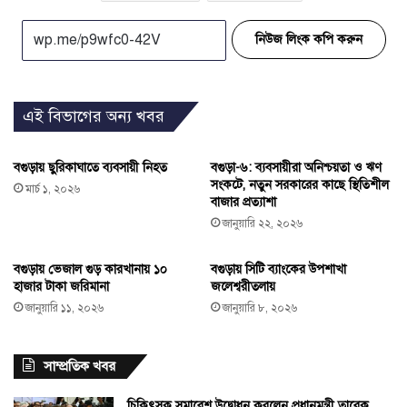
নিউজ লিংক কপি করুন
এই বিভাগের অন্য খবর
বগুড়ায় ছুরিকাঘাতে ব্যবসায়ী নিহত
বগুড়া-৬: ব্যবসায়ীরা অনিশ্চয়তা ও ঋণ
সংকটে, নতুন সরকারের কাছে স্থিতিশীল
মার্চ ১, ২০২৬
বাজার প্রত্যাশা
জানুয়ারি ২২, ২০২৬
বগুড়ায় ভেজাল গুড় কারখানায় ১০
বগুড়ায় সিটি ব্যাংকের উপশাখা
হাজার টাকা জরিমানা
জলেশ্বরীতলায়
জানুয়ারি ১১, ২০২৬
জানুয়ারি ৮, ২০২৬
সাম্প্রতিক খবর
চিকিৎসক সমাবেশ উদ্বোধন করলেন প্রধানমন্ত্রী তারেক