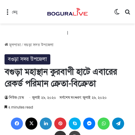
Switch 
সন
মেনু
|
মূলপাতা
/
বগুড়া সদর উপজেলা
বগুড়া সদর উপজেলা
বগুড়া মহাস্থান কুরবাণী হাটে এবারের
রেকর্ড পরিমান ক্রেতা-বিক্রেতা
নিউজ ডেস্ক
জুলাই ২৯, ২০২০
সর্বশেষ সংষ্করণ: জুলাই ২৯, ২০২০
২ minutes read
Facebook
X
LinkedIn
Pinterest
Skype
Messenger
WhatsApp
Teleg
Share via Email
প্রিন্ট