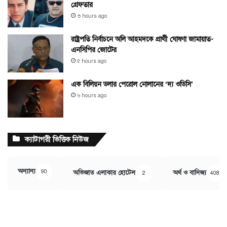
গ্রেফতার
৩ hours ago
রাষ্ট্রপতি নির্বাচনে অলি আহমদকে প্রার্থী ঘোষণা জামায়াত-
এনসিপির জোটের
৫ hours ago
এক বিলিয়ন ডলার পেরোল নোলানের ‘দ্য ওডিসি’
৬ hours ago
ক্যাটাগরী ভিত্তিক নিউজ
অন্যান্য
90
অভিজাত এলাকার হোটেল
অর্থ ও বানিজ্য
2
408