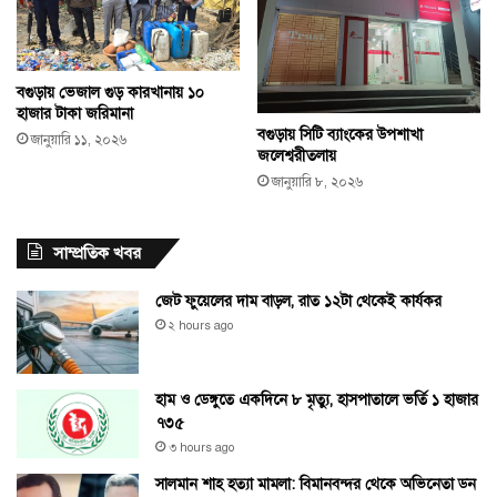
বগুড়ায় ভেজাল গুড় কারখানায় ১০
হাজার টাকা জরিমানা
বগুড়ায় সিটি ব্যাংকের উপশাখা
জানুয়ারি ১১, ২০২৬
জলেশ্বরীতলায়
জানুয়ারি ৮, ২০২৬
সাম্প্রতিক খবর
জেট ফুয়েলের দাম বাড়ল, রাত ১২টা থেকেই কার্যকর
২ hours ago
হাম ও ডেঙ্গুতে একদিনে ৮ মৃত্যু, হাসপাতালে ভর্তি ১ হাজার
৭৩৫
৩ hours ago
সালমান শাহ হত্যা মামলা: বিমানবন্দর থেকে অভিনেতা ডন