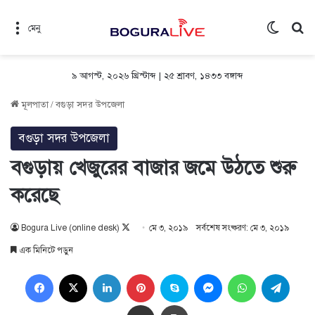
Switch 
সন
মেনু
৯ আগস্ট, ২০২৬ খ্রিস্টাব্দ
|
২৫ শ্রাবণ, ১৪৩৩ বঙ্গাব্দ
মূলপাতা
/
বগুড়া সদর উপজেলা
বগুড়া সদর উপজেলা
বগুড়ায় খেজুরের বাজার জমে উঠতে শুরু
করেছে
Follow
Bogura Live (online desk)
মে ৩, ২০১৯
সর্বশেষ সংষ্করণ: মে ৩, ২০১৯
on
এক মিনিটে পড়ুন
X
Facebook
X
LinkedIn
Pinterest
Skype
Messenger
WhatsApp
Teleg
Share via Email
প্রিন্ট