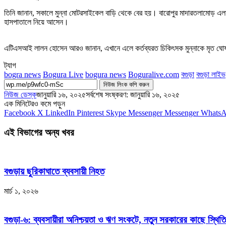
তিনি জানান, সকালে মুন্না মোটরসাইকেল বাড়ি থেকে বের হয়। বারোপুর মাদারতলামোড় এ
হাসপাতালে নিয়ে আসেন।
এটিএসআই লালন হোসেন আরও জানান, এখানে এলে কর্তব্যরত চিকিৎসক মুন্নাকে মৃত ঘোষ
ট্যাগ
bogra news
Bogura Live
bogura news
Boguralive.com
বগুড়া
বগুড়া লাইভ
নিউজ লিংক কপি করুন
নিউজ ডেস্ক
জানুয়ারি ১৬, ২০২৫
সর্বশেষ সংষ্করণ: জানুয়ারি ১৬, ২০২৫
এক মিনিটেরও কমে পড়ুন
Facebook
X
LinkedIn
Pinterest
Skype
Messenger
Messenger
Whats
এই বিভাগের অন্য খবর
বগুড়ায় ছুরিকাঘাতে ব্যবসায়ী নিহত
মার্চ ১, ২০২৬
বগুড়া-৬: ব্যবসায়ীরা অনিশ্চয়তা ও ঋণ সংকটে, নতুন সরকারের কাছে স্থিতি