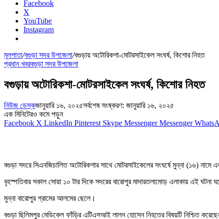
Facebook
X
YouTube
Instagram
মূলপাতা
/
বগুড়া সদর উপজেলা
/
বগুড়ায় অটোরিকশা-মোটরসাইকেল সংঘর্ষ, কিশোর নিহত
প্রধান খবর
বগুড়া সদর উপজেলা
বগুড়ায় অটোরিকশা-মোটরসাইকেল সংঘর্ষ, কিশোর নিহত
নিউজ ডেস্ক
জানুয়ারি ১৬, ২০২৫
সর্বশেষ সংষ্করণ: জানুয়ারি ১৬, ২০২৫
এক মিনিটেরও কমে পড়ুন
Facebook
X
LinkedIn
Pinterest
Skype
Messenger
Messenger
Whats
বগুড়া সদরে সিএনজিচালিত অটোরিকশার সাথে মোটরসাইকেলের সংঘর্ষে মুন্না (১৬) নামে
বৃহস্পতিবার সকাল সোয়া ১০ টার দিকে সদরের বারোপুর মাদারতলামোড় এলাকায় এই ঘটনা 
মুন্না বারোপুর গ্রামের আলমের ছেলে।
বগুড়া ছিলিমপুর মেডিকেল ফাঁড়ির এটিএসআই লালন হোসেন নিহতের বিষয়টি নিশ্চিত করেছ