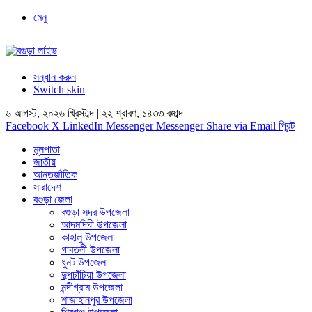
মেনু
সন্ধান করুন
Switch skin
৬ আগস্ট, ২০২৬ খ্রিস্টাব্দ | ২২ শ্রাবণ, ১৪৩৩ বঙ্গাব্দ
Facebook
X
LinkedIn
Messenger
Messenger
Share via Email
প্রিন্ট
মূলপাতা
জাতীয়
আন্তর্জাতিক
সারাদেশ
বগুড়া জেলা
বগুড়া সদর উপজেলা
আদমদিঘী উপজেলা
কাহালু উপজেলা
গাবতলী উপজেলা
ধুনট উপজেলা
দুপচাঁচিয়া উপজেলা
নন্দীগ্রাম উপজেলা
শাজাহানপুর উপজেলা