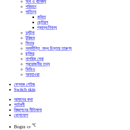
অর্থ ও বানিজ্য
পরিবহন
সাহিত্য
কবিতা
ছোটগল্প
প্রবন্ধ/নিবন্ধ
দুর্ঘটনা
টুরিজম
ফিচার
নব্যদীপ্তি_শুদ্ধ চিন্তায় তারুণ্য
ছবিঘর
নাগরিক সেবা
প্রয়োজনীয় তথ্য
ভিডিও
আবহাওয়া
ফেসবুক পেইজ
Switch skin
আমাদের কথা
শর্তাবলী
বিজ্ঞাপনের নীতিমালা
যোগাযোগ
℃
Bogra
২৮