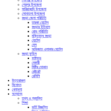
শিবগঞ্জ উপজেলা
শেরপুর উপজেলা
সারিয়াকান্দি উপজেলা
সোনাতলা উপজেলা
বগুড়া জেলা পরিচিতি
তারকা হোটেল
বগুড়ার ইতিহাস
রোড পরিচিতি
মুক্তিযুদ্ধ বগুড়া
হোটেল
মেস
অভিজাত এলাকার হোটেল
বগুড়া ফুডিস
ফাষ্টফুড
বেকারী
মিষ্টির দোকান
রেষ্টুরেন্ট
রেসিপি
উত্তরাঞ্চল
বিনোদন
খেলাধুলা
অন্যান্য
তথ্য ও প্রযুক্তি
শিক্ষা
ভর্তি বিজ্ঞপ্তি