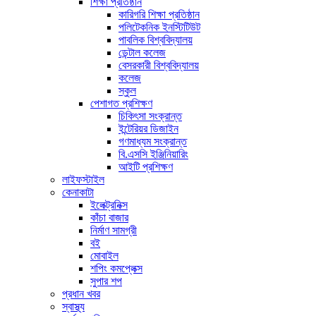
শিক্ষা প্রতিষ্ঠান
কারিগরি শিক্ষা প্রতিষ্ঠান
পলিটেকনিক ইনস্টিটিউট
পাবলিক বিশ্ববিদ্যালয়
ডেন্টাল কলেজ
বেসরকারী বিশ্ববিদ্যালয়
কলেজ
স্কুল
পেশাগত প্রশিক্ষণ
চিকিৎসা সংক্রান্ত
ইন্টেরিয়র ডিজাইন
গণমাধ্যম সংক্রান্ত
বি.এসসি ইঞ্জিনিয়ারিং
আইটি প্রশিক্ষণ
লাইফস্টাইল
কেনাকাটা
ইলেক্ট্রনিক্স
কাঁচা বাজার
নির্মাণ সামগ্রী
বই
মোবাইল
শপিং কমপ্লেক্স
সুপার শপ
প্রধান খবর
স্বাস্থ্য