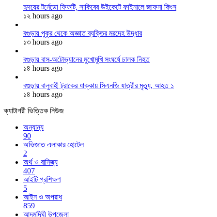
হৃদয়ের টর্নেডো ফিফটি, সাকিবের উইকেটে ফাইনালে জাফনা কিংস
১২ hours ago
বগুড়ায় পুকুর থেকে অজ্ঞাত ব্যক্তির মরদেহ উদ্ধার
১৩ hours ago
বগুড়ায় বাস-অটোভ্যানের মুখোমুখি সংঘর্ষে চালক নিহত
১৪ hours ago
বগুড়ায় বালুবাহী ট্রাকের ধাক্কায় সিএনজি যাত্রীর মৃত্যু, আহত ১
১৪ hours ago
ক্যাটাগরী ভিত্তিক নিউজ
অন্যান্য
90
অভিজাত এলাকার হোটেল
2
অর্থ ও বানিজ্য
407
আইটি প্রশিক্ষণ
5
আইন ও অপরাধ
859
আদমদিঘী উপজেলা