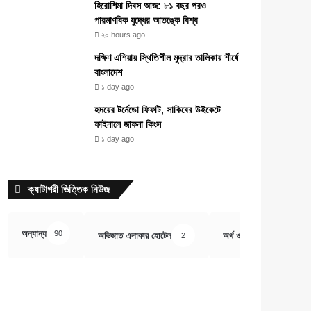
হিরোশিমা দিবস আজ: ৮১ বছর পরও
পারমাণবিক যুদ্ধের আতঙ্কে বিশ্ব
২০ hours ago
দক্ষিণ এশিয়ায় স্থিতিশীল মুদ্রার তালিকায় শীর্ষে
বাংলাদেশ
১ day ago
হৃদয়ের টর্নেডো ফিফটি, সাকিবের উইকেটে
ফাইনালে জাফনা কিংস
১ day ago
ক্যাটাগরী ভিত্তিক নিউজ
অন্যান্য
90
অভিজাত এলাকার হোটেল
অর্থ ও বানিজ্য
2
407