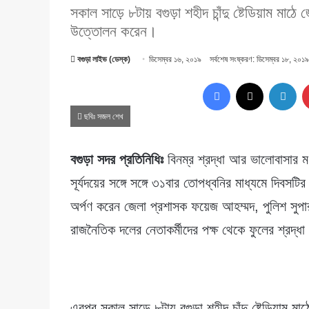
সকাল সাড়ে ৮টায় বগুড়া শহীদ চাঁন্দু ষ্টেডিয়াম মা
উত্তোলন করেন।
বগুড়া লাইভ (ডেস্ক)
ডিসেম্বর ১৬, ২০১৯
সর্বশেষ সংষ্করণ: ডিসেম্বর ১৮, ২০১৯
Facebook
X
Lin
ছবিঃ সজল শেখ
বগুড়া সদর প্রতিনিধিঃ
বিনম্র শ্রদ্ধা আর ভালোবাসার ম
সূর্যদয়ের সঙ্গে সঙ্গে ৩১বার তোপধ্বনির মাধ্যমে দিবসট
অর্পণ করেন জেলা প্রশাসক ফয়েজ আহম্মদ, পুলিশ সু
রাজনৈতিক দলের নেতাকর্মীদের পক্ষ থেকে ফুলের শ্রদ্
এরপর সকাল সাড়ে ৮টায় বগুড়া শহীদ চাঁন্দু ষ্টেডিয়াম 