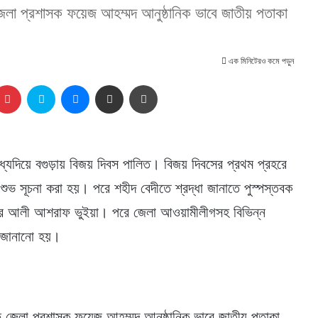
ঠে জেলা প্রশাসক ফয়েজ আহম্মদ আনুষ্ঠানিক ভাবে জাতীয় পতাকা
এক মিনিটেরও কমে পড়ুন
kedIn
Pinterest
Skype
Messenger
Share via Email
প্রিন্ট
ধ্যদিয়ে বগুড়ায় বিজয় দিবস পালিত। বিজয় দিবসের প্রথম প্রহরে
ির শুভ সূচনা করা হয়। পরে শহীদ বেদীতে শ্রদ্ধা জানাতে পুস্পস্তবক
পার আলী আশরাফ ভুইয়া। পরে জেলা আওয়ামীলীগসহ বিভিন্ন
ধা জানানো হয়।
মাঠে জেলা প্রশাসক ফয়েজ আহম্মদ আনুষ্ঠানিক ভাবে জাতীয় পতাকা