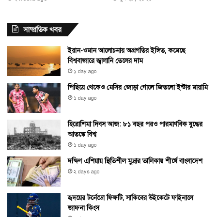
সাম্প্রতিক খবর
ইরান-ওমান আলোচনায় অগ্রগতির ইঙ্গিত, কমেছে
বিশ্ববাজারে জ্বালানি তেলের দাম
১ day ago
পিছিয়ে থেকেও মেসির জোড়া গোলে জিতলো ইন্টার মায়ামি
১ day ago
হিরোশিমা দিবস আজ: ৮১ বছর পরও পারমাণবিক যুদ্ধের
আতঙ্কে বিশ্ব
১ day ago
দক্ষিণ এশিয়ায় স্থিতিশীল মুদ্রার তালিকায় শীর্ষে বাংলাদেশ
২ days ago
হৃদয়ের টর্নেডো ফিফটি, সাকিবের উইকেটে ফাইনালে
জাফনা কিংস