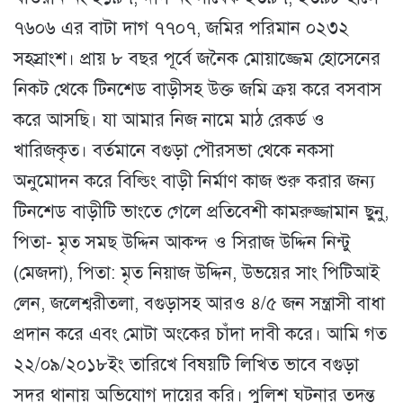
৭৬০৬ এর বাটা দাগ ৭৭০৭, জমির পরিমান ০২৩২
সহস্রাংশ। প্রায় ৮ বছর পূর্বে জনৈ
ক মোয়াজ্জেম হোসেনের
নিকট থেকে টিনশেড বাড়ীসহ উক্ত জমি ক্রয় করে বসবাস
করে আসছি। যা আমার নিজ নামে মাঠ রেকর্ড ও
খারিজকৃত। বর্তমানে বগুড়া পৌরসভা থেকে নকসা
অনুমোদন করে বিল্ডিং বাড়ী নির্মাণ কাজ শুরু করার জন্য
টিনশেড বাড়ীটি ভাংতে গেলে প্রতিবেশী কামরুজ্জামান ছুনু,
পিতা- মৃত সমছ উদ্দিন আকন্দ ও সিরাজ উদ্দিন নিন্টু
(মেজদা), পিতা: মৃত নিয়াজ উদ্দিন, উভয়ের সাং পিটিআই
লেন, জলেশ্বরীতলা, বগুড়াসহ আরও ৪/৫ জন সন্ত্রাসী বাধা
প্রদান করে এবং মোটা অংকের চাঁদা দাবী করে। আমি গত
২২/০৯/২০১৮ইং তারিখে বিষয়টি লিখিত ভাবে বগুড়া
সদর থানায় অভিযোগ দায়ের করি। পুলিশ ঘটনার তদন্ত