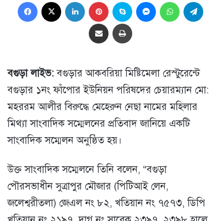
Facebook
X
LinkedIn
Pinterest
Skype
Messenger
WhatsApp
Teleg
Share via Email
প্রিন্ট
বগুড়া লাইভ:
বগুড়ার আকবরিয়া মিষ্টিমেলা রেস্টুরেন্টে
বগুড়ার ১নং ফাঁপোর ইউনিয়ন পরিষদের চেয়ারম্যান মো:
মহররম আলীর বিরুদ্ধে মেহেরুন নেছা নামের মহিলার
মিথ্যা সাংবাদিক সম্মেলনের প্রতিবাদ জানিয়ে একটি
সাংবাদিক সম্মেলন অনুষ্ঠিত হয়।
উক্ত সাংবাদিক সম্মেলনে তিনি বলেন, “বগুড়া
পৌরসভাধীন সুত্রাপুর মৌজার (পিটিআই লেন,
জলেশ্বরীতলা) জেএল নং ৮২, খতিয়ান নং ৭৫৭৩, ডিপি
খতিয়ান নং ২১৯৭, দাগ নং সাবেক ২৩৯৭, ২৩৯৮ হালে