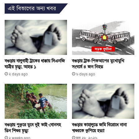
এই বিভাগের অন্য খবর
বগুড়ায় বালুবাহী ট্রাকের ধাক্কায় সিএনজি
বগুড়ায় ট্রাক-পিকআপের মুখোমুখি
যাত্রীর মৃত্যু, আহত ১
সংঘর্ষে ৪ জন নিহত
২ days ago
৬ days ago
বগুড়ায় পুকুরে ডুবে দুই ভাই-বোনসহ
বগুড়ার কাহালুতে জমি বিরোধে নানা
তিন শিশুর মৃত্যু
শ্বশুরকে কুপিয়ে হত্যা
২ weeks ago
জুন ২৮, ২০২৬