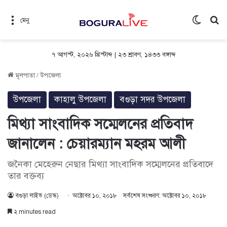
Switch 
সন
মেনু
৭ আগস্ট, ২০২৬ খ্রিস্টাব্দ
|
২৩ শ্রাবণ, ১৪৩৩ বঙ্গাব্দ
মূলপাতা
/
উপজেলা
উপজেলা
কাহালু উপজেলা
বগুড়া সদর উপজেলা
মিথ্যা সাংবাদিক সম্মেলনের প্রতিবাদ
জানালেন : চেয়ারম্যান মহরম আলী
জনৈকা মেহেরুন নেছার মিথ্যা সাংবাদিক সম্মেলনের প্রতিবাদে
তার বক্তব্য
বগুড়া লাইভ (ডেস্ক)
অক্টোবর ১০, ২০১৮
সর্বশেষ সংষ্করণ: অক্টোবর ১০, ২০১৮
২ minutes read