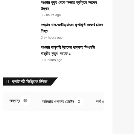
বগুড়ায় পুকুর থেকে অজ্ঞাত ব্যক্তির মরদেহ
উদ্ধার
৯ hours ago
বগুড়ায় বাস-অটোভ্যানের মুখোমুখি সংঘর্ষে চালক
নিহত
১০ hours ago
বগুড়ায় বালুবাহী ট্রাকের ধাক্কায় সিএনজি
যাত্রীর মৃত্যু, আহত ১
১১ hours ago
ক্যাটাগরী ভিত্তিক নিউজ
অন্যান্য
90
অভিজাত এলাকার হোটেল
অর্থ ও বানিজ্য
2
407