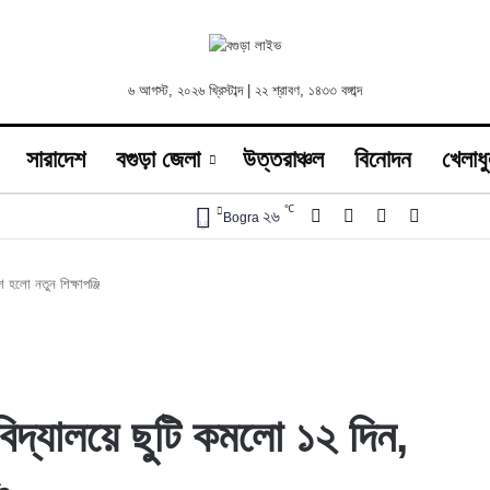
৬ আগস্ট, ২০২৬ খ্রিস্টাব্দ | ২২ শ্রাবণ, ১৪৩৩ বঙ্গাব্দ
সারাদেশ
বগুড়া জেলা
উত্তরাঞ্চল
বিনোদন
খেলাধু
℃
Facebook
X
YouTube
Instagra
২৬
Bogra
 হলো নতুন শিক্ষাপঞ্জি
 বিদ্যালয়ে ছুটি কমলো ১২ দিন,