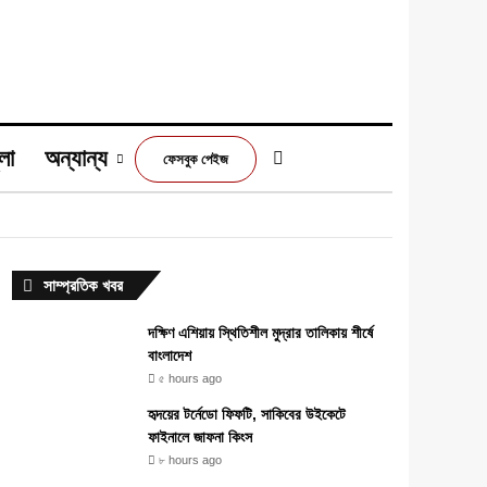
লা
অন্যান্য
Switch skin
ফেসবুক পেইজ
m
সাম্প্রতিক খবর
দক্ষিণ এশিয়ায় স্থিতিশীল মুদ্রার তালিকায় শীর্ষে
বাংলাদেশ
৫ hours ago
হৃদয়ের টর্নেডো ফিফটি, সাকিবের উইকেটে
ফাইনালে জাফনা কিংস
৮ hours ago