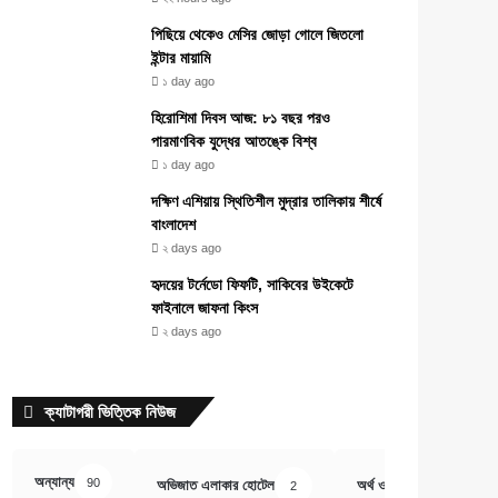
পিছিয়ে থেকেও মেসির জোড়া গোলে জিতলো
ইন্টার মায়ামি
১ day ago
হিরোশিমা দিবস আজ: ৮১ বছর পরও
পারমাণবিক যুদ্ধের আতঙ্কে বিশ্ব
১ day ago
দক্ষিণ এশিয়ায় স্থিতিশীল মুদ্রার তালিকায় শীর্ষে
বাংলাদেশ
২ days ago
হৃদয়ের টর্নেডো ফিফটি, সাকিবের উইকেটে
ফাইনালে জাফনা কিংস
২ days ago
ক্যাটাগরী ভিত্তিক নিউজ
অন্যান্য
90
অভিজাত এলাকার হোটেল
অর্থ ও বানিজ্য
2
407