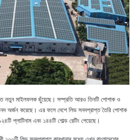
তিতে নতুন মাইলফলক ছুঁয়েছে। সম্প্রতি আরও তিনটি পোশাক ও
িড’ সনদ অর্জন করেছে। এর ফলে দেশে লিড সনদপ্রাপ্ত তৈরি পোশাক
 ১২৪টি প্লাটিনাম এবং ১৪৪টি গোল্ড রেটিং পেয়েছে।
োরধারী ১০০টি লিড সনদপ্রাপ্ত কারখানার মধ্যে এখন বাংলাদেশের