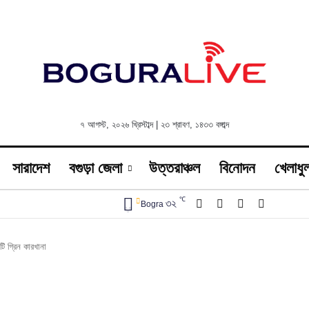
৭ আগস্ট, ২০২৬ খ্রিস্টাব্দ
|
২৩ শ্রাবণ, ১৪৩৩ বঙ্গাব্দ
সারাদেশ
বগুড়া জেলা
উত্তরাঞ্চল
বিনোদন
খেলাধুল
℃
Facebook
X
YouTube
Instagra
৩২
Bogra
 গ্রিন কারখানা