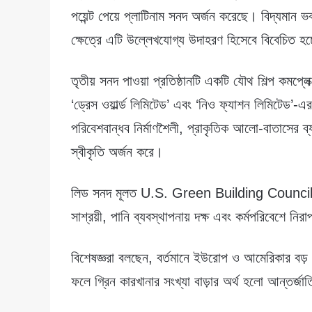
পয়েন্ট পেয়ে প্লাটিনাম সনদ অর্জন করেছে। বিদ্যমান ভ
ক্ষেত্রে এটি উল্লেখযোগ্য উদাহরণ হিসেবে বিবেচিত হচ
তৃতীয় সনদ পাওয়া প্রতিষ্ঠানটি একটি যৌথ শিল্প কমপ্লে
‘ড্রেস ওয়ার্ল্ড লিমিটেড’ এবং ‘নিও ফ্যাশন লিমিটেড’-
পরিবেশবান্ধব নির্মাণশৈলী, প্রাকৃতিক আলো-বাতাসের ব্য
স্বীকৃতি অর্জন করে।
লিড সনদ মূলত U.S. Green Building Council দিয
সাশ্রয়ী, পানি ব্যবস্থাপনায় দক্ষ এবং কর্মপরিবেশে ন
বিশেষজ্ঞরা বলছেন, বর্তমানে ইউরোপ ও আমেরিকার বড় বড়
ফলে গ্রিন কারখানার সংখ্যা বাড়ার অর্থ হলো আন্তর্জা