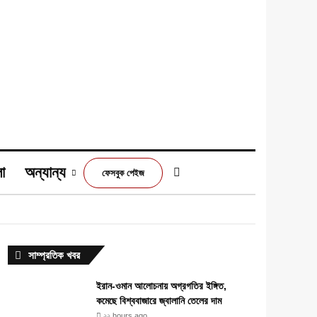
া
অন্যান্য
Switch skin
ফেসবুক পেইজ
m
সাম্প্রতিক খবর
ইরান-ওমান আলোচনায় অগ্রগতির ইঙ্গিত,
কমেছে বিশ্ববাজারে জ্বালানি তেলের দাম
২২ hours ago