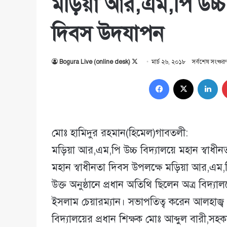
মড়িয়া আর,এম,পি উচ্চ ব
দিবস উদযাপন
Follow
Bogura Live (online desk)
মার্চ ২৬, ২০১৮
সর্বশেষ সংষ্কর
on
Facebook
X
Lin
X
মোঃ হামিদুর রহমান(হিমেল)গাবতলী:
মড়িয়া আর,এম,পি উচ্চ বিদ্যালয়ে মহান স্বাধী
মহান স্বাধীনতা দিবস উপলক্ষে মড়িয়া আর,এম,পি ব
উক্ত অনুষ্ঠানে প্রধান অতিথি ছিলেন অত্র বিদ
ইসলাম চেয়ারম্যান। সভাপতিত্ব করেন আলহাজ
বিদ্যালয়ের প্রধান শিক্ষক মোঃ আব্দুল বারী,সহকারী