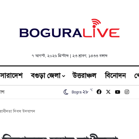
৭ আগস্ট, ২০২৬ খ্রিস্টাব্দ
|
২৩ শ্রাবণ, ১৪৩৩ বঙ্গাব্দ
সারাদেশ
বগুড়া জেলা
উত্তরাঞ্চল
বিনোদন
খ
℃
Facebook
X
YouTub
Inst
২৮
োগ
Bogra
স্বাধীনতা দিবস উদযাপন