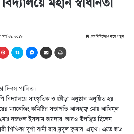
িদ্যালয়ে মহান স্বাধীনতা
ণ: মার্চ ২৬, ২০১৮
এক মিনিটেরও কমে পড়ুন
kedIn
Pinterest
Skype
Messenger
Share via Email
প্রিন্ট
নতা দিবস পালিত।
িদ্যালয়ে সাংস্কৃতিক ও ক্রীড়া অনুষ্ঠান অনুষ্ঠিত হয়।
্যালয়ের ম্যানেজিং কমিটির সভাপতি আলহাজ্ব মোঃ আমিনুল
্ব মোঃ নজরুল ইসলাম হায়দার।আরও উপস্থিত ছিলেন
 শিক্ষিকা দূর্গা রানী রায়,মৃদূল কুমার, প্রমুখ। এতে ছাত্র