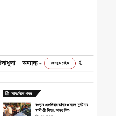
েলাধুলা
অন্যান্য
Switch skin
ফেসবুক পেইজ
e
agram
সাম্প্রতিক খবর
বগুড়ার এরুলিয়ায় আবারও সড়ক দুর্ঘটনায়
স্বামী-স্ত্রী নিহত, আহত শিশু