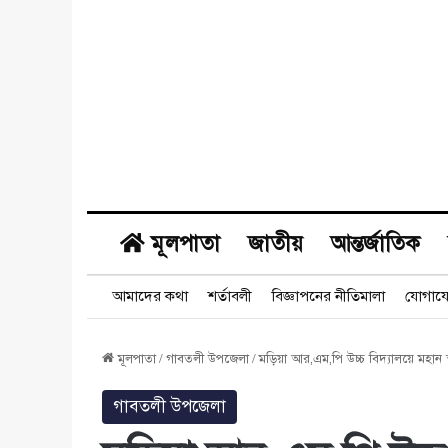
মূলপাতা
জাতীয়
আন্তর্জাতিক
আমাদের কথা
শর্তাবলী
বিজ্ঞাপনের নীতিমালা
যোগায
মূলপাতা
/
গাবতলী উপজেলা
/
মড়িয়া আর,এম,পি উচ্চ বিদ্যালয়ে মহান 
গাবতলী উপজেলা